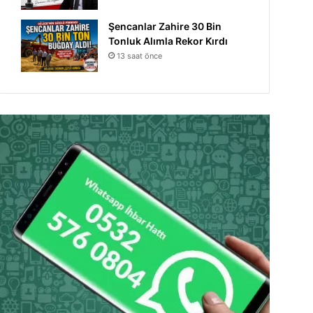
Şencanlar Zahire 30 Bin
Tonluk Alımla Rekor Kırdı
13 saat önce