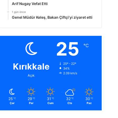
Arif Nugay Vefat Etti
1 gün önce
Genel Müdür Keleş, Bakan Çiftçi’yi ziyaret etti
25
℃
Kırıkkale
25º - 22º
34%
2.09 km/s
Açık
25
29
31
32
30
℃
℃
℃
℃
℃
Çar
Per
Cum
Cts
Paz