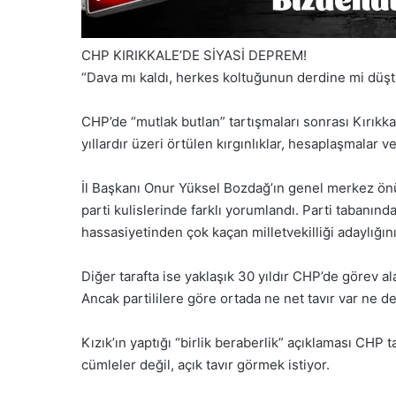
CHP KIRIKKALE’DE SİYASİ DEPREM!
“Dava mı kaldı, herkes koltuğunun derdine mi düş
CHP’de “mutlak butlan” tartışmaları sonrası Kırıkka
yıllardır üzeri örtülen kırgınlıklar, hesaplaşmalar v
İl Başkanı Onur Yüksel Bozdağ’ın genel merkez önü
parti kulislerinde farklı yorumlandı. Parti tabanında
hassasiyetinden çok kaçan milletvekilliği adaylığı
Diğer tarafta ise yaklaşık 30 yıldır CHP’de görev a
Ancak partililere göre ortada ne net tavır var ne de
Kızık’ın yaptığı “birlik beraberlik” açıklaması CHP t
cümleler değil, açık tavır görmek istiyor.