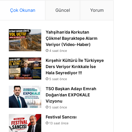
Çok Okunan
Güncel
Yorum
Yahşihan’da Korkutan
Çökme! Bayraktepe Alarm
Veriyor (Video-Haber)
4 saat önce
Kırşehir Kültürü İle Türkiyeye
Ders Veriyor Kırıkkale İse
Hala Seyrediyor !!!
5 saat önce
TSO Başkan Adayı Emrah
Doğan’dan EXPOKALE
Vizyonu
5 saat önce
Festival Sancısı
13 saat önce