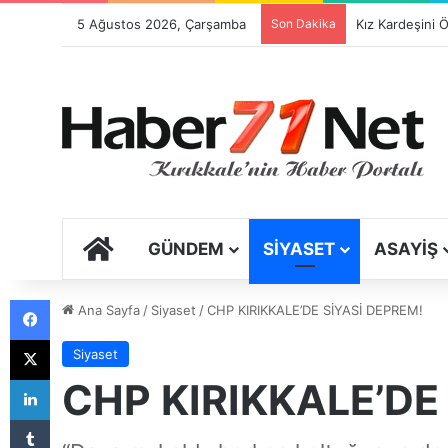
5 Ağustos 2026, Çarşamba
Son Dakika
ANA SAYFA
GÜNDEM
SIYASET
ASAYIŞ
Facebook
Ana Sayfa
/
Siyaset
/
CHP KIRIKKALE’DE SİYASİ DEPREM!
X
Siyaset
LinkedIn
CHP KIRIKKALE’DE
Tumblr