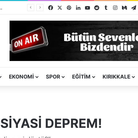
Facebook
X
Pinterest
LinkedIn
YouTube
Reddit
Tumblr
Instagra
Med
Kız Kardeşini Öldüren Firari Mandırada Yakalandı
EKONOMI
SPOR
EĞITIM
KIRIKKALE
 SİYASİ DEPREM!