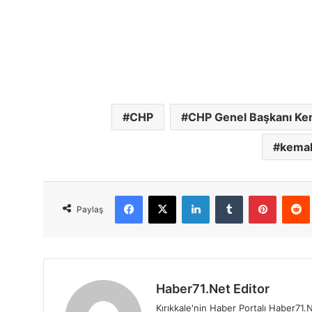
CHP
CHP Genel Başkanı Kem
kemal
Facebook
X
LinkedIn
Tumblr
Pinterest
Red
Paylaş
Haber71.Net Editor
Kırıkkale'nin Haber Portalı Haber71.N