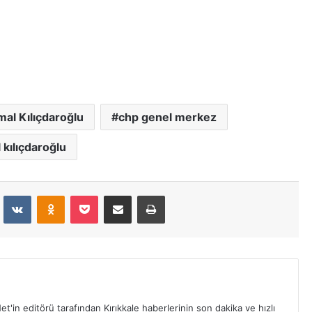
al Kılıçdaroğlu
chp genel merkez
 kılıçdaroğlu
dit
VKontakte
Odnoklassniki
Pocket
E-Posta İle Paylaş
Yazdır
et'in editörü tarafından Kırıkkale haberlerinin son dakika ve hızlı