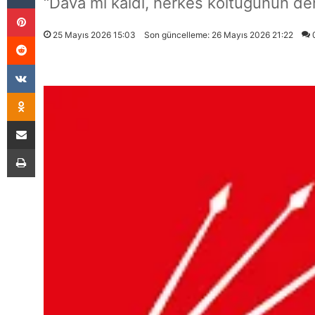
“Dava mı kaldı, herkes koltuğunun de
Pinterest
25 Mayıs 2026 15:03
Son güncelleme: 26 Mayıs 2026 21:22
Reddit
VKontakte
Odnoklassniki
E-Posta İle Paylaş
Yazdır