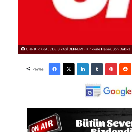
CHP KIRIKKALE’DE SİYASİ DEPREM! - Kırıkkale Haber, Son Dakika K
Facebook
X
LinkedIn
Tumblr
Pinterest
Red
Paylaş