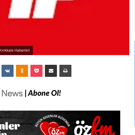
ırıkkale Haberleri
dit
VKontakte
Odnoklassniki
Pocket
E-Posta İle Paylaş
Yazdır