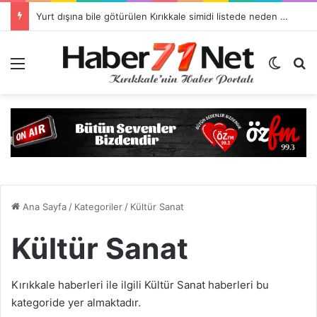
İslami Değerler Külliyesi Bakanlığın Tavsiye Listesine Girdi
Menü
Dış gö
H
Ana Sayfa
/
Kategoriler
/
Kültür Sanat
Kültür Sanat
Kırıkkale haberleri ile ilgili Kültür Sanat haberleri bu
kategoride yer almaktadır.