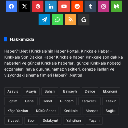
Facebook
X
Pinterest
LinkedIn
YouTube
Reddit
Tumblr
Instagra
Me
Telegram
WhatsApp
RSS
Google
Business
Hakkımızda
Haber71.Net I Kırıkkale’nin Haber Portalı, Kırıkkale Haber –
Kırıkkale Son Dakika Haber Kırıkkale haber, Kırıkkale son dakika
haberleri ve güncel Kırıkkale haberleri, güncel Kırıkkale nöbetçi
eczaneleri, hava durumu,namaz vakitleri, cenaze ilanları ve
vizyondaki sinema filmleri Haber71.Net’te!
Asayiş
Asayiş
Bahşılı
Balışeyh
Delice
Ekonomi
Eğitim
Genel
Genel
Gündem
Karakeçili
Keskin
Köşe Yazıları
Kültür Sanat
Kırıkkale
Manşet
Sağlık
Siyaset
Spor
Sulakyurt
Yahşihan
Yaşam