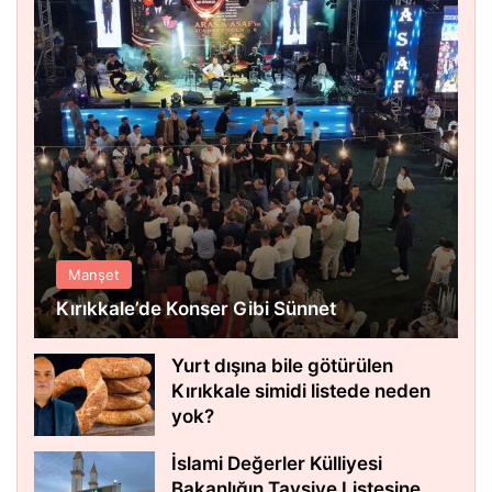
Manşet
Kırıkkale’de Konser Gibi Sünnet
Yurt dışına bile götürülen
Kırıkkale simidi listede neden
yok?
İslami Değerler Külliyesi
Bakanlığın Tavsiye Listesine