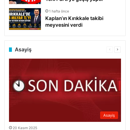
1 hafta önce
Kaplan’ın Kırıkkale takibi
meyvesini verdi
Asayiş
Önceki
Sonrak
sayfa
sayfa
Asayiş
20 Kasım 2025