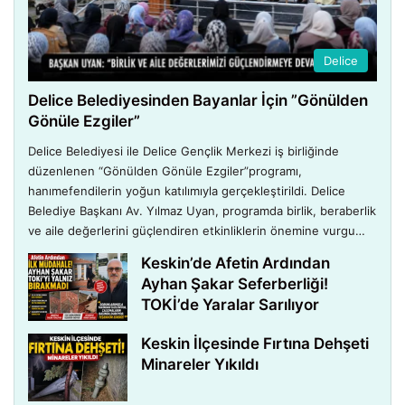
Sac Arası Tarifi - Kırıkkale / Bahşili
7
01:08
24 Ağustos 2023
Delice
Sübüra Tarifi - Kırıkkale / Bahşili
8
Delice Belediyesinden Bayanlar İçin ”Gönülden
01:05
24 Ağustos 2023
Gönüle Ezgiler”
Delice Belediyesi ile Delice Gençlik Merkezi iş birliğinde
KIRIKKALE'NİN MANEVİ DURAKLARI
9
düzenlenen “Gönülden Gönüle Ezgiler”programı,
hanımefendilerin yoğun katılımıyla gerçekleştirildi. Delice
01:18
15 Ağustos 2022
Belediye Başkanı Av. Yılmaz Uyan, programda birlik, beraberlik
ve aile değerlerini güçlendiren etkinliklerin önemine vurgu…
KIRIKKALE' NİN MANEVİ DURAKLARI
10
Keskin’de Afetin Ardından
(HASANDEDE)
Ayhan Şakar Seferberliği!
01:50
15 Ağustos 2022
TOKİ’de Yaralar Sarılıyor
Yoncalı Kuzu Sorpa Tarifi - Kırıkkale /
11
Keskin İlçesinde Fırtına Dehşeti
Bahşili
Minareler Yıkıldı
00:48
24 Ağustos 2023