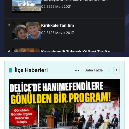
02:52
25 Mart 2021
Kirikkale Tanitim
3
02:31
25 Mayıs 2017
Karaahmetli Tokmak Köftesi Tarifi -
4
Kırıkkale / Bahşili
01:06
28 Ağustos 2023
İlçe Haberleri
More
Daha Fazla
Önceki
Sonrak
sayfa
sayfa
Kervan Tirit Tarifi - Kırıkkale / Bahşili
5
00:48
24 Ağustos 2023
Pelte Tatlısı Tarifi - Kırıkkale / Bahşili
6
00:35
24 Ağustos 2023