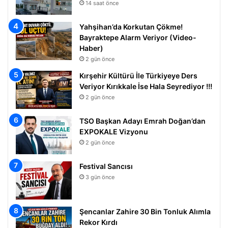
14 saat önce
Yahşihan’da Korkutan Çökme!
Bayraktepe Alarm Veriyor (Video-
Haber)
2 gün önce
Kırşehir Kültürü İle Türkiyeye Ders
Veriyor Kırıkkale İse Hala Seyrediyor !!!
2 gün önce
TSO Başkan Adayı Emrah Doğan’dan
EXPOKALE Vizyonu
2 gün önce
Festival Sancısı
3 gün önce
Şencanlar Zahire 30 Bin Tonluk Alımla
Rekor Kırdı