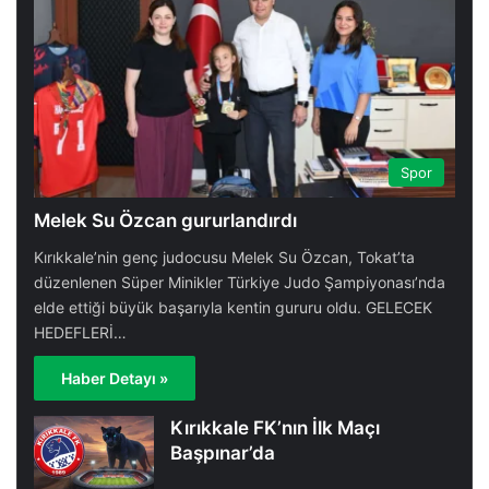
Kesme Kadayıf Tarifi - Kırıkkale / Keskin
17
02:50
24 Ağustos 2023
Tuvalak Tarifi - Kırıkkale / Keskin
18
02:36
24 Ağustos 2023
Spor
Melek Su Özcan gururlandırdı
Bal Kabağı Dolması Tarifi - Kırıkkale /
19
Bahşili
Kırıkkale’nin genç judocusu Melek Su Özcan, Tokat’ta
00:50
24 Ağustos 2023
düzenlenen Süper Minikler Türkiye Judo Şampiyonası’nda
elde ettiği büyük başarıyla kentin gururu oldu. GELECEK
Adem Göçer Belgesel
20
HEDEFLERİ…
09:55
23 Eylül 2022
Haber Detayı »
Kırıkkale FK’nın İlk Maçı
Ahilik Tanıtım Filmi
21
Başpınar’da
01:15
23 Eylül 2022