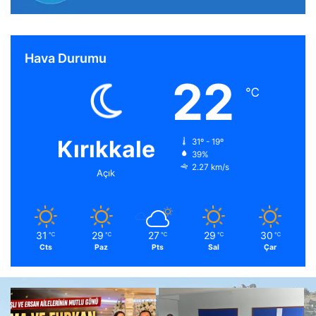
Hava Durumu
22
℃
Kırıkkale
31º - 19º
39%
2.27 km/s
Açık
31
29
27
29
30
℃
℃
℃
℃
℃
Cts
Paz
Pts
Sal
Çar