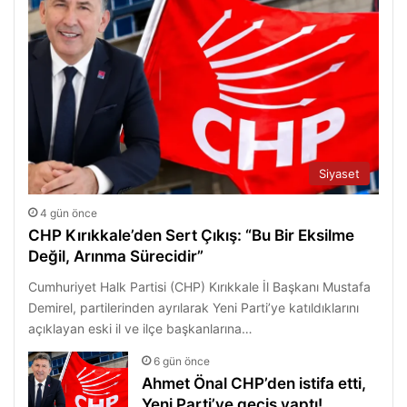
Siyaset
4 gün önce
CHP Kırıkkale’den Sert Çıkış: “Bu Bir Eksilme
Değil, Arınma Sürecidir”
Cumhuriyet Halk Partisi (CHP) Kırıkkale İl Başkanı Mustafa
Demirel, partilerinden ayrılarak Yeni Parti’ye katıldıklarını
açıklayan eski il ve ilçe başkanlarına…
6 gün önce
Ahmet Önal CHP’den istifa etti,
Yeni Parti’ye geçiş yaptı!