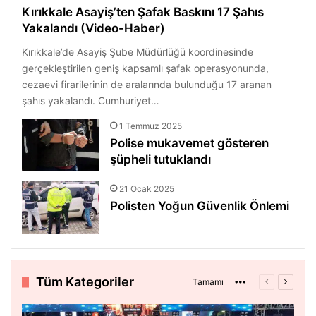
Kırıkkale Asayiş’ten Şafak Baskını 17 Şahıs
Yakalandı (Video-Haber)
Kırıkkale’de Asayiş Şube Müdürlüğü koordinesinde
gerçekleştirilen geniş kapsamlı şafak operasyonunda,
cezaevi firarilerinin de aralarında bulunduğu 17 aranan
şahıs yakalandı. Cumhuriyet…
1 Temmuz 2025
Polise mukavemet gösteren
şüpheli tutuklandı
21 Ocak 2025
Polisten Yoğun Güvenlik Önlemi
Tüm Kategoriler
Tamamı
More
Önceki
Sonrak
sayfa
sayfa