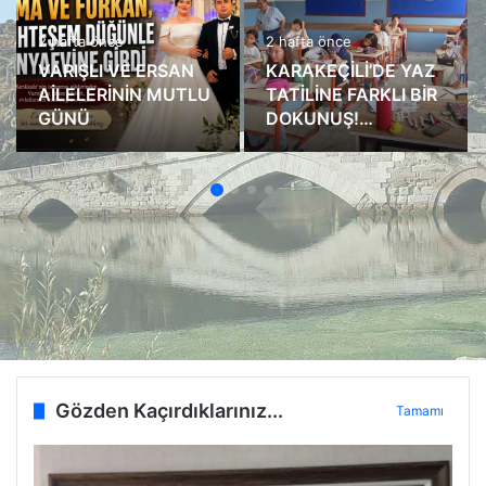
2 hafta önce
2 hafta önce
VARIŞLI VE ERSAN
KARAKЕÇİLİ’DE YAZ
AİLELERİNİN MUTLU
TATİLİNE FARKLI BİR
GÜNÜ
DOKUNUŞ!
ÖĞRENCİLER
KİTAPLARLA
BULUŞTU
Gözden Kaçırdıklarınız...
Tamamı