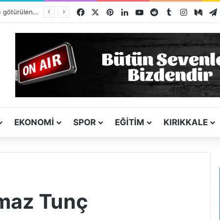
Facebook
X
Pinterest
LinkedIn
YouTube
Reddit
Tumblr
Instagra
Med
Yurt dışına bile götürülen Kırıkkale simidi listede neden yok?
EKONOMI
SPOR
EĞITIM
KIRIKKALE
lmaz Tunç