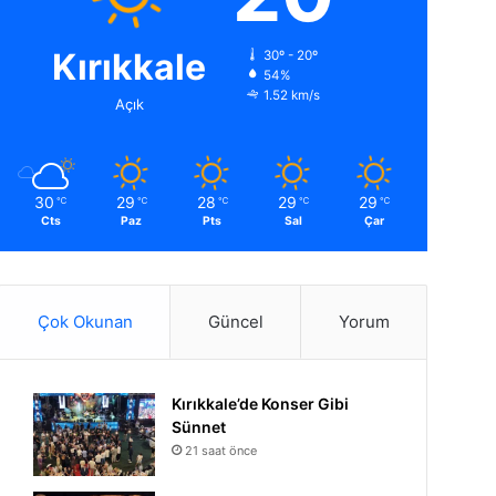
Kırıkkale
30º - 20º
54%
1.52 km/s
Açık
30
29
28
29
29
℃
℃
℃
℃
℃
Cts
Paz
Pts
Sal
Çar
Çok Okunan
Güncel
Yorum
Kırıkkale’de Konser Gibi
Sünnet
21 saat önce