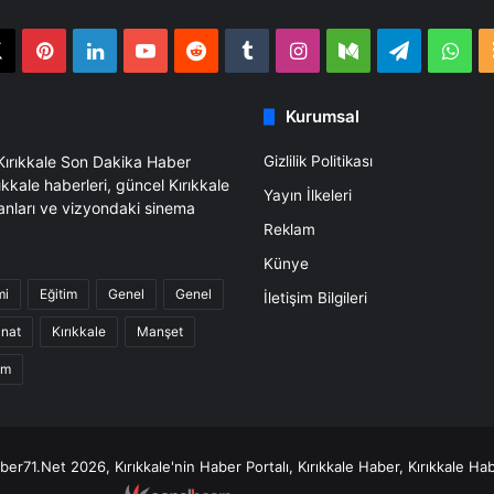
book
X
Pinterest
LinkedIn
YouTube
Reddit
Tumblr
Instagram
Medium
Telegra
Wh
Kurumsal
 Kırıkkale Son Dakika Haber
Gizlilik Politikası
ıkkale haberleri, güncel Kırıkkale
Yayın İlkeleri
anları ve vizyondaki sinema
Reklam
Künye
mi
Eğitim
Genel
Genel
İletişim Bilgileri
anat
Kırıkkale
Manşet
am
er71.Net 2026, Kırıkkale'nin Haber Portalı, Kırıkkale Haber, Kırıkkale Hab