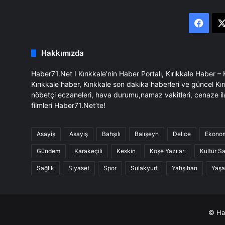
Face
Hakkımızda
Haber71.Net I Kırıkkale’nin Haber Portalı, Kırıkkale Haber –
Kırıkkale haber, Kırıkkale son dakika haberleri ve güncel Kır
nöbetçi eczaneleri, hava durumu,namaz vakitleri, cenaze il
filmleri Haber71.Net’te!
Asayiş
Asayiş
Bahşılı
Balışeyh
Delice
Ekono
Gündem
Karakeçili
Keskin
Köşe Yazıları
Kültür S
Sağlık
Siyaset
Spor
Sulakyurt
Yahşihan
Yaş
© Hab