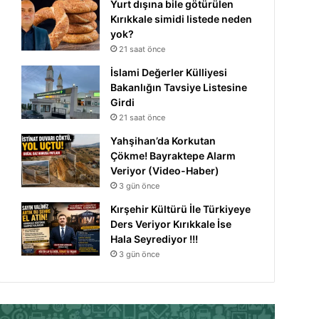
Yurt dışına bile götürülen
Kırıkkale simidi listede neden
yok?
21 saat önce
İslami Değerler Külliyesi
Bakanlığın Tavsiye Listesine
Girdi
21 saat önce
Yahşihan’da Korkutan
Çökme! Bayraktepe Alarm
Veriyor (Video-Haber)
3 gün önce
Kırşehir Kültürü İle Türkiyeye
Ders Veriyor Kırıkkale İse
Hala Seyrediyor !!!
3 gün önce