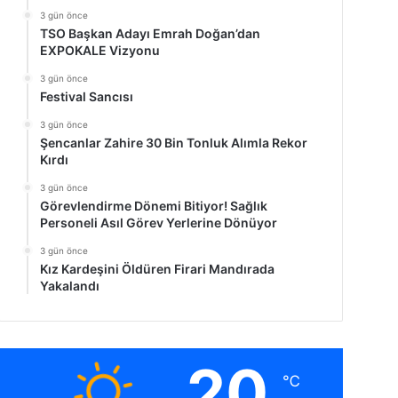
3 gün önce
TSO Başkan Adayı Emrah Doğan’dan
EXPOKALE Vizyonu
3 gün önce
Festival Sancısı
3 gün önce
Şencanlar Zahire 30 Bin Tonluk Alımla Rekor
Kırdı
3 gün önce
Görevlendirme Dönemi Bitiyor! Sağlık
Personeli Asıl Görev Yerlerine Dönüyor
3 gün önce
Kız Kardeşini Öldüren Firari Mandırada
Yakalandı
20
℃