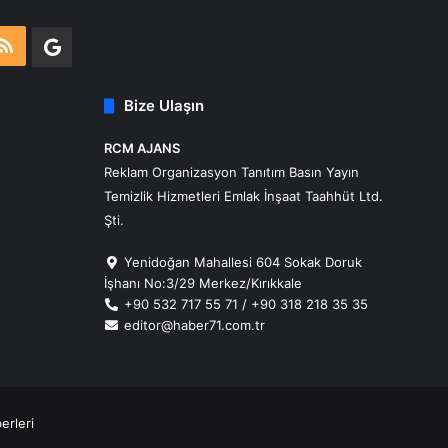
m
atsApp
RSS
Google
Business
Bize Ulaşın
RCM AJANS
Reklam Organizasyon Tanıtım Basın Yayın
Temizlik Hizmetleri Emlak İnşaat Taahhüt Ltd.
Şti.
Yenidoğan Mahallesi 604 Sokak Doruk
İşhanı No:3/29 Merkez/Kırıkkale
+90 532 717 55 71 / +90 318 218 35 35
editor@haber71.com.tr
erleri