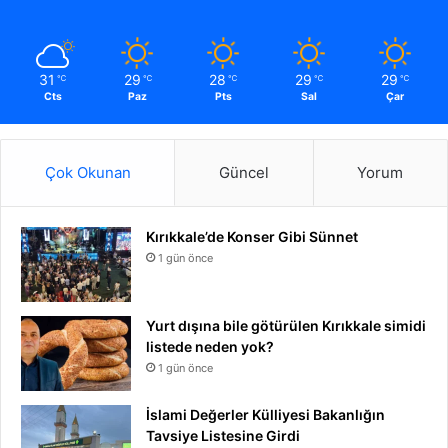
31
29
28
29
29
℃
℃
℃
℃
℃
Cts
Paz
Pts
Sal
Çar
Çok Okunan
Güncel
Yorum
Kırıkkale’de Konser Gibi Sünnet
1 gün önce
Yurt dışına bile götürülen Kırıkkale simidi
listede neden yok?
1 gün önce
İslami Değerler Külliyesi Bakanlığın
Tavsiye Listesine Girdi