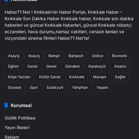
Haber71.Net I Kırıkkale’nin Haber Portalı, Kırıkkale Haber –
Kırıkkale Son Dakika Haber Kırıkkale haber, Kırıkkale son dakika
haberleri ve güncel Kırıkkale haberleri, güncel Kırıkkale nöbetçi
eczaneleri, hava durumu,namaz vakitleri, cenaze ilanları ve
vizyondaki sinema filmleri Haber71.Net’te!
Asayiş
Asayiş
Bahşılı
Balışeyh
Delice
Ekonomi
Eğitim
Genel
Genel
Gündem
Karakeçili
Keskin
Köşe Yazıları
Kültür Sanat
Kırıkkale
Manşet
Sağlık
Siyaset
Spor
Sulakyurt
Yahşihan
Yaşam
Kurumsal
Gizlilik Politikası
Yayın İlkeleri
Reklam