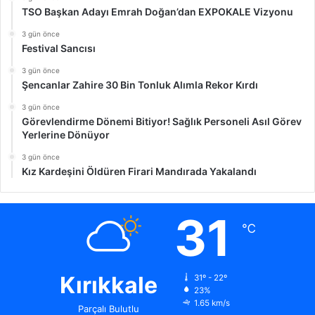
TSO Başkan Adayı Emrah Doğan’dan EXPOKALE Vizyonu
3 gün önce
Festival Sancısı
3 gün önce
Şencanlar Zahire 30 Bin Tonluk Alımla Rekor Kırdı
3 gün önce
Görevlendirme Dönemi Bitiyor! Sağlık Personeli Asıl Görev
Yerlerine Dönüyor
3 gün önce
Kız Kardeşini Öldüren Firari Mandırada Yakalandı
31
℃
Kırıkkale
31º - 22º
23%
1.65 km/s
Parçalı Bulutlu