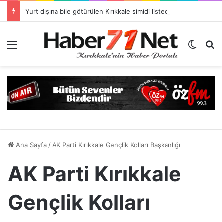
Yurt dışına bile götürülen Kırıkkale simidi listede neden yok?
Menü
Dış gö
H
Ana Sayfa
/
AK Parti Kırıkkale Gençlik Kolları Başkanlığı
AK Parti Kırıkkale
Gençlik Kolları