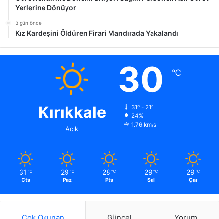
Yerlerine Dönüyor
3 gün önce
Kız Kardeşini Öldüren Firari Mandırada Yakalandı
30
℃
Kırıkkale
31º - 21º
24%
1.76 km/s
Açık
31
29
28
29
29
℃
℃
℃
℃
℃
Cts
Paz
Pts
Sal
Çar
Çok Okunan
Güncel
Yorum