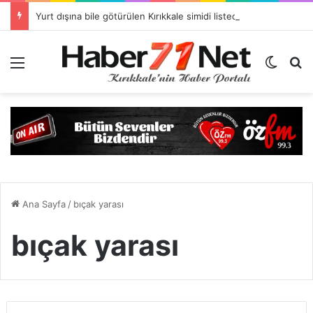
Yurt dışına bile götürülen Kırıkkale simidi listede neden yok?
Menü
Dış gö
H
Ana Sayfa
/
bıçak yarası
bıçak yarası