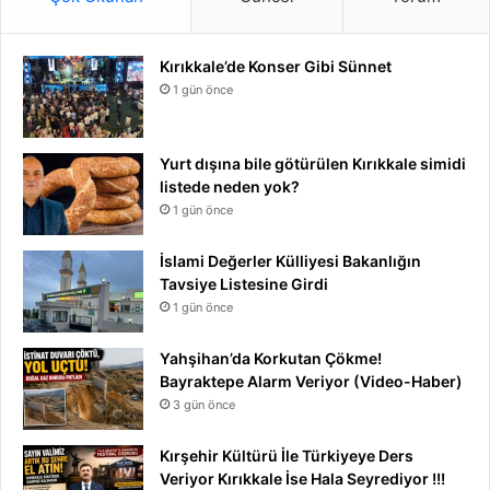
Kırıkkale’de Konser Gibi Sünnet
1 gün önce
Yurt dışına bile götürülen Kırıkkale simidi
listede neden yok?
1 gün önce
İslami Değerler Külliyesi Bakanlığın
Tavsiye Listesine Girdi
1 gün önce
Yahşihan’da Korkutan Çökme!
Bayraktepe Alarm Veriyor (Video-Haber)
3 gün önce
Kırşehir Kültürü İle Türkiyeye Ders
Veriyor Kırıkkale İse Hala Seyrediyor !!!