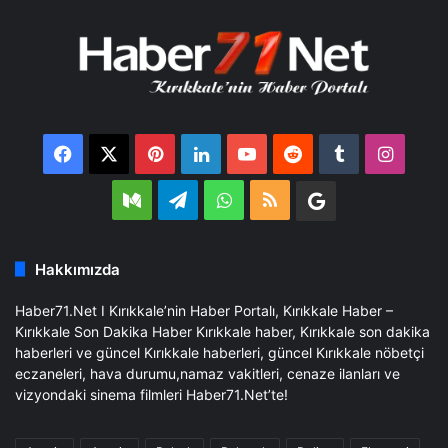
Facebook
X
Pinterest
LinkedIn
YouTube
Reddit
Tumblr
Insta
Medium
Telegram
WhatsApp
RSS
Google
Business
Hakkımızda
Haber71.Net I Kırıkkale’nin Haber Portalı, Kırıkkale Haber –
Kırıkkale Son Dakika Haber Kırıkkale haber, Kırıkkale son dakika
haberleri ve güncel Kırıkkale haberleri, güncel Kırıkkale nöbetçi
eczaneleri, hava durumu,namaz vakitleri, cenaze ilanları ve
vizyondaki sinema filmleri Haber71.Net’te!