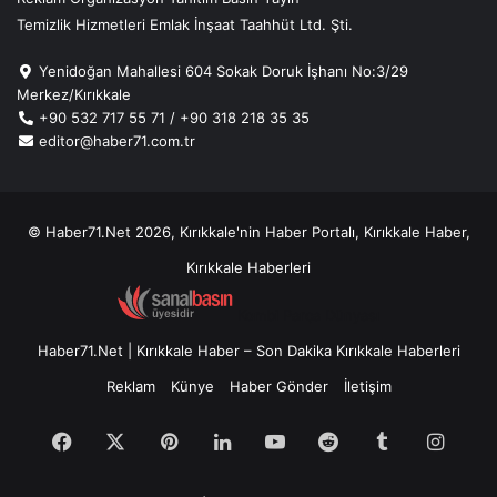
Temizlik Hizmetleri Emlak İnşaat Taahhüt Ltd. Şti.
Yenidoğan Mahallesi 604 Sokak Doruk İşhanı No:3/29
Merkez/Kırıkkale
+90 532 717 55 71 / +90 318 218 35 35
editor@haber71.com.tr
© Haber71.Net 2026, Kırıkkale'nin Haber Portalı, Kırıkkale Haber,
Kırıkkale Haberleri
Kombi Parça Dünyası
Haber71.Net | Kırıkkale Haber – Son Dakika Kırıkkale Haberleri
Reklam
Künye
Haber Gönder
İletişim
Facebook
X
Pinterest
LinkedIn
YouTube
Reddit
Tumblr
Insta