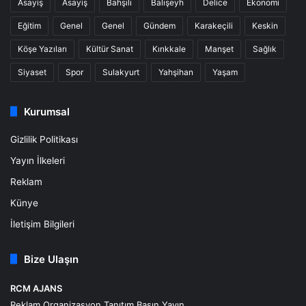
Asayiş
Asayiş
Bahşılı
Balışeyh
Delice
Ekonomi
Eğitim
Genel
Genel
Gündem
Karakeçili
Keskin
Köşe Yazıları
Kültür Sanat
Kırıkkale
Manşet
Sağlık
Siyaset
Spor
Sulakyurt
Yahşihan
Yaşam
Kurumsal
Gizlilik Politikası
Yayın İlkeleri
Reklam
Künye
İletişim Bilgileri
Bize Ulaşın
RCM AJANS
Reklam Organizasyon Tanıtım Basın Yayın