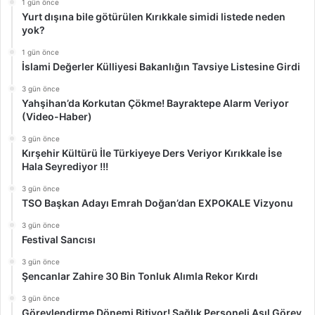
1 gün önce
Yurt dışına bile götürülen Kırıkkale simidi listede neden
yok?
1 gün önce
İslami Değerler Külliyesi Bakanlığın Tavsiye Listesine Girdi
3 gün önce
Yahşihan’da Korkutan Çökme! Bayraktepe Alarm Veriyor
(Video-Haber)
3 gün önce
Kırşehir Kültürü İle Türkiyeye Ders Veriyor Kırıkkale İse
Hala Seyrediyor !!!
3 gün önce
TSO Başkan Adayı Emrah Doğan’dan EXPOKALE Vizyonu
3 gün önce
Festival Sancısı
3 gün önce
Şencanlar Zahire 30 Bin Tonluk Alımla Rekor Kırdı
3 gün önce
Görevlendirme Dönemi Bitiyor! Sağlık Personeli Asıl Görev