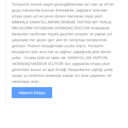
Türkiye’nin önemli ulaşım güzergâhlarından biri olan ve 43 ilin
geçiş noktasında bulunan Kırıkkale’de, yağışların ardından
ortaya çıkan yol ve çevre düzeni manzarası tepki çekti.
KIRIKKALE KARAYOLLARI’NIN DENEME TAHTASI MI? YANLIŞ
PROJELERİN FATURASINI VATANDAŞ ÖDÜYOR! Kırıkkale’de
Karayolları tarafından hayata geçirilen projeler ve yapılan yol
çalışmaları her geçen gün yeni bir tartışmayı beraberinde
getiriyor. Podium Kavşağı’ndaki ucube köprü, Yenişehir
Kavşağı’nın içler acısı hali ve yağmur yağdığında göle dönen
yollar… Ortada ciddi bir tablo var: KARAYOLLARI YAPIYOR,
VATANDAŞ MAĞDUR OLUYOR! Son yağışlarda ortaya çıkan
görüntüler bunun en açık örneği. Karayollarının yaptığı yolda
oluşan su birikintisi nedeniyle araçlar zor anlar yaşarken, bir
vatandaşın aracı…
Haberin Detayı