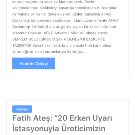
koordinasyonunu sevk ve idare edecek. Devlet
kademelerinde Kırıkkale’yi başarıyla temsil eden bürokratlar
kervanına bir yenisi daha eklendi. İçişleri Bakanlığı AFAD
Başkanlığı bünyesinde yapılan son idari düzenleme ile AFAD
Gaziantep İl Müdürü olarak görev yapan Kırıkkaleli bürokrat
Mahmut Coşkun, AFAD Ankara İl Müdürü olarak atandı.
DEPREM BÖLGESİNDEKİ SAHA DENEYİMİ BAŞKENTE
TAŞINIYOR Saha hakimiyeti, kriz anındaki hızlı karar alma
yeteneği ve kamu kurumlarıyla kurduğu…
Haberin Detayı
Manşet
Fatih Ateş: “20 Erken Uyarı
İstasyonuyla Üreticimizin
Emeğini Koruyoruz”