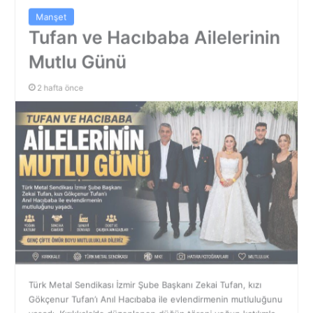
Manşet
Tufan ve Hacıbaba Ailelerinin
Mutlu Günü
2 hafta önce
Türk Metal Sendikası İzmir Şube Başkanı Zekai Tufan, kızı
Gökçenur Tufan’ı Anıl Hacıbaba ile evlendirmenin mutluluğunu