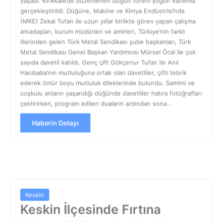
yaşadı. Kırıkkale’de düzenlenen düğün töreni yoğun katılımla
gerçekleştirildi. Düğüne, Makine ve Kimya Endüstrisi’nde
(MKE) Zekai Tufan ile uzun yıllar birlikte görev yapan çalışma
arkadaşları, kurum müdürleri ve amirleri, Türkiye’nin farklı
illerinden gelen Türk Metal Sendikası şube başkanları, Türk
Metal Sendikası Genel Başkan Yardımcısı Mürsel Öcal ile çok
sayıda davetli katıldı. Genç çift Gökçenur Tufan ile Anıl
Hacıbaba’nın mutluluğuna ortak olan davetliler, çifti tebrik
ederek ömür boyu mutluluk dileklerinde bulundu. Samimi ve
coşkulu anların yaşandığı düğünde davetliler hatıra fotoğrafları
çektirirken, program edilen duaların ardından sona…
Haberin Detayı
Keskin
Keskin İlçesinde Fırtına
Dehşeti Minareler Yıkıldı