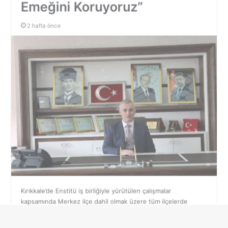
2 hafta önce
Kırıkkale’de Enstitü iş birliğiyle yürütülen çalışmalar
kapsamında Merkez ilçe dahil olmak üzere tüm ilçelerde
toplam 20 adet Süne Tahmin ve Erken Uyarı Sistemi istasyonu
kuruldu. ANLIK OLARAK TAKİP EDİLİYOR Stratejik hububat