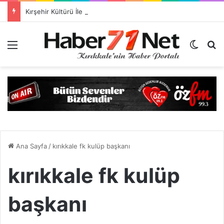
Kırşehir Kültürü İle Türkiyeye Ders Veriyor Kırıkkale İse Hala Seyrediyor !!!
Menü
Dış gö
H
Ana Sayfa
/
kırıkkale fk kulüp başkanı
kırıkkale fk kulüp
başkanı