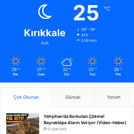
25
℃
Kırıkkale
29º - 18º
34%
2.09 km/s
Açık
29
31
32
30
28
℃
℃
℃
℃
℃
Per
Cum
Cts
Paz
Pts
Çok Okunan
Güncel
Yorum
Yahşihan’da Korkutan Çökme!
Bayraktepe Alarm Veriyor (Video-Haber)
12 saat önce