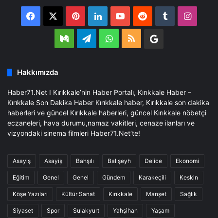
Facebook
X
Pinterest
LinkedIn
YouTube
Reddit
Tumblr
Insta
Medium
Telegram
WhatsApp
RSS
Google
Business
Hakkımızda
Haber71.Net I Kırıkkale’nin Haber Portalı, Kırıkkale Haber –
Kırıkkale Son Dakika Haber Kırıkkale haber, Kırıkkale son dakika
haberleri ve güncel Kırıkkale haberleri, güncel Kırıkkale nöbetçi
eczaneleri, hava durumu,namaz vakitleri, cenaze ilanları ve
vizyondaki sinema filmleri Haber71.Net’te!
Asayiş
Asayiş
Bahşılı
Balışeyh
Delice
Ekonomi
Eğitim
Genel
Genel
Gündem
Karakeçili
Keskin
Köşe Yazıları
Kültür Sanat
Kırıkkale
Manşet
Sağlık
Siyaset
Spor
Sulakyurt
Yahşihan
Yaşam