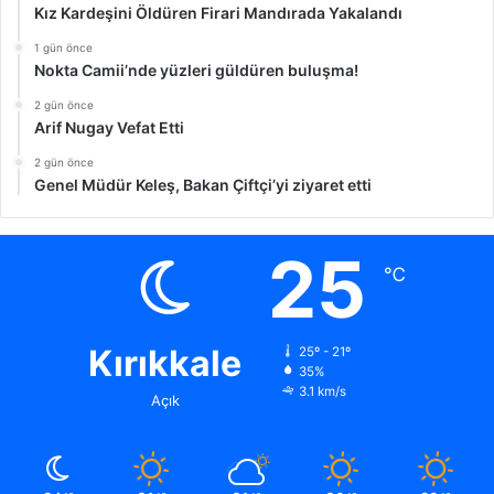
Kız Kardeşini Öldüren Firari Mandırada Yakalandı
1 gün önce
Nokta Camii’nde yüzleri güldüren buluşma!
2 gün önce
Arif Nugay Vefat Etti
2 gün önce
Genel Müdür Keleş, Bakan Çiftçi’yi ziyaret etti
25
℃
Kırıkkale
25º - 21º
35%
3.1 km/s
Açık