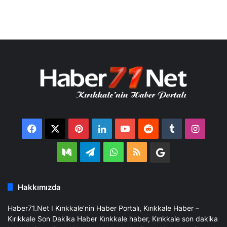
Facebook
X
Pinterest
LinkedIn
YouTube
Reddit
Tumblr
Insta
Medium
Telegram
WhatsApp
RSS
Google
Business
Hakkımızda
Haber71.Net I Kırıkkale’nin Haber Portalı, Kırıkkale Haber –
Kırıkkale Son Dakika Haber Kırıkkale haber, Kırıkkale son dakika