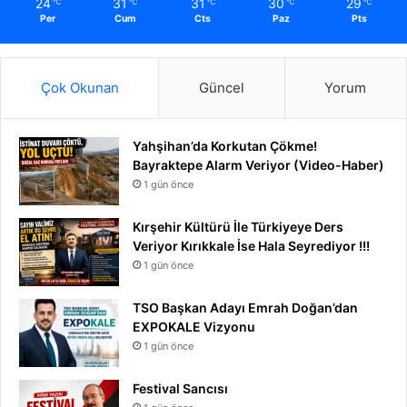
24
31
31
30
29
℃
℃
℃
℃
℃
Per
Cum
Cts
Paz
Pts
Çok Okunan
Güncel
Yorum
Yahşihan’da Korkutan Çökme!
Bayraktepe Alarm Veriyor (Video-Haber)
1 gün önce
Kırşehir Kültürü İle Türkiyeye Ders
Veriyor Kırıkkale İse Hala Seyrediyor !!!
1 gün önce
TSO Başkan Adayı Emrah Doğan’dan
EXPOKALE Vizyonu
1 gün önce
Festival Sancısı