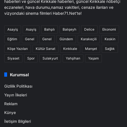
haberleri ve güncel Kırıkkale haberleri, güncel Kırıkkale nöbetçi
eczaneleri, hava durumu,namaz vakitleri, cenaze ilanları ve
vizyondaki sinema filmleri Haber71.Net’te!
Asayiş
Asayiş
Bahşılı
Balışeyh
Delice
Ekonomi
Eğitim
Genel
Genel
Gündem
Karakeçili
Keskin
Köşe Yazıları
Kültür Sanat
Kırıkkale
Manşet
Sağlık
Siyaset
Spor
Sulakyurt
Yahşihan
Yaşam
Kurumsal
Gizlilik Politikası
Yayın İlkeleri
Reklam
Künye
İletişim Bilgileri