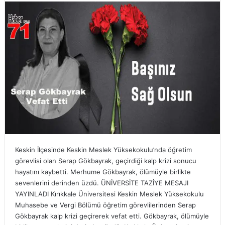
Keskin İlçesinde Keskin Meslek Yüksekokulu’nda öğretim
görevlisi olan Serap Gökbayrak, geçirdiği kalp krizi sonucu
hayatını kaybetti. Merhume Gökbayrak, ölümüyle birlikte
sevenlerini derinden üzdü. ÜNİVERSİTE TAZİYE MESAJI
YAYINLADI Kırıkkale Üniversitesi Keskin Meslek Yüksekokulu
Muhasebe ve Vergi Bölümü öğretim görevlilerinden Serap
Gökbayrak kalp krizi geçirerek vefat etti. Gökbayrak, ölümüyle