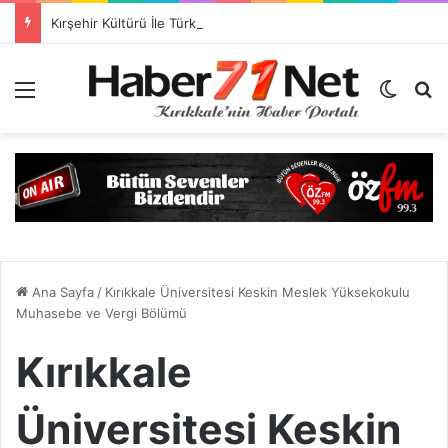
Kırşehir Kültürü İle Türkiyeye Ders Veriyor Kırıkkale İse Hala Seyrediyor !!!
Menü
Dış gö
H
Ana Sayfa
/
Kırıkkale Üniversitesi Keskin Meslek Yüksekokulu
Muhasebe ve Vergi Bölümü
Kırıkkale
Üniversitesi Keskin