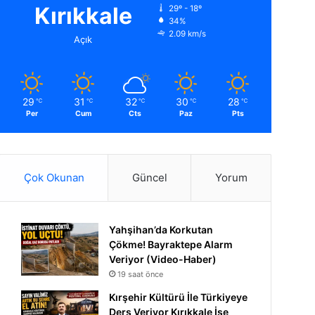
Kırıkkale
29º - 18º
34%
2.09 km/s
Açık
29
31
32
30
28
℃
℃
℃
℃
℃
Per
Cum
Cts
Paz
Pts
Çok Okunan
Güncel
Yorum
Yahşihan’da Korkutan
Çökme! Bayraktepe Alarm
Veriyor (Video-Haber)
19 saat önce
Kırşehir Kültürü İle Türkiyeye
Ders Veriyor Kırıkkale İse