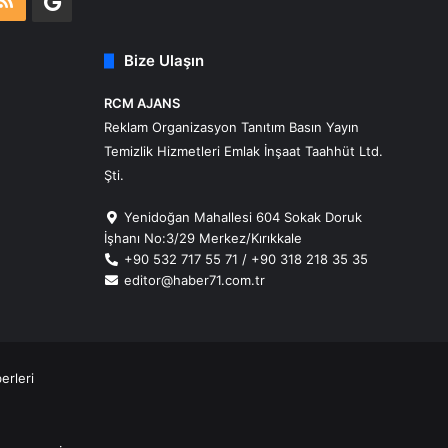
m
atsApp
RSS
Google
Business
Bize Ulaşın
RCM AJANS
Reklam Organizasyon Tanıtım Basın Yayın
Temizlik Hizmetleri Emlak İnşaat Taahhüt Ltd.
Şti.
Yenidoğan Mahallesi 604 Sokak Doruk
İşhanı No:3/29 Merkez/Kırıkkale
+90 532 717 55 71 / +90 318 218 35 35
editor@haber71.com.tr
erleri