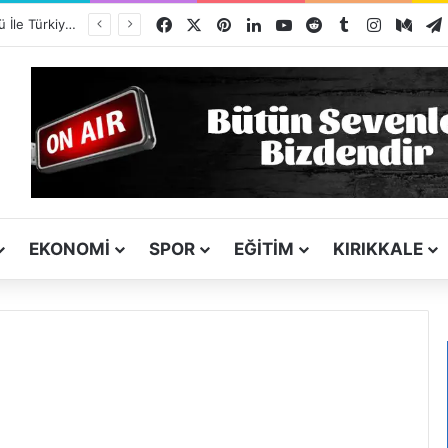
Facebook
X
Pinterest
LinkedIn
YouTube
Reddit
Tumblr
Instagra
Med
Kırşehir Kültürü İle Türkiyeye Ders Veriyor Kırıkkale İse Hala Seyrediyor !!!
EKONOMI
SPOR
EĞITIM
KIRIKKALE