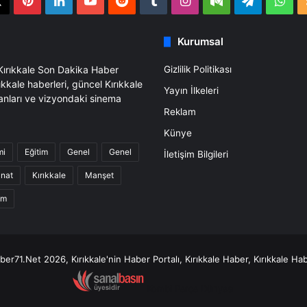
book
X
Pinterest
LinkedIn
YouTube
Reddit
Tumblr
Instagram
Medium
Telegra
Wh
Kurumsal
 Kırıkkale Son Dakika Haber
Gizlilik Politikası
ıkkale haberleri, güncel Kırıkkale
Yayın İlkeleri
anları ve vizyondaki sinema
Reklam
Künye
mi
Eğitim
Genel
Genel
İletişim Bilgileri
anat
Kırıkkale
Manşet
am
er71.Net 2026, Kırıkkale'nin Haber Portalı, Kırıkkale Haber, Kırıkkale Hab
Kombi Parça Dünyası