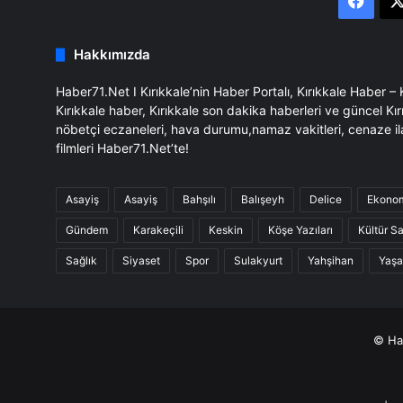
Face
Hakkımızda
Haber71.Net I Kırıkkale’nin Haber Portalı, Kırıkkale Haber –
Kırıkkale haber, Kırıkkale son dakika haberleri ve güncel Kır
nöbetçi eczaneleri, hava durumu,namaz vakitleri, cenaze il
filmleri Haber71.Net’te!
Asayiş
Asayiş
Bahşılı
Balışeyh
Delice
Ekono
Gündem
Karakeçili
Keskin
Köşe Yazıları
Kültür S
Sağlık
Siyaset
Spor
Sulakyurt
Yahşihan
Yaş
© Hab