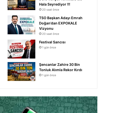
Hala Seyrediyor !!!
20 saat önce
TSO Başkan Adayı Emrah
Doğan’dan EXPOKALE
Vizyonu
20 saat önce
Festival Sancısı
1 gün önce
Şencanlar Zahire 30 Bin
Tonluk Alımla Rekor Kırdı
1 gün önce