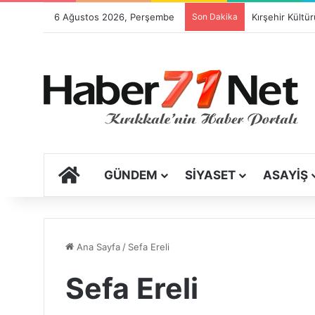
6 Ağustos 2026, Perşembe
Son Dakika
ANA SAYFA
GÜNDEM
SIYASET
ASAYIŞ
Ana Sayfa
/
Sefa Ereli
Sefa Ereli