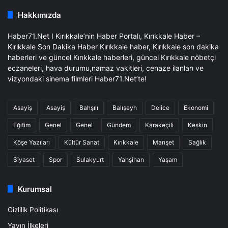
Business
Hakkımızda
Haber71.Net I Kırıkkale’nin Haber Portalı, Kırıkkale Haber –
Kırıkkale Son Dakika Haber Kırıkkale haber, Kırıkkale son dakika
haberleri ve güncel Kırıkkale haberleri, güncel Kırıkkale nöbetçi
eczaneleri, hava durumu,namaz vakitleri, cenaze ilanları ve
vizyondaki sinema filmleri Haber71.Net’te!
Asayiş
Asayiş
Bahşılı
Balışeyh
Delice
Ekonomi
Eğitim
Genel
Genel
Gündem
Karakeçili
Keskin
Köşe Yazıları
Kültür Sanat
Kırıkkale
Manşet
Sağlık
Siyaset
Spor
Sulakyurt
Yahşihan
Yaşam
Kurumsal
Gizlilik Politikası
Yayın İlkeleri