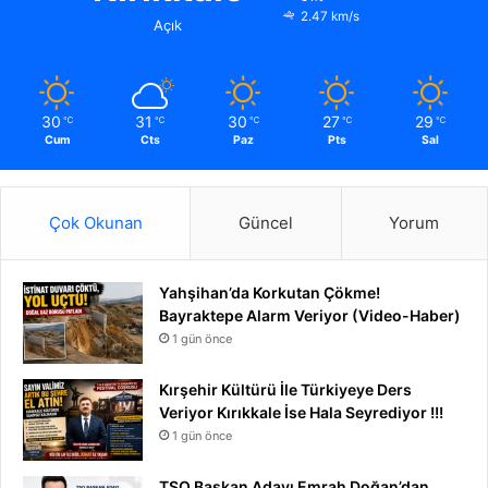
2.47 km/s
Açık
30
31
30
27
29
℃
℃
℃
℃
℃
Cum
Cts
Paz
Pts
Sal
Çok Okunan
Güncel
Yorum
Yahşihan’da Korkutan Çökme!
Bayraktepe Alarm Veriyor (Video-Haber)
1 gün önce
Kırşehir Kültürü İle Türkiyeye Ders
Veriyor Kırıkkale İse Hala Seyrediyor !!!
1 gün önce
TSO Başkan Adayı Emrah Doğan’dan