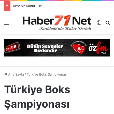
Kırşehir Kültürü İle Türkiyeye Ders Veriyor Kırıkkale İse Hala Seyrediyor !!!
Menü
Dış gö
H
Ana Sayfa
/
Türkiye Boks Şampiyonası
Türkiye Boks
Şampiyonası