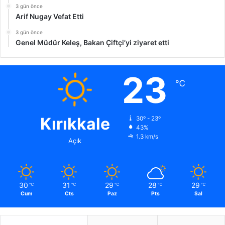
3 gün önce
Arif Nugay Vefat Etti
3 gün önce
Genel Müdür Keleş, Bakan Çiftçi’yi ziyaret etti
23
℃
Kırıkkale
30º - 23º
43%
1.3 km/s
Açık
30
31
29
28
29
℃
℃
℃
℃
℃
Cum
Cts
Paz
Pts
Sal