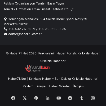
Reklam Organizasyon Tanıtım Basın Yayın
Temizlik Hizmetleri Emlak İnşaat Taahhüt Ltd. Şti.
Yenidoğan Mahallesi 604 Sokak Doruk İşhanı No:3/29
Merkez/Kırıkkale
+90 532 717 55 71 / +90 318 218 35 35
editor@haber71.com.tr
© Haber71.Net 2026, Kırıkkale'nin Haber Portalı, Kırıkkale Haber,
Kırıkkale Haberleri
Kombi Parça Dünyası
Haber71.Net | Kırıkkale Haber – Son Dakika Kırıkkale Haberleri
Reklam
Künye
Haber Gönder
İletişim
Facebook
X
Pinterest
LinkedIn
YouTube
Reddit
Tumblr
Insta