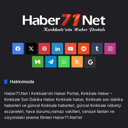
Facebook
X
Pinterest
LinkedIn
YouTube
Reddit
Tumblr
Insta
Medium
Telegram
WhatsApp
RSS
Google
Business
Hakkımızda
Haber71.Net I Kırıkkale’nin Haber Portalı, Kırıkkale Haber –
Kırıkkale Son Dakika Haber Kırıkkale haber, Kırıkkale son dakika
haberleri ve güncel Kırıkkale haberleri, güncel Kırıkkale nöbetçi
eczaneleri, hava durumu,namaz vakitleri, cenaze ilanları ve
vizyondaki sinema filmleri Haber71.Net’te!