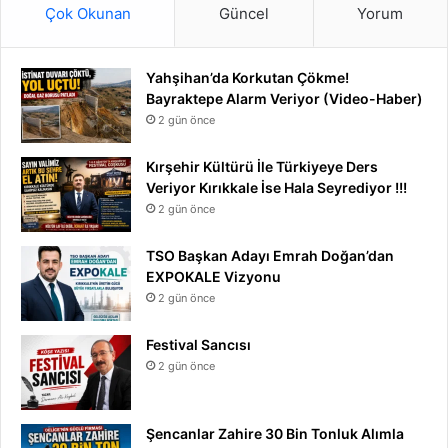
Çok Okunan
Güncel
Yorum
Yahşihan’da Korkutan Çökme!
Bayraktepe Alarm Veriyor (Video-Haber)
2 gün önce
Kırşehir Kültürü İle Türkiyeye Ders
Veriyor Kırıkkale İse Hala Seyrediyor !!!
2 gün önce
TSO Başkan Adayı Emrah Doğan’dan
EXPOKALE Vizyonu
2 gün önce
Festival Sancısı
2 gün önce
Şencanlar Zahire 30 Bin Tonluk Alımla