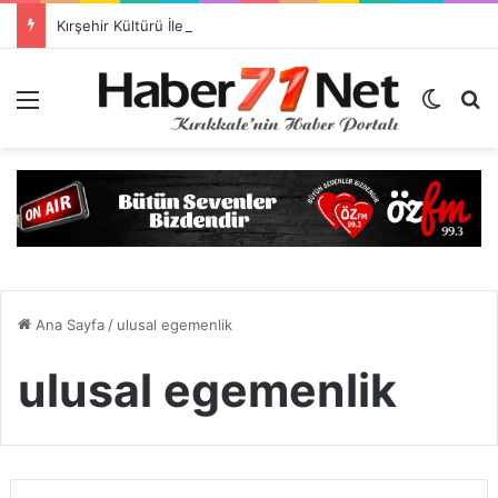
Kırşehir Kültürü İle Türkiyeye Ders Veriyor Kırıkkale İse Hala Seyrediyor !!!
Menü
Dış gö
H
Ana Sayfa
/
ulusal egemenlik
ulusal egemenlik