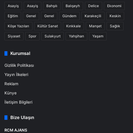
Asayiş
Asayiş
Bahşılı
Balışeyh
Delice
Ekonomi
Eğitim
Genel
Genel
Gündem
Karakeçili
Keskin
Köşe Yazıları
Kültür Sanat
Kırıkkale
Manşet
Sağlık
Siyaset
Spor
Sulakyurt
Yahşihan
Yaşam
Kurumsal
Gizlilik Politikası
Yayın İlkeleri
Reklam
Künye
İletişim Bilgileri
Bize Ulaşın
RCM AJANS