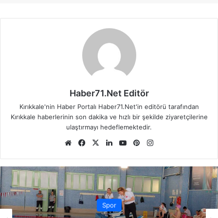
Haber71.Net Editör
Kırıkkale'nin Haber Portalı Haber71.Net'in editörü tarafından
Kırıkkale haberlerinin son dakika ve hızlı bir şekilde ziyaretçilerine
ulaştırmayı hedeflemektedir.
We
Fa
X
Lin
Yo
Pin
Ins
b
ce
ke
uT
ter
tag
sit
bo
dIn
ub
est
ra
esi
ok
e
m
Spor