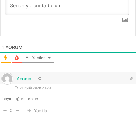
i
o
ş
t
e
o
Y
b
a
ü
r
s
a
1
YORUM
t
t
En Yeniler
ı
Anonim
21 Eylül 2025 21:20
hayırlı uğurlu olsun
0
Yanıtla