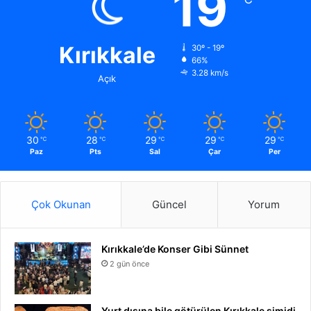
19
Kırıkkale
30º - 19º
66%
3.28 km/s
Açık
30
28
29
29
29
℃
℃
℃
℃
℃
Paz
Pts
Sal
Çar
Per
Çok Okunan
Güncel
Yorum
Kırıkkale’de Konser Gibi Sünnet
2 gün önce
Yurt dışına bile götürülen Kırıkkale simidi