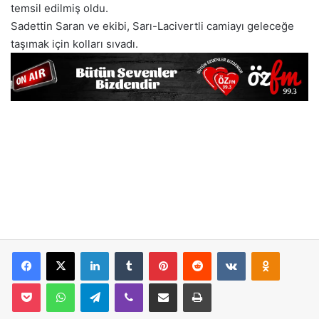
temsil edilmiş oldu.
Sadettin Saran ve ekibi, Sarı-Lacivertli camiayı geleceğe
taşımak için kolları sıvadı.
Facebook
X
LinkedIn
Tumblr
Pinterest
Reddit
VKontakte
Odnoklassniki
Pocket
WhatsApp
Telegram
Viber
E-Posta İle Paylaş
Yazdır