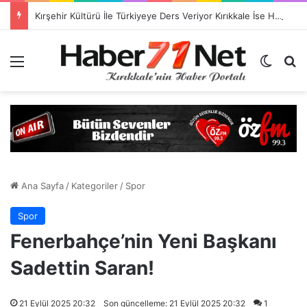
Kırşehir Kültürü İle Türkiyeye Ders Veriyor Kırıkkale İse Hala Seyrediyor !!!
Menü
Dış gö
H
Ana Sayfa
/
Kategoriler
/
Spor
Spor
Fenerbahçe’nin Yeni Başkanı
Sadettin Saran!
21 Eylül 2025 20:32
Son güncelleme: 21 Eylül 2025 20:32
1