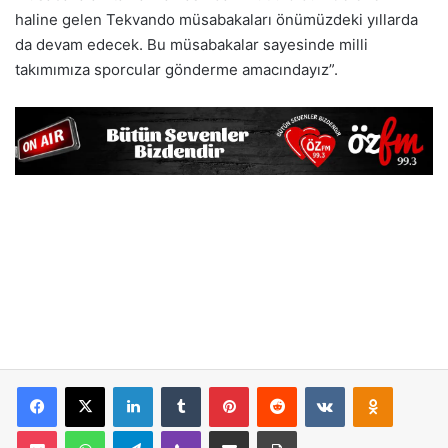
haline gelen Tekvando müsabakaları önümüzdeki yıllarda
da devam edecek. Bu müsabakalar sayesinde milli
takımımıza sporcular gönderme amacındayız”.
Facebook
X
LinkedIn
Tumblr
Pinterest
Reddit
VKontakte
Odnoklassniki
Pocket
WhatsApp
Telegram
Viber
E-Posta İle Paylaş
Yazdır