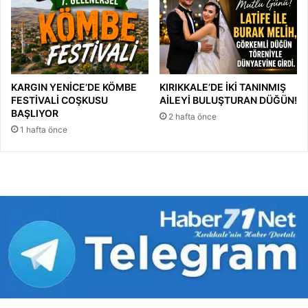
KARGIN YENİCE’DE KÖMBE
KIRIKKALE’DE İKİ TANINMIŞ
FESTİVALİ COŞKUSU
AİLEYİ BULUŞTURAN DÜĞÜN!
BAŞLIYOR
2 hafta önce
1 hafta önce