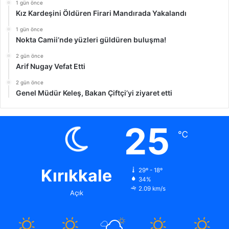
1 gün önce
Kız Kardeşini Öldüren Firari Mandırada Yakalandı
1 gün önce
Nokta Camii’nde yüzleri güldüren buluşma!
2 gün önce
Arif Nugay Vefat Etti
2 gün önce
Genel Müdür Keleş, Bakan Çiftçi’yi ziyaret etti
25
℃
Kırıkkale
29º - 18º
34%
2.09 km/s
Açık