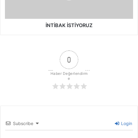
K
İ
S
T
İNTİBAK İSTİYORUZ
İ
Y
O
R
U
0
Z
Haber Değerlendirm
e
Subscribe
Login