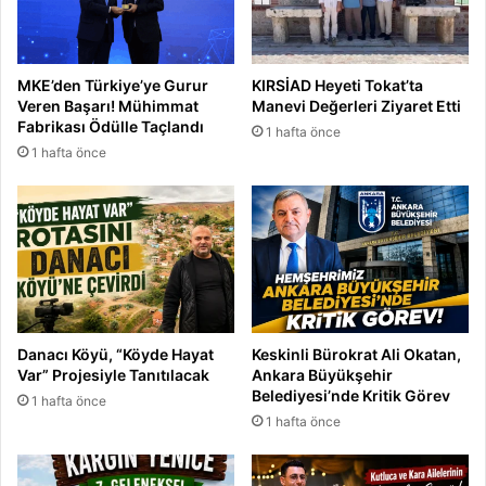
MKE’den Türkiye’ye Gurur
KIRSİAD Heyeti Tokat’ta
Veren Başarı! Mühimmat
Manevi Değerleri Ziyaret Etti
Fabrikası Ödülle Taçlandı
1 hafta önce
1 hafta önce
Danacı Köyü, “Köyde Hayat
Keskinli Bürokrat Ali Okatan,
Var” Projesiyle Tanıtılacak
Ankara Büyükşehir
Belediyesi’nde Kritik Görev
1 hafta önce
1 hafta önce