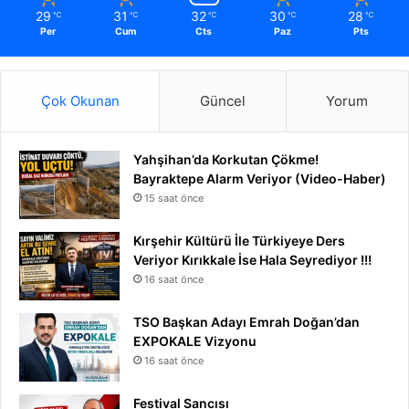
29
31
32
30
28
℃
℃
℃
℃
℃
Per
Cum
Cts
Paz
Pts
Çok Okunan
Güncel
Yorum
Yahşihan’da Korkutan Çökme!
Bayraktepe Alarm Veriyor (Video-Haber)
15 saat önce
Kırşehir Kültürü İle Türkiyeye Ders
Veriyor Kırıkkale İse Hala Seyrediyor !!!
16 saat önce
TSO Başkan Adayı Emrah Doğan’dan
EXPOKALE Vizyonu
16 saat önce
Festival Sancısı