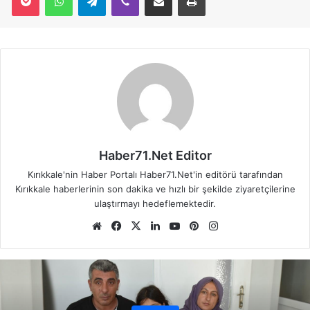
Haber71.Net Editor
Kırıkkale'nin Haber Portalı Haber71.Net'in editörü tarafından
Kırıkkale haberlerinin son dakika ve hızlı bir şekilde ziyaretçilerine
ulaştırmayı hedeflemektedir.
We
Fa
X
Lin
Yo
Pin
Ins
b
ce
ke
uT
ter
tag
sit
bo
dIn
ub
est
ra
esi
ok
e
m