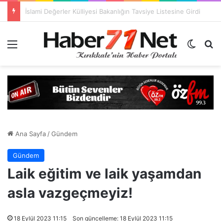
Yahşihan’da Korkutan Çökme! Bayraktepe Alarm Veriyor (Video-Haber)
Menü
Dış gö
H
Ana Sayfa
/
Gündem
Gündem
Laik eğitim ve laik yaşamdan
asla vazgeçmeyiz!
18 Eylül 2023 11:15
Son güncelleme: 18 Eylül 2023 11:15