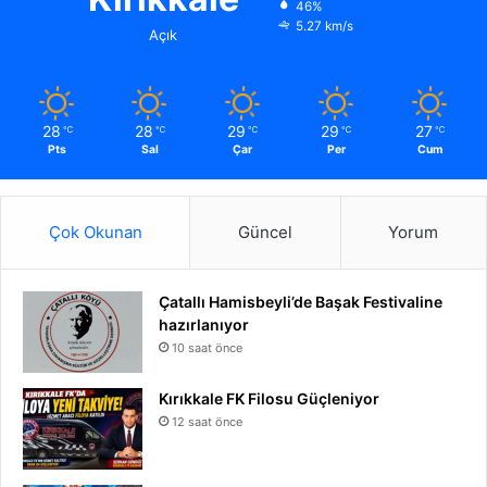
46%
5.27 km/s
Açık
28
28
29
29
27
℃
℃
℃
℃
℃
Pts
Sal
Çar
Per
Cum
Çok Okunan
Güncel
Yorum
Çatallı Hamisbeyli’de Başak Festivaline
hazırlanıyor
10 saat önce
Kırıkkale FK Filosu Güçleniyor
12 saat önce