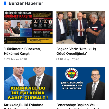
Benzer Haberler
i
0
B
Ö
u
ğ
g
r
ü
e
n
n
B
c
a
i
ş
y
“Hükümetin Bürokratı,
Başkan Varlı: “Nitelikli İş
l
e
Hükümet Karşıtı!
Gücü Önceliğimiz”
ı
B
22 Nisan 2026
16 Nisan 2026
y
u
o
r
r
s
Kırıkkale,Bu İki Evladına
Fenerbahçe Başkan Vekili