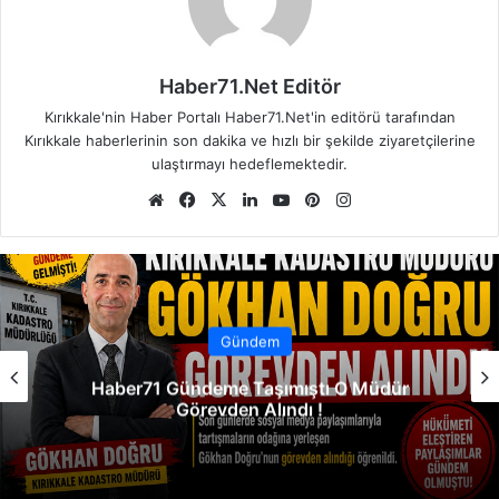
Haber71.Net Editör
Kırıkkale'nin Haber Portalı Haber71.Net'in editörü tarafından
Kırıkkale haberlerinin son dakika ve hızlı bir şekilde ziyaretçilerine
ulaştırmayı hedeflemektedir.
We
Fa
X
Lin
Yo
Pin
Ins
b
ce
ke
uT
ter
tag
sit
bo
dIn
ub
est
ra
esi
ok
e
m
Gündem
Haber71 Gündeme Taşımıştı O Müdür
Görevden Alındı !