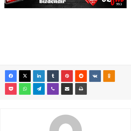
Facebook
X
LinkedIn
Tumblr
Pinterest
Reddit
VKontakte
Odnoklassniki
Pocket
WhatsApp
Telegram
Viber
E-Posta İle Paylaş
Yazdır