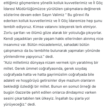
ettiğimiz göçmenlere yönelik kolluk kuvvetlerimiz ve İl Göç
İdaresi Müdürlüğümüzce yürütülen çalışmalara değinerek
sözlerine devam eden Sayın Valimiz “ Bu görevi ifa
ederken kolluk kuvvetlerimiz ve İl Göç İdaremize hep şunu
tembih ediyoruz. Kimse vatanını isteyerek terk etmiyor.
Zorlu şartları ve ölümü göze alarak bir yolculuğa çıkıyorlar.
Kendi yaşadıkları yerde yaşam hakkı ellerinden alınmış nice
insanımız var. Bütün mücadelemizi, sahadaki bütün
çalışmamızı da bu tembihte bulunarak yapmaları yönünde
yönlendirme yapıyoruz.” dedi.
“Aziz milletimiz dünyaya nizam vermek için yaratılmış bir
millet. Gerek ümmet coğrafyasında, gerek soydaş
coğrafyada hatta ve hatta gayrimüslim coğrafyada bile
adaleti ve hoşgörüyü getirsinler diye mazlum olanların
beklediği özlediği bir millet. Bunun en somut örneği de
bugün Gazze’de şehit edilen onlarca dindaşımız varken
sesini çıkartabilen tek ülkeyiz. İnşallah bu şiarla yol
yürüyeceğiz.” dedi.