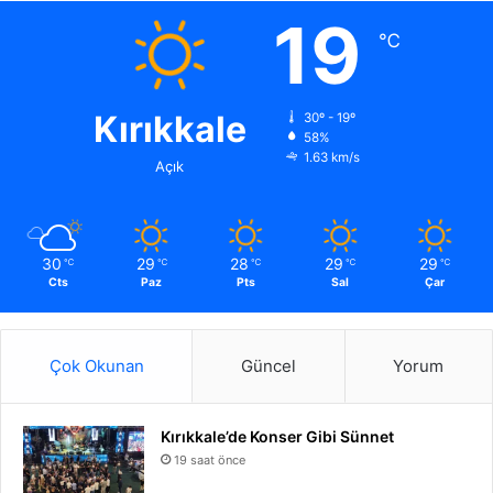
19
℃
Kırıkkale
30º - 19º
58%
1.63 km/s
Açık
30
29
28
29
29
℃
℃
℃
℃
℃
Cts
Paz
Pts
Sal
Çar
Çok Okunan
Güncel
Yorum
Kırıkkale’de Konser Gibi Sünnet
19 saat önce