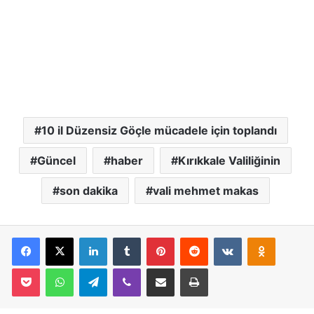
10 il Düzensiz Göçle mücadele için toplandı
Güncel
haber
Kırıkkale Valiliğinin
son dakika
vali mehmet makas
Facebook
X
LinkedIn
Tumblr
Pinterest
Reddit
VKontakte
Odnoklassniki
Pocket
WhatsApp
Telegram
Viber
E-Posta İle Paylaş
Yazdır