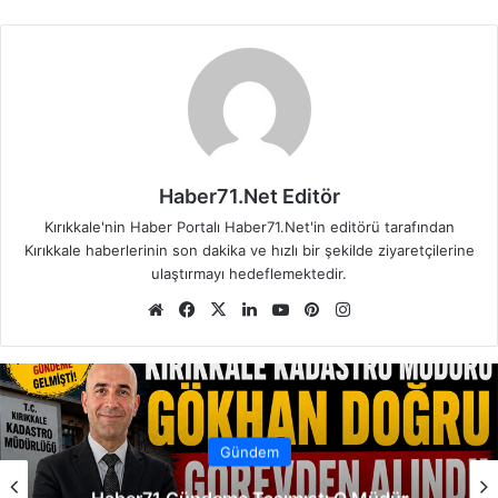
Haber71.Net Editör
Kırıkkale'nin Haber Portalı Haber71.Net'in editörü tarafından
Kırıkkale haberlerinin son dakika ve hızlı bir şekilde ziyaretçilerine
ulaştırmayı hedeflemektedir.
We
Fa
X
Lin
Yo
Pin
Ins
b
ce
ke
uT
ter
tag
sit
bo
dIn
ub
est
ra
esi
ok
e
m
Gündem