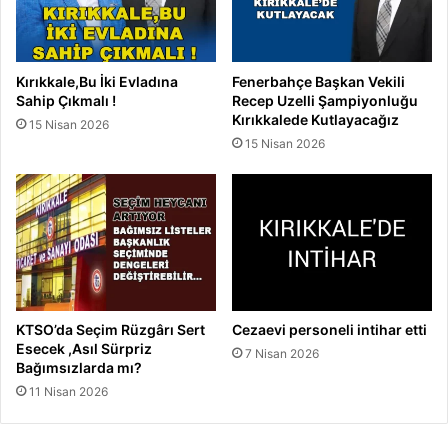
i
r
e
ğ
Kırıkkale,Bu İki Evladına
Fenerbahçe Başkan Vekili
e
Sahip Çıkmalı !
Recep Uzelli Şampiyonluğu
ç
Kırıkkalede Kutlayacağız
15 Nisan 2026
a
15 Nisan 2026
r
p
t
ı
2
y
a
r
a
KTSO’da Seçim Rüzgârı Sert
Cezaevi personeli intihar etti
l
Esecek ,Asıl Sürpriz
7 Nisan 2026
ı
Bağımsızlarda mı?
11 Nisan 2026