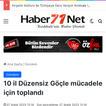
Kırşehir Kültürü İle Türkiyeye Ders Veriyor Kırıkkale İse Hala Seyrediyor !!!
Menü
Dış gö
H
Ana Sayfa
/
Gündem
Gündem
10 il Düzensiz Göçle mücadele
için toplandı
07 Aralık 2023 12:16
Son güncelleme: 07 Aralık 2023 12:16