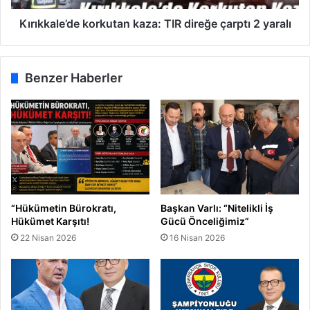
l
e
i
’
Kırıkkale’de korkutan kaza: TIR direğe çarptı 2 yaralı
s
d
g
e
ö
k
Benzer Haberler
z
o
a
r
ç
k
t
u
ı
t
r
a
m
n
ı
k
y
a
“Hükümetin Bürokratı,
Başkan Varlı: “Nitelikli İş
o
z
Hükümet Karşıtı!
Gücü Önceliğimiz”
r
a
22 Nisan 2026
16 Nisan 2026
:
T
I
R
d