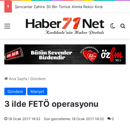
Görevlendirme Dönemi Bitiyor! Sağlık Personeli Asıl Görev Yerlerine Dönüyor
Menü
Dış gö
H
Ana Sayfa
/
Gündem
Gündem
Manşet
3 ilde FETÖ operasyonu
18 Ocak 2017 16:32
Son güncelleme: 18 Ocak 2017 16:32
0