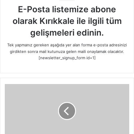
E-Posta listemize abone
olarak Kırıkkale ile ilgili tüm
gelişmeleri edinin.
Tek yapmanız gereken aşağıda yer alan forma e-posta adresinizi
girdikten sonra mail kutunuza gelen maili onaylamak olacaktır.
[newsletter_signup_form id=1]
O
p
e
r
a
s
y
o