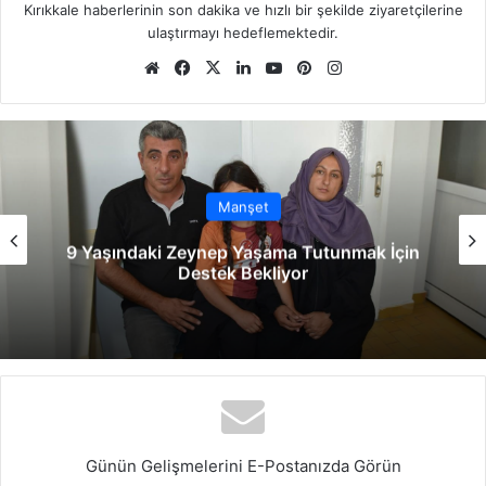
Kırıkkale haberlerinin son dakika ve hızlı bir şekilde ziyaretçilerine
ulaştırmayı hedeflemektedir.
We
Fa
X
Lin
Yo
Pin
Ins
b
ce
ke
uT
ter
tag
sit
bo
dIn
ub
est
ra
esi
ok
e
m
Manşet
9 Yaşındaki Zeynep Yaşama Tutunmak İçin
Destek Bekliyor
Günün Gelişmelerini E-Postanızda Görün