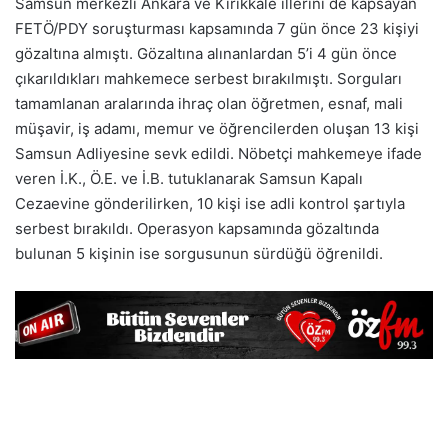
Samsun merkezli Ankara ve Kırıkkale illerini de kapsayan
FETÖ/PDY soruşturması kapsamında 7 gün önce 23 kişiyi
gözaltına almıştı. Gözaltına alınanlardan 5’i 4 gün önce
çıkarıldıkları mahkemece serbest bırakılmıştı. Sorguları
tamamlanan aralarında ihraç olan öğretmen, esnaf, mali
müşavir, iş adamı, memur ve öğrencilerden oluşan 13 kişi
Samsun Adliyesine sevk edildi. Nöbetçi mahkemeye ifade
veren İ.K., Ö.E. ve İ.B. tutuklanarak Samsun Kapalı
Cezaevine gönderilirken, 10 kişi ise adli kontrol şartıyla
serbest bırakıldı. Operasyon kapsamında gözaltında
bulunan 5 kişinin ise sorgusunun sürdüğü öğrenildi.