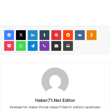
Facebook
X
LinkedIn
Tumblr
Pinterest
Reddit
VKontakte
Odnoklassniki
Pocket
WhatsApp
Telegram
Viber
E-Posta İle Paylaş
Yazdır
Haber71.Net Editor
Kırıkkale'nin Haber Portalı Haber71.Net'in editörü tarafından