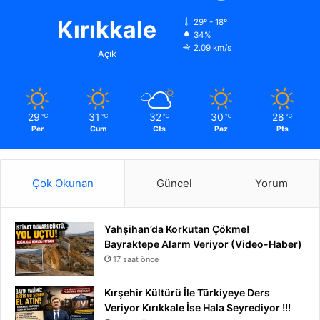
Kırıkkale
29º - 18º
34%
2.09 km/s
Açık
29
31
32
30
28
℃
℃
℃
℃
℃
Per
Cum
Cts
Paz
Pts
Çok Okunan
Güncel
Yorum
Yahşihan’da Korkutan Çökme!
Bayraktepe Alarm Veriyor (Video-Haber)
17 saat önce
Kırşehir Kültürü İle Türkiyeye Ders
Veriyor Kırıkkale İse Hala Seyrediyor !!!