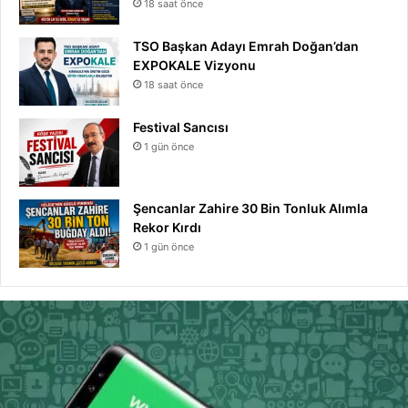
18 saat önce
TSO Başkan Adayı Emrah Doğan’dan
EXPOKALE Vizyonu
18 saat önce
Festival Sancısı
1 gün önce
Şencanlar Zahire 30 Bin Tonluk Alımla
Rekor Kırdı
1 gün önce