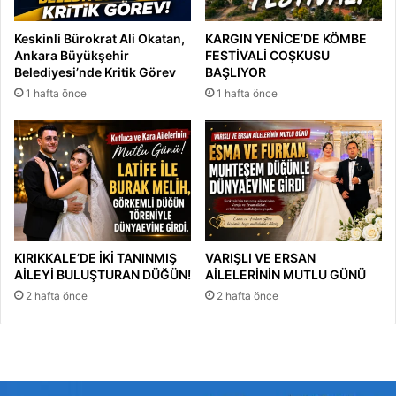
Keskinli Bürokrat Ali Okatan,
KARGIN YENİCE’DE KÖMBE
Ankara Büyükşehir
FESTİVALİ COŞKUSU
Belediyesi’nde Kritik Görev
BAŞLIYOR
1 hafta önce
1 hafta önce
KIRIKKALE’DE İKİ TANINMIŞ
VARIŞLI VE ERSAN
AİLEYİ BULUŞTURAN DÜĞÜN!
AİLELERİNİN MUTLU GÜNÜ
2 hafta önce
2 hafta önce