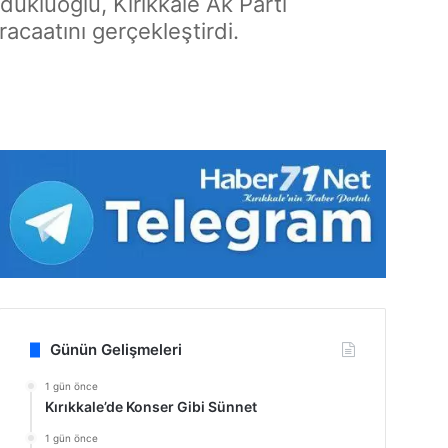
ukluoğlu, Kırıkkale Ak Parti
racaatını gerçekleştirdi.
Günün Gelişmeleri
1 gün önce
Kırıkkale’de Konser Gibi Sünnet
1 gün önce