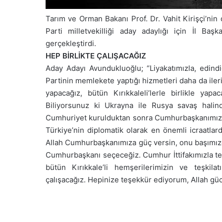
Tarım ve Orman Bakanı Prof. Dr. Vahit Kirişçi’n
Parti milletvekilliği aday adaylığı için İl Baş
gerçekleştirdi.
HEP BİRLİKTE ÇALIŞACAĞIZ
Aday Adayı Avundukluoğlu; “Liyakatımızla, edind
Partinin memlekete yaptığı hizmetleri daha da ileri
yapacağız, bütün Kırıkkaleli’lerle birlikle yap
Biliyorsunuz ki Ukrayna ile Rusya savaş hali
Cumhuriyet kurulduktan sonra Cumhurbaşkanımızın l
Türkiye’nin diplomatik olarak en önemli icraatlard
Allah Cumhurbaşkanımıza güç versin, onu başımızda
Cumhurbaşkanı seçeceğiz. Cumhur İttifakımızla tek
bütün Kırıkkale’li hemşerilerimizin ve teşkila
çalışacağız. Hepinize teşekkür ediyorum, Allah güc