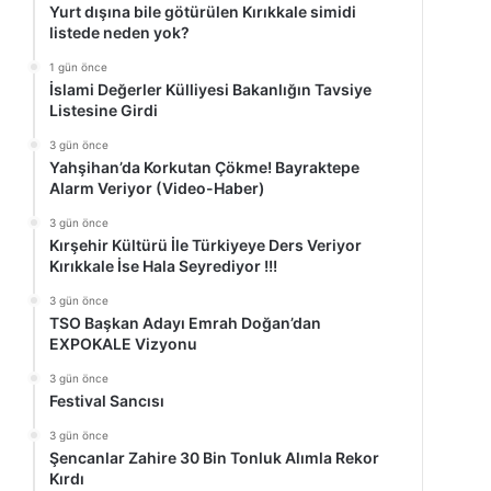
Yurt dışına bile götürülen Kırıkkale simidi
listede neden yok?
1 gün önce
İslami Değerler Külliyesi Bakanlığın Tavsiye
Listesine Girdi
3 gün önce
Yahşihan’da Korkutan Çökme! Bayraktepe
Alarm Veriyor (Video-Haber)
3 gün önce
Kırşehir Kültürü İle Türkiyeye Ders Veriyor
Kırıkkale İse Hala Seyrediyor !!!
3 gün önce
TSO Başkan Adayı Emrah Doğan’dan
EXPOKALE Vizyonu
3 gün önce
Festival Sancısı
3 gün önce
Şencanlar Zahire 30 Bin Tonluk Alımla Rekor
Kırdı