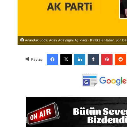
Avundukluoğlu Aday Adaylığını Açıkladı - Kırıkkale Haber, Son Dak
Facebook
X
LinkedIn
Tumblr
Pinterest
Red
Paylaş