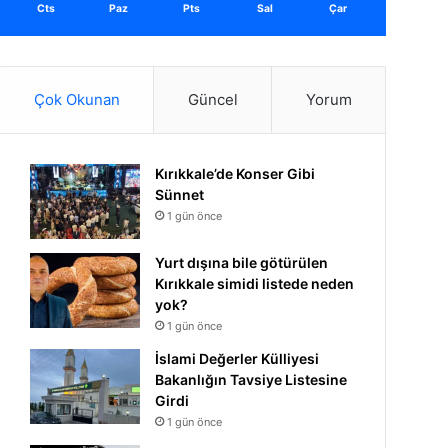
Cts
Paz
Pts
Sal
Çar
Çok Okunan
Güncel
Yorum
Kırıkkale’de Konser Gibi
Sünnet
1 gün önce
Yurt dışına bile götürülen
Kırıkkale simidi listede neden
yok?
1 gün önce
İslami Değerler Külliyesi
Bakanlığın Tavsiye Listesine
Girdi
1 gün önce