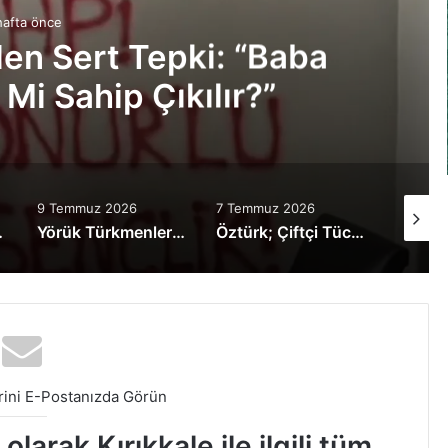
hafta önce
en Sert Tepki: “Baba
Mi Sahip Çıkılır?”
9 Temmuz 2026
7 Temmuz 2026
2 Temm
leri fethediyor!
Yörük Türkmenlerden MHP’ye Hayırlı Olsun Ziyareti
Öztürk; Çiftçi Tüccara Teslim Edilmemeli
ini E-Postanızda Görün
larak Kırıkkale ile ilgili tüm