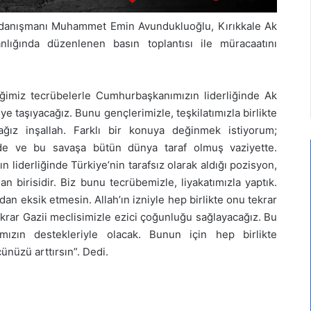
in danışmanı Muhammet Emin Avundukluoğlu, Kırıkkale Ak
kanlığında düzenlenen basın toplantısı ile müracaatını
iğimiz tecrübelerle Cumhurbaşkanımızın liderliğinde Ak
ye taşıyacağız. Bunu gençlerimizle, teşkilatımızla birlikte
acağız inşallah. Farklı bir konuya değinmek istiyorum;
nde ve bu savaşa bütün dünya taraf olmuş vaziyette.
iderliğinde Türkiye’nin tarafsız olarak aldığı pozisyon,
an birisidir. Biz bunu tecrübemizle, liyakatımızla yaptık.
n eksik etmesin. Allah’ın izniyle hep birlikte onu tekrar
rar Gazii meclisimizle ezici çoğunluğu sağlayacağız. Bu
tımızın destekleriyle olacak. Bunun için hep birlikte
ünüzü arttırsın”. Dedi.