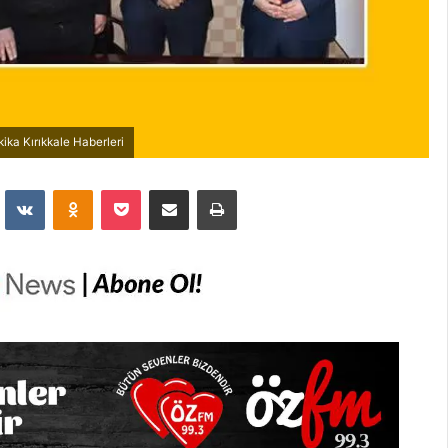
ika Kırıkkale Haberleri
dit
VKontakte
Odnoklassniki
Pocket
E-Posta İle Paylaş
Yazdır