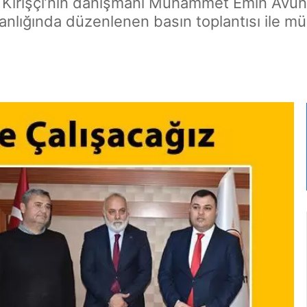
t Kirişçi’nin danışmanı Muhammet Emin Avund
aşkanlığında düzenlenen basın toplantısı ile mü