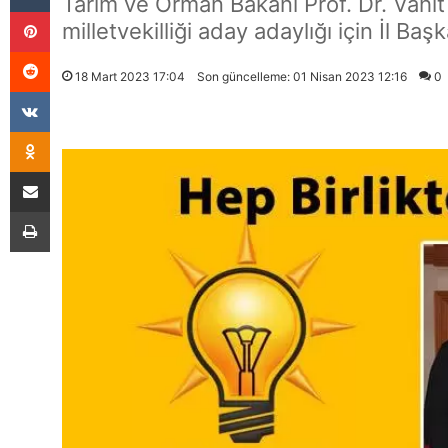
Tarım ve Orman Bakanı Prof. Dr. Vahi
Pinterest
milletvekilliği aday adaylığı için İl B
Reddit
18 Mart 2023 17:04
Son güncelleme: 01 Nisan 2023 12:16
0
VKontakte
Odnoklassniki
E-Posta İle Paylaş
Yazdır