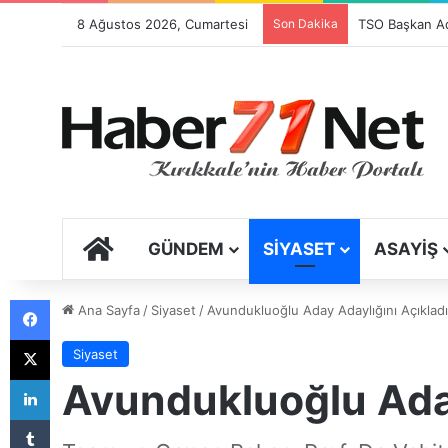
8 Ağustos 2026, Cumartesi
Son Dakika
Festival Sancıs
ANA SAYFA
GÜNDEM
SIYASET
ASAYIŞ
Facebook
Ana Sayfa
/
Siyaset
/
Avundukluoğlu Aday Adaylığını Açıkladı
X
Siyaset
LinkedIn
Avundukluoğlu Aday
Tumblr