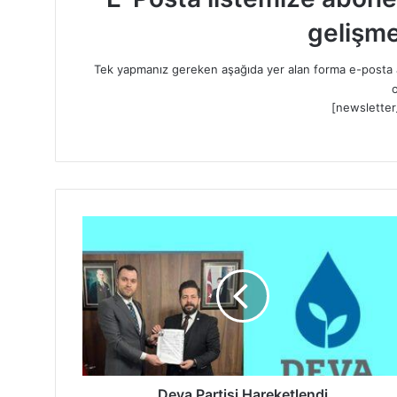
gelişme
Tek yapmanız gereken aşağıda yer alan forma e-posta a
o
[newsletter
D
e
v
a
P
a
r
t
i
s
Deva Partisi Hareketlendi