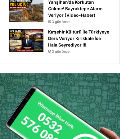
Yahşihan’da Korkutan
Çökme! Bayraktepe Alarm
Veriyor (Video-Haber)
3 gün önce
Kırşehir Kültürü İle Türkiyeye
Ders Veriyor Kırıkkale İse
Hala Seyrediyor !!!
3 gün önce
Siyaset