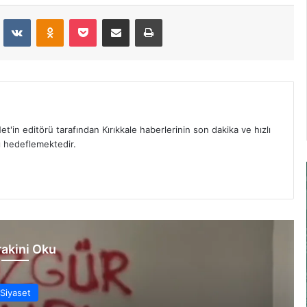
dit
VKontakte
Odnoklassniki
Pocket
E-Posta İle Paylaş
Yazdır
et'in editörü tarafından Kırıkkale haberlerinin son dakika ve hızlı
yı hedeflemektedir.
akini Oku
Siyaset