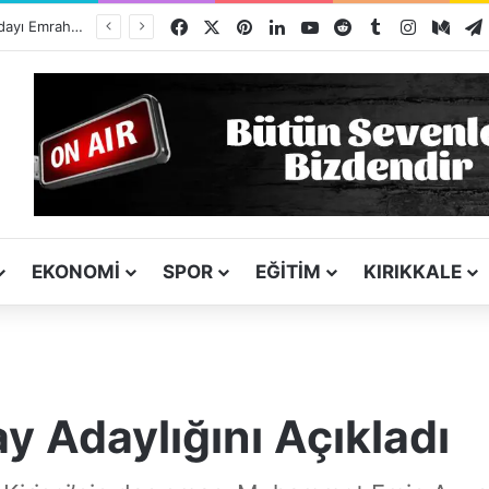
Facebook
X
Pinterest
LinkedIn
YouTube
Reddit
Tumblr
Instagra
Med
ı
EKONOMI
SPOR
EĞITIM
KIRIKKALE
 Adaylığını Açıkladı