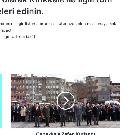
leri edinin.
dresinizi girdikten sonra mail kutunuza gelen maili onaylamak
lacaktır.
_signup_form id=1]
Ç
a
n
a
k
k
a
l
e
Z
Çanakkale Zaferi Kutlandı