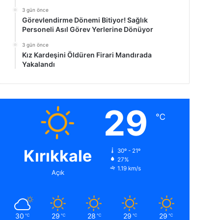
3 gün önce
Görevlendirme Dönemi Bitiyor! Sağlık
Personeli Asıl Görev Yerlerine Dönüyor
3 gün önce
Kız Kardeşini Öldüren Firari Mandırada
Yakalandı
29
℃
Kırıkkale
30º - 21º
27%
1.19 km/s
Açık
30
29
28
29
29
℃
℃
℃
℃
℃