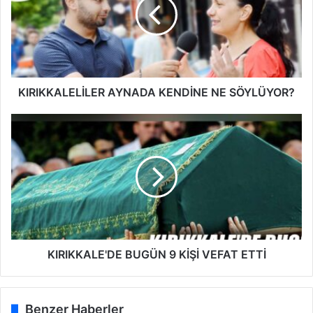
I
K
K
A
L
E
L
KIRIKKALELİLER AYNADA KENDİNE NE SÖYLÜYOR?
İ
L
K
E
I
R
R
A
I
Y
K
N
K
A
A
D
L
A
E
K
'
KIRIKKALE'DE BUGÜN 9 KİŞİ VEFAT ETTİ
E
D
N
E
D
B
Benzer Haberler
İ
U