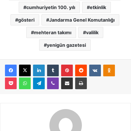
cumhuriyetin 100. yılı
etkinlik
gösteri
Jandarma Genel Komutanlığı
mehteran takımı
valilik
yenigün gazetesi
Facebook
X
LinkedIn
Tumblr
Pinterest
Reddit
VKontakte
Odnoklassniki
Pocket
WhatsApp
Telegram
Viber
E-Posta İle Paylaş
Yazdır