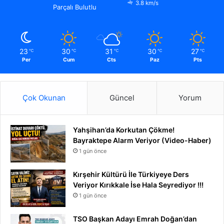
3.8 km/s
Parçalı Bulutlu
23
30
31
30
27
℃
℃
℃
℃
℃
Per
Cum
Cts
Paz
Pts
Çok Okunan
Güncel
Yorum
Yahşihan’da Korkutan Çökme!
Bayraktepe Alarm Veriyor (Video-Haber)
1 gün önce
Kırşehir Kültürü İle Türkiyeye Ders
Veriyor Kırıkkale İse Hala Seyrediyor !!!
1 gün önce
TSO Başkan Adayı Emrah Doğan’dan