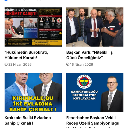
N
G
E
Ü
N
N
E
9
S
K
Ö
İ
Y
Ş
L
İ
“Hükümetin Bürokratı,
Başkan Varlı: “Nitelikli İş
Ü
V
Hükümet Karşıtı!
Gücü Önceliğimiz”
Y
E
22 Nisan 2026
16 Nisan 2026
O
F
R
A
?
T
E
T
T
İ
Kırıkkale,Bu İki Evladına
Fenerbahçe Başkan Vekili
Sahip Çıkmalı !
Recep Uzelli Şampiyonluğu