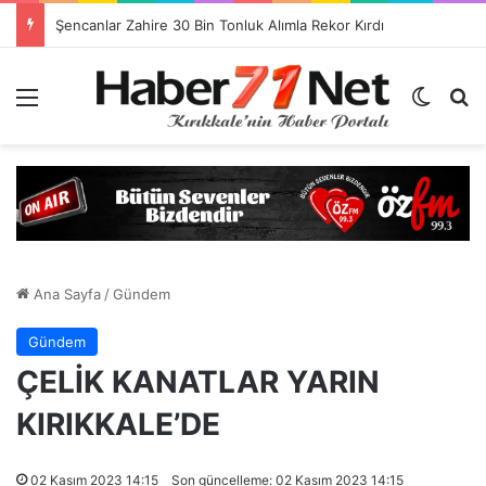
Görevlendirme Dönemi Bitiyor! Sağlık Personeli Asıl Görev Yerlerine Dönüyor
Menü
Dış gö
H
Ana Sayfa
/
Gündem
Gündem
ÇELİK KANATLAR YARIN
KIRIKKALE’DE
02 Kasım 2023 14:15
Son güncelleme: 02 Kasım 2023 14:15