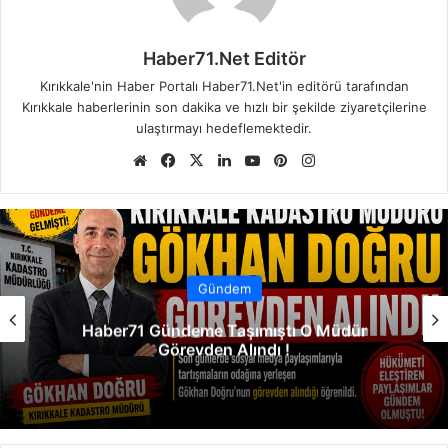
Haber71.Net Editör
Kırıkkale'nin Haber Portalı Haber71.Net'in editörü tarafından
Kırıkkale haberlerinin son dakika ve hızlı bir şekilde ziyaretçilerine
ulaştırmayı hedeflemektedir.
We
Fa
X
Lin
Yo
Pin
Ins
b
ce
ke
uT
ter
tag
sit
bo
dIn
ub
est
ra
esi
ok
e
m
Gündem
Haber71 Gündeme Taşımıştı O Müdür
Görevden Alındı !