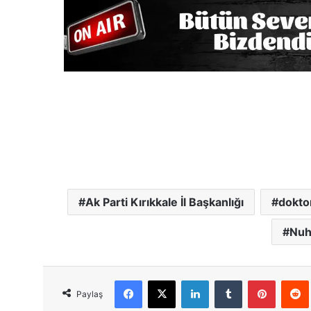
Ak Parti Kırıkkale İl Başkanlığı
dokto
Nuh
Facebook
X
LinkedIn
Tumblr
Pinterest
Red
Paylaş