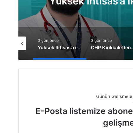
Yüksek İhtisas’a i
nce
3 gün önce
3 gün önce
Genel Müdür Keleş, Bakan Çiftçi’yi ziyaret etti
Yüksek İhtisas’a iki yeni doktor atandı!
CHP Kırıkkale’den Sert Çıkış: “Bu Bir
Günün Gelişmeler
E-Posta listemize abone o
gelişme