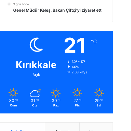
3 gün önce
Genel Müdür Keleş, Bakan Çiftçi’yi ziyaret etti
21
℃
Kırıkkale
30º - 17º
46%
2.68 km/s
Açık
30
31
30
27
29
℃
℃
℃
℃
℃
Cum
Cts
Paz
Pts
Sal