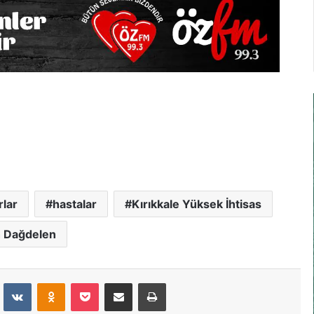
rlar
hastalar
Kırıkkale Yüksek İhtisas
 Dağdelen
dit
VKontakte
Odnoklassniki
Pocket
E-Posta İle Paylaş
Yazdır