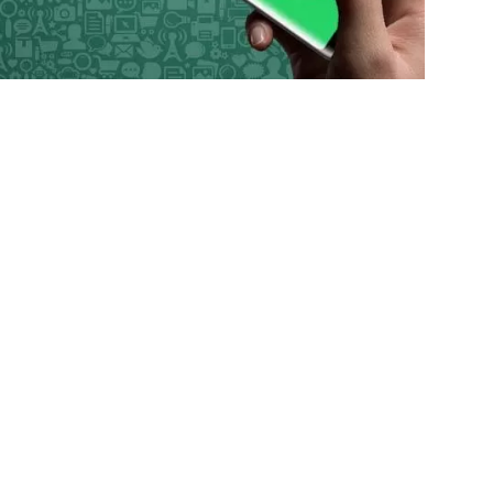
Siyaset
3 gün önce
CHP Kırıkkale’den Sert