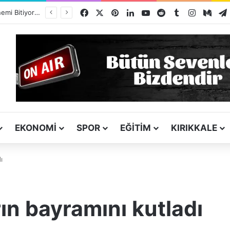
Facebook
X
Pinterest
LinkedIn
YouTube
Reddit
Tumblr
Instagra
Med
Kız Kardeşini Öldüren Firari Mandırada Yakalandı
EKONOMI
SPOR
EĞITIM
KIRIKKALE
ı
ın bayramını kutladı