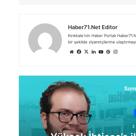
Haber71.Net Editor
Kırıkkale'nin Haber Portalı Haber71.N
bir şekilde ziyaretçilerine ulaştırma
We
Fa
X
Lin
Yo
Pin
Ins
b
ce
ke
uT
ter
tag
sit
bo
dIn
ub
est
ra
esi
ok
e
m
Sonr
3