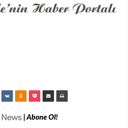
dit
VKontakte
Odnoklassniki
Pocket
E-Posta İle Paylaş
Yazdır