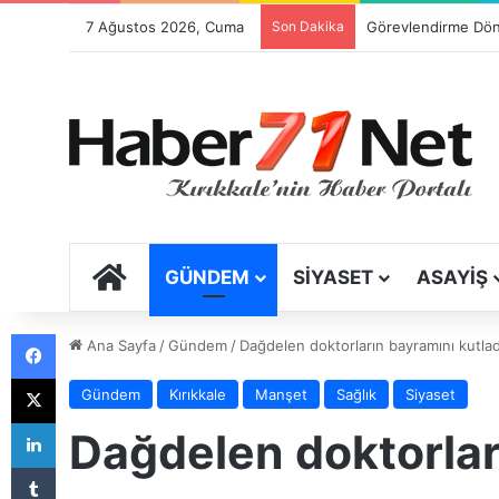
7 Ağustos 2026, Cuma
Son Dakika
ANA SAYFA
GÜNDEM
SIYASET
ASAYIŞ
Facebook
Ana Sayfa
/
Gündem
/
Dağdelen doktorların bayramını kutlad
X
Gündem
Kırıkkale
Manşet
Sağlık
Siyaset
LinkedIn
Dağdelen doktorlar
Tumblr