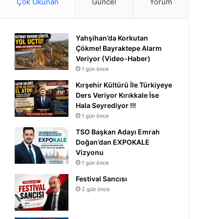
Çok Okunan
Güncel
Yorum
Yahşihan’da Korkutan
Çökme! Bayraktepe Alarm
Veriyor (Video-Haber)
1 gün önce
Kırşehir Kültürü İle Türkiyeye
Ders Veriyor Kırıkkale İse
Hala Seyrediyor !!!
1 gün önce
TSO Başkan Adayı Emrah
Doğan’dan EXPOKALE
Vizyonu
1 gün önce
Festival Sancısı
2 gün önce