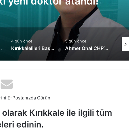
ki yeni doktor atandı!
4 gün önce
5 gün önce
6 gün ö
 Eksilme Değil, Arınma Sürecidir”
Kırıkkalelileri Başka İllere İmrendirmeyin
Ahmet Önal CHP’den istifa etti, Yeni Parti’ye geçiş yaptı!
ini E-Postanızda Görün
larak Kırıkkale ile ilgili tüm
leri edinin.