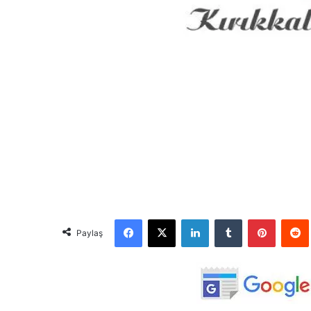
Facebook
X
LinkedIn
Tumblr
Pinterest
Red
Paylaş