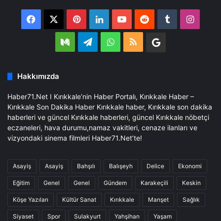
Facebook
X
Pinterest
LinkedIn
YouTube
Reddit
Tumblr
Insta
Medium
Telegram
WhatsApp
RSS
Google
Business
Hakkımızda
Haber71.Net I Kırıkkale’nin Haber Portalı, Kırıkkale Haber –
Kırıkkale Son Dakika Haber Kırıkkale haber, Kırıkkale son dakika
haberleri ve güncel Kırıkkale haberleri, güncel Kırıkkale nöbetçi
eczaneleri, hava durumu,namaz vakitleri, cenaze ilanları ve
vizyondaki sinema filmleri Haber71.Net’te!
Asayiş
Asayiş
Bahşılı
Balışeyh
Delice
Ekonomi
Eğitim
Genel
Genel
Gündem
Karakeçili
Keskin
Köşe Yazıları
Kültür Sanat
Kırıkkale
Manşet
Sağlık
Siyaset
Spor
Sulakyurt
Yahşihan
Yaşam