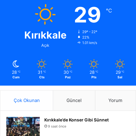
29
℃
Kırıkkale
29º - 22º
22%
1.01 km/s
Açık
28
31
30
28
29
℃
℃
℃
℃
℃
Cum
Cts
Paz
Pts
Sal
Çok Okunan
Güncel
Yorum
Kırıkkale’de Konser Gibi Sünnet
9 saat önce