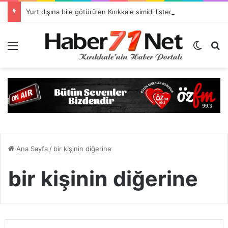
Yurt dışına bile götürülen Kırıkkale simidi listede neden yok?
Menü
Dış gö
H
Ana Sayfa
/
bir kişinin diğerine
bir kişinin diğerine