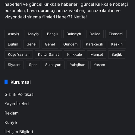
haberleri ve güncel Kırıkkale haberleri, güncel Kırıkkale nöbetçi
eczaneleri, hava durumu,namaz vakitleri, cenaze ilanları ve
vizyondaki sinema filmleri Haber71.Net’te!
Asayiş
Asayiş
Bahşılı
Balışeyh
Delice
Ekonomi
Eğitim
Genel
Genel
Gündem
Karakeçili
Keskin
Köşe Yazıları
Kültür Sanat
Kırıkkale
Manşet
Sağlık
Siyaset
Spor
Sulakyurt
Yahşihan
Yaşam
Kurumsal
Gizlilik Politikası
Yayın İlkeleri
Reklam
Künye
İletişim Bilgileri