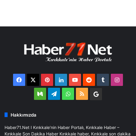
Facebook
X
Pinterest
LinkedIn
YouTube
Reddit
Tumblr
Insta
Medium
Telegram
WhatsApp
RSS
Google
Business
Hakkımızda
Haber71.Net I Kırıkkale’nin Haber Portalı, Kırıkkale Haber –
Kırıkkale Son Dakika Haber Kırıkkale haber, Kırıkkale son dakika