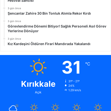
Festival Sancısı
3 gün önce
Şencanlar Zahire 30 Bin Tonluk Alımla Rekor Kırdı
3 gün önce
Görevlendirme Dönemi Bitiyor! Sağlık Personeli Asıl Görev
Yerlerine Dönüyor
3 gün önce
Kız Kardeşini Öldüren Firari Mandırada Yakalandı
31
℃
Kırıkkale
31º - 21º
24%
1.29 km/s
Açık