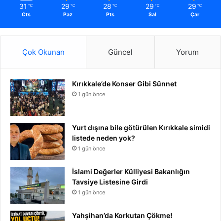
31
29
28
29
29
℃
℃
℃
℃
℃
Cts
Paz
Pts
Sal
Çar
Çok Okunan
Güncel
Yorum
Kırıkkale’de Konser Gibi Sünnet
1 gün önce
Yurt dışına bile götürülen Kırıkkale simidi
listede neden yok?
1 gün önce
İslami Değerler Külliyesi Bakanlığın
Tavsiye Listesine Girdi
1 gün önce
Yahşihan’da Korkutan Çökme!