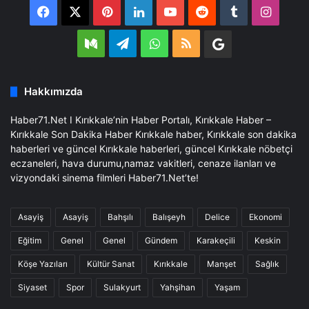
Facebook
X
Pinterest
LinkedIn
YouTube
Reddit
Tumblr
Insta
Medium
Telegram
WhatsApp
RSS
Google
Business
Hakkımızda
Haber71.Net I Kırıkkale’nin Haber Portalı, Kırıkkale Haber –
Kırıkkale Son Dakika Haber Kırıkkale haber, Kırıkkale son dakika
haberleri ve güncel Kırıkkale haberleri, güncel Kırıkkale nöbetçi
eczaneleri, hava durumu,namaz vakitleri, cenaze ilanları ve
vizyondaki sinema filmleri Haber71.Net’te!
Asayiş
Asayiş
Bahşılı
Balışeyh
Delice
Ekonomi
Eğitim
Genel
Genel
Gündem
Karakeçili
Keskin
Köşe Yazıları
Kültür Sanat
Kırıkkale
Manşet
Sağlık
Siyaset
Spor
Sulakyurt
Yahşihan
Yaşam