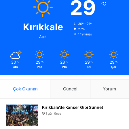
29
℃
Kırıkkale
30º - 21º
27%
1.19 km/s
Açık
30
29
28
29
29
℃
℃
℃
℃
℃
Cts
Paz
Pts
Sal
Çar
Çok Okunan
Güncel
Yorum
Kırıkkale’de Konser Gibi Sünnet
1 gün önce