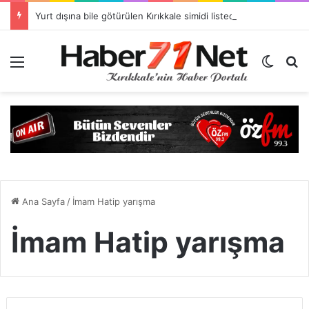
Yurt dışına bile götürülen Kırıkkale simidi listede neden yok?
Menü
Dış gö
H
Ana Sayfa
/
İmam Hatip yarışma
İmam Hatip yarışma