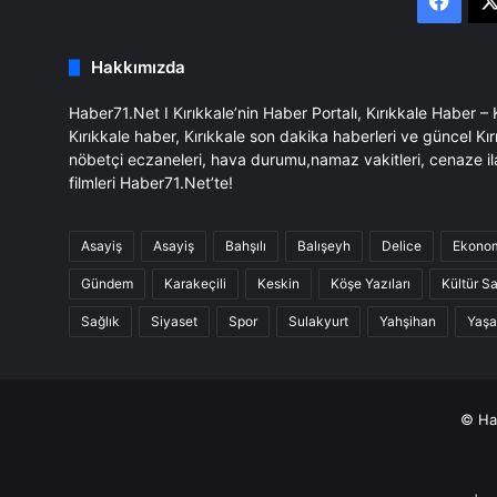
Face
Hakkımızda
Haber71.Net I Kırıkkale’nin Haber Portalı, Kırıkkale Haber –
Kırıkkale haber, Kırıkkale son dakika haberleri ve güncel Kır
nöbetçi eczaneleri, hava durumu,namaz vakitleri, cenaze il
filmleri Haber71.Net’te!
Asayiş
Asayiş
Bahşılı
Balışeyh
Delice
Ekono
Gündem
Karakeçili
Keskin
Köşe Yazıları
Kültür S
Sağlık
Siyaset
Spor
Sulakyurt
Yahşihan
Yaş
© Hab