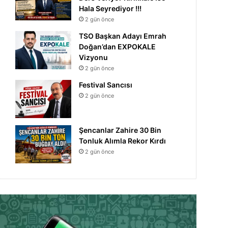
Hala Seyrediyor !!!
2 gün önce
TSO Başkan Adayı Emrah
Doğan’dan EXPOKALE
Vizyonu
2 gün önce
Festival Sancısı
2 gün önce
Şencanlar Zahire 30 Bin
Tonluk Alımla Rekor Kırdı
2 gün önce