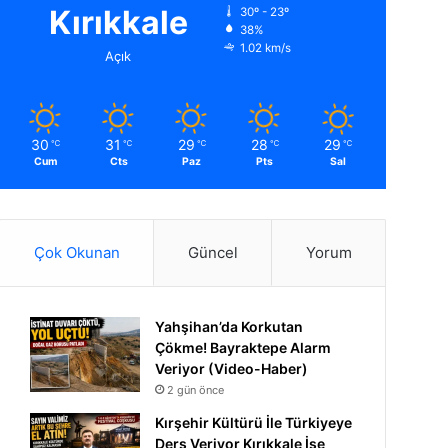
Kırıkkale
30º - 23º
38%
1.02 km/s
Açık
30
31
29
28
29
℃
℃
℃
℃
℃
Cum
Cts
Paz
Pts
Sal
Çok Okunan
Güncel
Yorum
Yahşihan’da Korkutan
Çökme! Bayraktepe Alarm
Veriyor (Video-Haber)
2 gün önce
Kırşehir Kültürü İle Türkiyeye
Ders Veriyor Kırıkkale İse