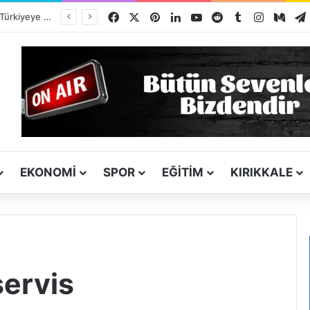
Facebook
X
Pinterest
LinkedIn
YouTube
Reddit
Tumblr
Instagra
Med
Kırşehir Kültürü İle Türkiyeye Ders Veriyor Kırıkkale İse Hala Seyrediyor !!!
EKONOMI
SPOR
EĞITIM
KIRIKKALE
servis