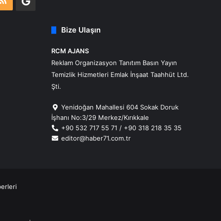
m
atsApp
RSS
Google
Business
Bize Ulaşın
RCM AJANS
Reklam Organizasyon Tanıtım Basın Yayın
Temizlik Hizmetleri Emlak İnşaat Taahhüt Ltd.
Şti.
Yenidoğan Mahallesi 604 Sokak Doruk
İşhanı No:3/29 Merkez/Kırıkkale
+90 532 717 55 71 / +90 318 218 35 35
editor@haber71.com.tr
erleri