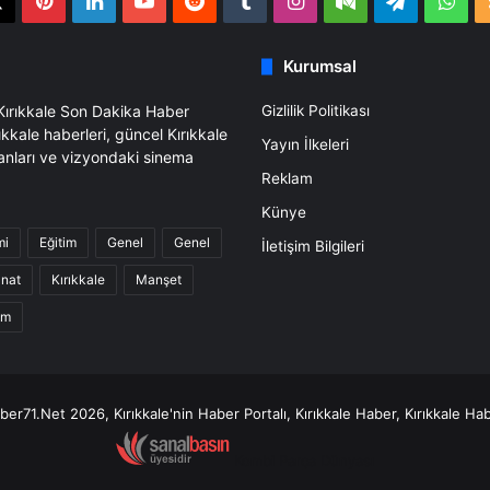
book
X
Pinterest
LinkedIn
YouTube
Reddit
Tumblr
Instagram
Medium
Telegra
Wh
Kurumsal
 Kırıkkale Son Dakika Haber
Gizlilik Politikası
ıkkale haberleri, güncel Kırıkkale
Yayın İlkeleri
anları ve vizyondaki sinema
Reklam
Künye
mi
Eğitim
Genel
Genel
İletişim Bilgileri
anat
Kırıkkale
Manşet
am
er71.Net 2026, Kırıkkale'nin Haber Portalı, Kırıkkale Haber, Kırıkkale Hab
Kombi Parça Dünyası