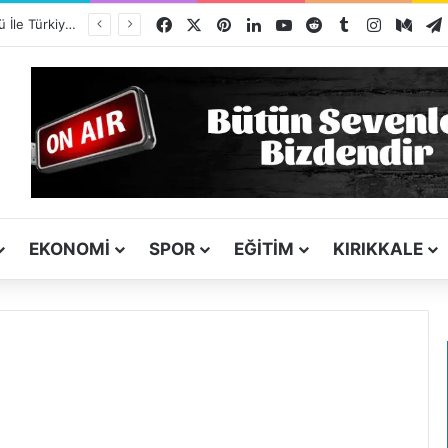
Facebook
X
Pinterest
LinkedIn
YouTube
Reddit
Tumblr
Instagra
Med
Kırşehir Kültürü İle Türkiyeye Ders Veriyor Kırıkkale İse Hala Seyrediyor !!!
EKONOMI
SPOR
EĞITIM
KIRIKKALE