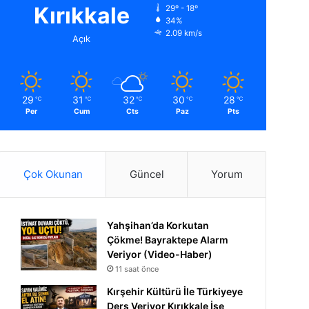
Kırıkkale
29º - 18º
34%
2.09 km/s
Açık
29
31
32
30
28
℃
℃
℃
℃
℃
Per
Cum
Cts
Paz
Pts
Çok Okunan
Güncel
Yorum
Yahşihan’da Korkutan
Çökme! Bayraktepe Alarm
Veriyor (Video-Haber)
11 saat önce
Kırşehir Kültürü İle Türkiyeye
Ders Veriyor Kırıkkale İse