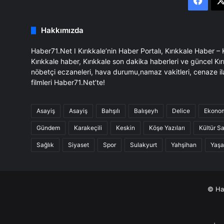
Face
Hakkımızda
Haber71.Net I Kırıkkale’nin Haber Portalı, Kırıkkale Haber –
Kırıkkale haber, Kırıkkale son dakika haberleri ve güncel Kır
nöbetçi eczaneleri, hava durumu,namaz vakitleri, cenaze il
filmleri Haber71.Net’te!
Asayiş
Asayiş
Bahşılı
Balışeyh
Delice
Ekono
Gündem
Karakeçili
Keskin
Köşe Yazıları
Kültür S
Sağlık
Siyaset
Spor
Sulakyurt
Yahşihan
Yaş
© Hab