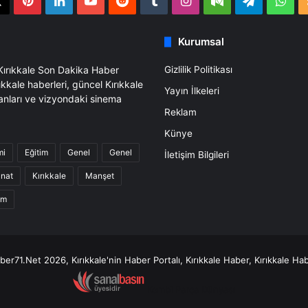
book
X
Pinterest
LinkedIn
YouTube
Reddit
Tumblr
Instagram
Medium
Telegra
Wh
Kurumsal
 Kırıkkale Son Dakika Haber
Gizlilik Politikası
ıkkale haberleri, güncel Kırıkkale
Yayın İlkeleri
anları ve vizyondaki sinema
Reklam
Künye
mi
Eğitim
Genel
Genel
İletişim Bilgileri
anat
Kırıkkale
Manşet
am
er71.Net 2026, Kırıkkale'nin Haber Portalı, Kırıkkale Haber, Kırıkkale Hab
Kombi Parça Dünyası