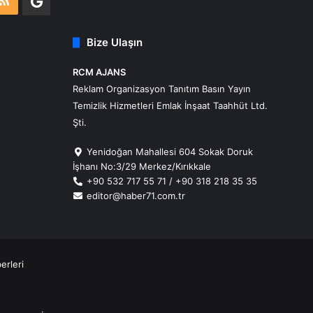
m
atsApp
RSS
Google
Business
Bize Ulaşın
RCM AJANS
Reklam Organizasyon Tanıtım Basın Yayın
Temizlik Hizmetleri Emlak İnşaat Taahhüt Ltd.
Şti.
Yenidoğan Mahallesi 604 Sokak Doruk
İşhanı No:3/29 Merkez/Kırıkkale
+90 532 717 55 71 / +90 318 218 35 35
editor@haber71.com.tr
erleri