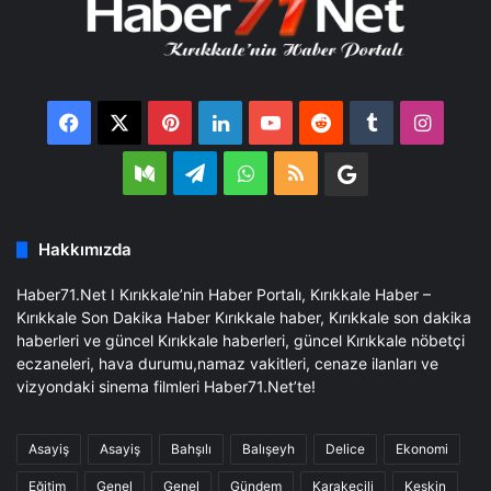
Facebook
X
Pinterest
LinkedIn
YouTube
Reddit
Tumblr
Insta
Medium
Telegram
WhatsApp
RSS
Google
Business
Hakkımızda
Haber71.Net I Kırıkkale’nin Haber Portalı, Kırıkkale Haber –
Kırıkkale Son Dakika Haber Kırıkkale haber, Kırıkkale son dakika
haberleri ve güncel Kırıkkale haberleri, güncel Kırıkkale nöbetçi
eczaneleri, hava durumu,namaz vakitleri, cenaze ilanları ve
vizyondaki sinema filmleri Haber71.Net’te!
Asayiş
Asayiş
Bahşılı
Balışeyh
Delice
Ekonomi
Eğitim
Genel
Genel
Gündem
Karakeçili
Keskin