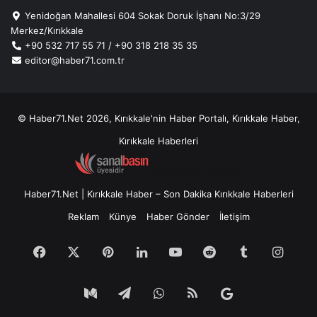
Yenidoğan Mahallesi 604 Sokak Doruk İşhanı No:3/29
Merkez/Kırıkkale
+90 532 717 55 71 / +90 318 218 35 35
editor@haber71.com.tr
© Haber71.Net 2026, Kırıkkale'nin Haber Portalı, Kırıkkale Haber,
Kırıkkale Haberleri
Kombi Parça Dünyası
Haber71.Net | Kırıkkale Haber – Son Dakika Kırıkkale Haberleri
Reklam
Künye
Haber Gönder
İletişim
Facebook
X
Pinterest
LinkedIn
YouTube
Reddit
Tumblr
Insta
Medium
Telegram
WhatsApp
RSS
Google