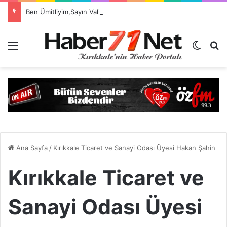
Ben Ümitliyim,Sayın Valim Sarıibrahim El Atarsa Bizde Yapabiliriz
Menü
Dış gö
H
Ana Sayfa
/
Kırıkkale Ticaret ve Sanayi Odası Üyesi Hakan Şahin
Kırıkkale Ticaret ve
Sanayi Odası Üyesi