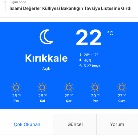
3 gün önce
İslami Değerler Külliyesi Bakanlığın Tavsiye Listesine Girdi
22
℃
Kırıkkale
28º - 17º
46%
5.27 km/s
Açık
28
28
29
29
27
℃
℃
℃
℃
℃
Pts
Sal
Çar
Per
Cum
Çok Okunan
Güncel
Yorum