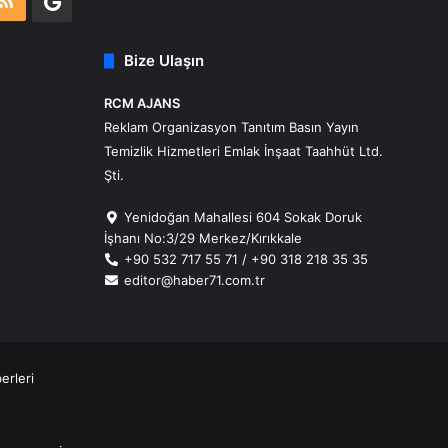
m
atsApp
RSS
Google
Business
Bize Ulaşın
RCM AJANS
Reklam Organizasyon Tanıtım Basın Yayın
Temizlik Hizmetleri Emlak İnşaat Taahhüt Ltd.
Şti.
Yenidoğan Mahallesi 604 Sokak Doruk
İşhanı No:3/29 Merkez/Kırıkkale
+90 532 717 55 71 / +90 318 218 35 35
editor@haber71.com.tr
erleri