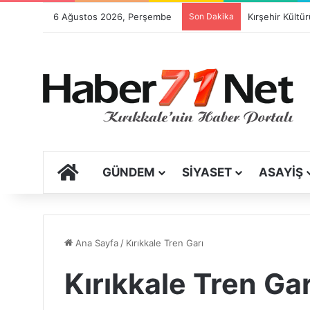
6 Ağustos 2026, Perşembe
Son Dakika
ANA SAYFA
GÜNDEM
SIYASET
ASAYIŞ
Ana Sayfa
/
Kırıkkale Tren Garı
Kırıkkale Tren Gar