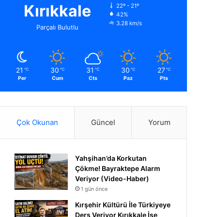
Kırıkkale
22º - 21º
42%
3.28 km/s
Parçalı Bulutlu
21
30
31
30
27
℃
℃
℃
℃
℃
Per
Cum
Cts
Paz
Pts
Çok Okunan
Güncel
Yorum
Yahşihan’da Korkutan
Çökme! Bayraktepe Alarm
Veriyor (Video-Haber)
1 gün önce
Kırşehir Kültürü İle Türkiyeye
Ders Veriyor Kırıkkale İse