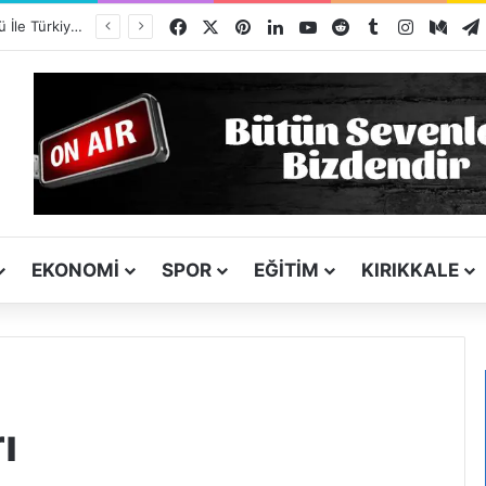
Facebook
X
Pinterest
LinkedIn
YouTube
Reddit
Tumblr
Instagra
Med
Kırşehir Kültürü İle Türkiyeye Ders Veriyor Kırıkkale İse Hala Seyrediyor !!!
EKONOMI
SPOR
EĞITIM
KIRIKKALE
ı