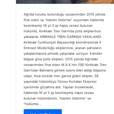
Ağrı’da tutuklu bulunduğu cezaevinden 2015 yılında
firar eden ve “kasten öldürme” suçundan hakkında
kesinleşmiş 18 yıl 3 ay hapis cezası bulunan
hükümlü, Kırıkkale Tren Garı’nda polis ekiplerince
yakalandı. KIRIKKALE TREN GARINDA YAKALANDI
Kırıkkale Cumhuriyet Başsavcılığı koordinesinde İl
Emniyet Müdürlüğü ekiplerince, aranan şahısların
yakalanmasına yönelik çalışmalar sürüyor. Edinilen
bilgiye göre polis ekipleri, 2015 yılında Ağrı’daki
cezaevinden firar eden M.A.K.’nin (58) Kırıkkale Tren
Garı’ndan Batman’a gitmek üzere bilet aldığı bilgisine
ulaştı. Kısa sürede tren garına giden ekipler, 58
yaşındaki hükümlüyü Güney Kurtalan Ekspresi
içerisinde gözaltına aldı. Yapılan incelemede,
hakkında 18 yıl 3 ay kesinleşmiş hapis cezası
bulunan hükümlünün, “kasten öldürme” ve
“hükümlü…