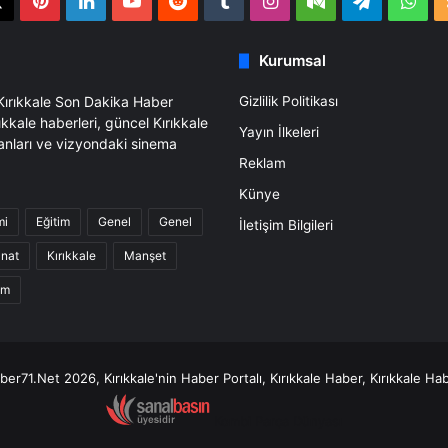
book
X
Pinterest
LinkedIn
YouTube
Reddit
Tumblr
Instagram
Medium
Telegra
Wh
Kurumsal
 Kırıkkale Son Dakika Haber
Gizlilik Politikası
ıkkale haberleri, güncel Kırıkkale
Yayın İlkeleri
anları ve vizyondaki sinema
Reklam
Künye
mi
Eğitim
Genel
Genel
İletişim Bilgileri
anat
Kırıkkale
Manşet
am
er71.Net 2026, Kırıkkale'nin Haber Portalı, Kırıkkale Haber, Kırıkkale Hab
Kombi Parça Dünyası