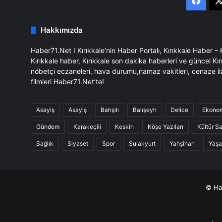
Face
Hakkımızda
Haber71.Net I Kırıkkale’nin Haber Portalı, Kırıkkale Haber –
Kırıkkale haber, Kırıkkale son dakika haberleri ve güncel Kır
nöbetçi eczaneleri, hava durumu,namaz vakitleri, cenaze il
filmleri Haber71.Net’te!
Asayiş
Asayiş
Bahşılı
Balışeyh
Delice
Ekono
Gündem
Karakeçili
Keskin
Köşe Yazıları
Kültür S
Sağlık
Siyaset
Spor
Sulakyurt
Yahşihan
Yaş
© Hab