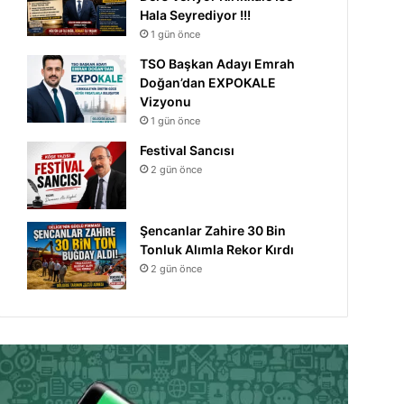
Hala Seyrediyor !!!
1 gün önce
TSO Başkan Adayı Emrah
Doğan’dan EXPOKALE
Vizyonu
1 gün önce
Festival Sancısı
2 gün önce
Şencanlar Zahire 30 Bin
Tonluk Alımla Rekor Kırdı
2 gün önce