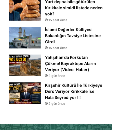
Yurt dışına bile götürülen
Kırıkkale simidi listede neden
yok?
15 saat önce
İslami Değerler Külliyesi
Bakanlığın Tavsiye Listesine
Girdi
15 saat önce
Yahşihan’da Korkutan
Çökme! Bayraktepe Alarm
Veriyor (Video-Haber)
2 gün önce
Kırşehir Kültürü İle Türkiyeye
Ders Veriyor Kırıkkale İse
Hala Seyrediyor !!!
2 gün önce