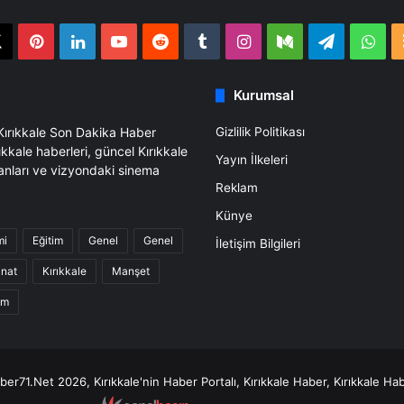
book
X
Pinterest
LinkedIn
YouTube
Reddit
Tumblr
Instagram
Medium
Telegra
Wh
Kurumsal
 Kırıkkale Son Dakika Haber
Gizlilik Politikası
ıkkale haberleri, güncel Kırıkkale
Yayın İlkeleri
anları ve vizyondaki sinema
Reklam
Künye
mi
Eğitim
Genel
Genel
İletişim Bilgileri
anat
Kırıkkale
Manşet
am
er71.Net 2026, Kırıkkale'nin Haber Portalı, Kırıkkale Haber, Kırıkkale Hab