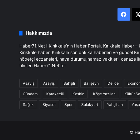
Face
Hakkımızda
Haber71.Net I Kırıkkale’nin Haber Portalı, Kırıkkale Haber –
Kırıkkale haber, Kırıkkale son dakika haberleri ve güncel Kır
nöbetçi eczaneleri, hava durumu,namaz vakitleri, cenaze il
filmleri Haber71.Net’te!
Asayiş
Asayiş
Bahşılı
Balışeyh
Delice
Ekono
Gündem
Karakeçili
Keskin
Köşe Yazıları
Kültür S
Sağlık
Siyaset
Spor
Sulakyurt
Yahşihan
Yaş
© Hab