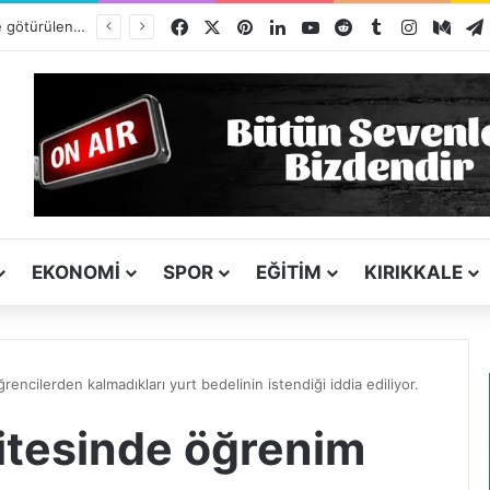
Facebook
X
Pinterest
LinkedIn
YouTube
Reddit
Tumblr
Instagra
Med
Yurt dışına bile götürülen Kırıkkale simidi listede neden yok?
EKONOMI
SPOR
EĞITIM
KIRIKKALE
encilerden kalmadıkları yurt bedelinin istendiği iddia ediliyor.
sitesinde öğrenim