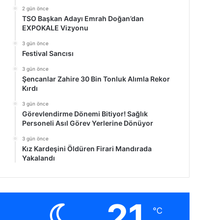
2 gün önce
TSO Başkan Adayı Emrah Doğan’dan
EXPOKALE Vizyonu
3 gün önce
Festival Sancısı
3 gün önce
Şencanlar Zahire 30 Bin Tonluk Alımla Rekor
Kırdı
3 gün önce
Görevlendirme Dönemi Bitiyor! Sağlık
Personeli Asıl Görev Yerlerine Dönüyor
3 gün önce
Kız Kardeşini Öldüren Firari Mandırada
Yakalandı
21
℃