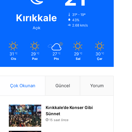
Kırıkkale
31º - 19º
43%
2.68 km/s
Açık
31
29
27
29
30
℃
℃
℃
℃
℃
Cts
Paz
Pts
Sal
Çar
Çok Okunan
Güncel
Yorum
Kırıkkale’de Konser Gibi
Sünnet
15 saat önce