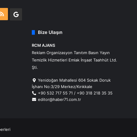
m
atsApp
RSS
Google
Business
Bize Ulaşın
RCM AJANS
Reklam Organizasyon Tanıtım Basın Yayın
Temizlik Hizmetleri Emlak İnşaat Taahhüt Ltd.
Şti.
Yenidoğan Mahallesi 604 Sokak Doruk
İşhanı No:3/29 Merkez/Kırıkkale
+90 532 717 55 71 / +90 318 218 35 35
editor@haber71.com.tr
erleri