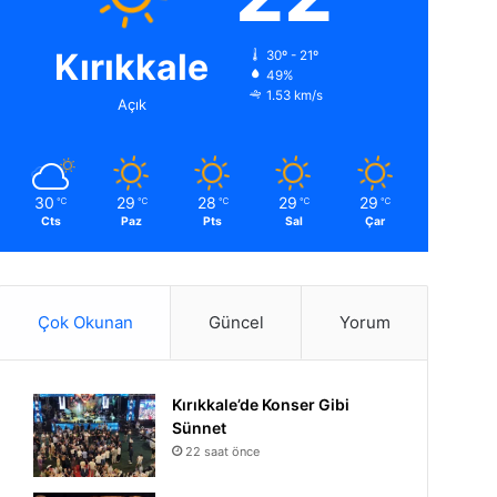
Kırıkkale
30º - 21º
49%
1.53 km/s
Açık
30
29
28
29
29
℃
℃
℃
℃
℃
Cts
Paz
Pts
Sal
Çar
Çok Okunan
Güncel
Yorum
Kırıkkale’de Konser Gibi
Sünnet
22 saat önce