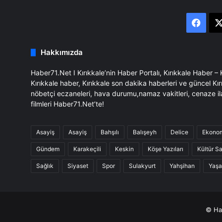
Face
Hakkımızda
Haber71.Net I Kırıkkale’nin Haber Portalı, Kırıkkale Haber –
Kırıkkale haber, Kırıkkale son dakika haberleri ve güncel Kır
nöbetçi eczaneleri, hava durumu,namaz vakitleri, cenaze il
filmleri Haber71.Net’te!
Asayiş
Asayiş
Bahşılı
Balışeyh
Delice
Ekono
Gündem
Karakeçili
Keskin
Köşe Yazıları
Kültür S
Sağlık
Siyaset
Spor
Sulakyurt
Yahşihan
Yaş
© Hab