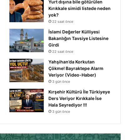
Yurt dışına bile götürülen
Kırıkkale simidi listede neden
yok?
22 saat önce
İslami Değerler Külliyesi
Bakanlığın Tavsiye Listesine
Girdi
22 saat önce
Yahşihan’da Korkutan
Çökme! Bayraktepe Alarm
Veriyor (Video-Haber)
3 gün önce
Kırşehir Kültürü İle Türkiyeye
Ders Veriyor Kırıkkale İse
Hala Seyrediyor !!!
3 gün önce