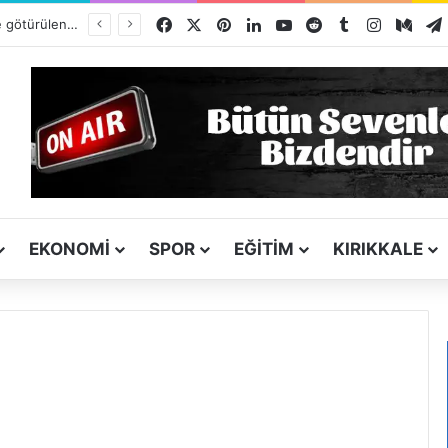
Facebook
X
Pinterest
LinkedIn
YouTube
Reddit
Tumblr
Instagra
Med
Yurt dışına bile götürülen Kırıkkale simidi listede neden yok?
EKONOMI
SPOR
EĞITIM
KIRIKKALE