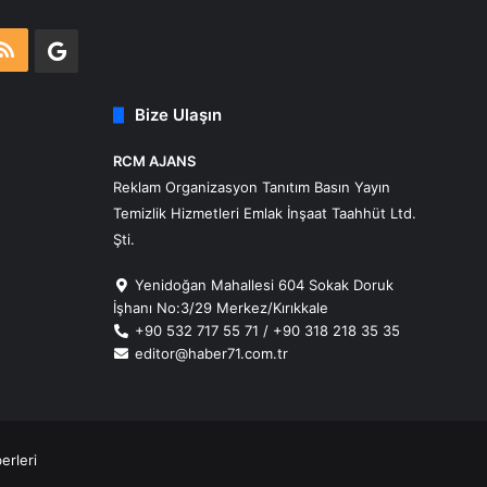
m
atsApp
RSS
Google
Business
Bize Ulaşın
RCM AJANS
Reklam Organizasyon Tanıtım Basın Yayın
Temizlik Hizmetleri Emlak İnşaat Taahhüt Ltd.
Şti.
Yenidoğan Mahallesi 604 Sokak Doruk
İşhanı No:3/29 Merkez/Kırıkkale
+90 532 717 55 71 / +90 318 218 35 35
editor@haber71.com.tr
erleri