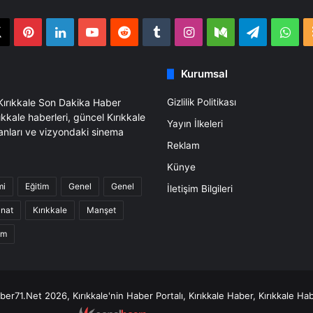
book
X
Pinterest
LinkedIn
YouTube
Reddit
Tumblr
Instagram
Medium
Telegra
Wh
Kurumsal
 Kırıkkale Son Dakika Haber
Gizlilik Politikası
ıkkale haberleri, güncel Kırıkkale
Yayın İlkeleri
anları ve vizyondaki sinema
Reklam
Künye
mi
Eğitim
Genel
Genel
İletişim Bilgileri
anat
Kırıkkale
Manşet
am
er71.Net 2026, Kırıkkale'nin Haber Portalı, Kırıkkale Haber, Kırıkkale Hab