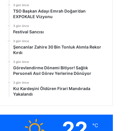
3 gün önce
TSO Başkan Adayı Emrah Doğan’dan
EXPOKALE Vizyonu
3 gün önce
Festival Sancısı
3 gün önce
Şencanlar Zahire 30 Bin Tonluk Alımla Rekor
Kırdı
3 gün önce
Görevlendirme Dönemi Bitiyor! Sağlık
Personeli Asıl Görev Yerlerine Dönüyor
3 gün önce
Kız Kardeşini Öldüren Firari Mandırada
Yakalandı
22
℃