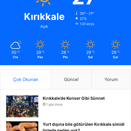
Kırıkkale
30º - 21º
37%
1.01 km/s
Açık
30
29
28
29
29
℃
℃
℃
℃
℃
Cts
Paz
Pts
Sal
Çar
Çok Okunan
Güncel
Yorum
Kırıkkale’de Konser Gibi Sünnet
1 gün önce
Yurt dışına bile götürülen Kırıkkale simidi
listede neden yok?