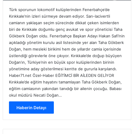
Türk sporunun lokomotif kulüplerinden Fenerbahçe’de
Kırıkkale’nin izleri sürmeye devam ediyor. Sarı-lacivertli
camianın yaklaşan seçim sürecinde dikkat çeken isimlerden
biri de Kırıkkale doğumlu genç avukat ve spor yöneticisi Taha
Gökberk Doğan oldu. Fenerbahçe Başkan Adayı Hakan Safi’nin
açıkladığı yönetim kurulu asil listesinde yer alan Taha Gökberk
Doğan, hem mesleki birikimi hem de yıllardır camia içerisinde
üstlendiği görevlerle öne çıkıyor. Kırıkkale’de doğup büyüyen
Doğan’ın, Türkiye’nin en büyük spor kulüplerinden birinin
yönetimine aday gösterilmesi kentte de gururla karşılandı.
Haber71.net Özel-Haber EĞİTİMCİ BİR AİLEDEN GELİYOR
Kırıkkale’de eğitim hayatını tamamlayan Taha Gökberk Doğan,
eğitim camiasının yakından tanıdığı bir ailenin çocuğu. Babası
okul müdürü Necati Doğan…
Haberin Detayı