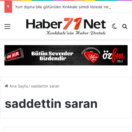
Yurt dışına bile götürülen Kırıkkale simidi listede neden yok?
Menü
Dış gö
H
Ana Sayfa
/
saddettin saran
saddettin saran