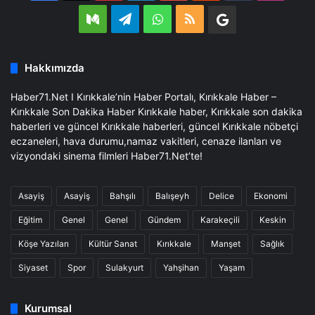
Medium
Telegram
WhatsApp
RSS
Google
Business
Hakkımızda
Haber71.Net I Kırıkkale’nin Haber Portalı, Kırıkkale Haber –
Kırıkkale Son Dakika Haber Kırıkkale haber, Kırıkkale son dakika
haberleri ve güncel Kırıkkale haberleri, güncel Kırıkkale nöbetçi
eczaneleri, hava durumu,namaz vakitleri, cenaze ilanları ve
vizyondaki sinema filmleri Haber71.Net’te!
Asayiş
Asayiş
Bahşılı
Balışeyh
Delice
Ekonomi
Eğitim
Genel
Genel
Gündem
Karakeçili
Keskin
Köşe Yazıları
Kültür Sanat
Kırıkkale
Manşet
Sağlık
Siyaset
Spor
Sulakyurt
Yahşihan
Yaşam
Kurumsal