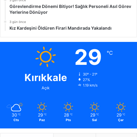
Görevlendirme Dönemi Bitiyor! Sağlık Personeli Asıl Görev
Yerlerine Dönüyor
3 gün önce
Kız Kardeşini Öldüren Firari Mandırada Yakalandı
29
℃
Kırıkkale
30º - 21º
27%
1.19 km/s
Açık
30
29
28
29
29
℃
℃
℃
℃
℃
Cts
Paz
Pts
Sal
Çar