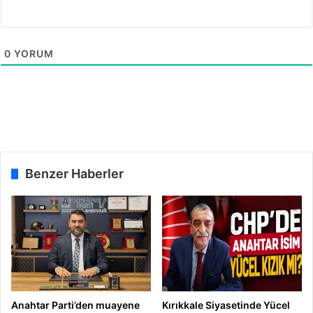
d
T
u
ü
r
k
0
YORUM
i
y
e
f
i
n
a
l
Benzer Haberler
i
n
e
y
ü
k
s
e
l
Anahtar Parti’den muayene
Kırıkkale Siyasetinde Yücel
d