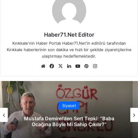
Haber71.Net Editor
Kırıkkale'nin Haber Portalı Haber71.Net'in editörü tarafından
Kırıkkale haberlerinin son dakika ve hızlı bir şekilde ziyaretçilerine
ulaştırmayı hedeflemektedir.
We
Fa
X
Lin
Yo
Pin
Ins
b
ce
ke
uT
ter
tag
sit
bo
dIn
ub
est
ra
esi
ok
e
m
Siyaset
Mustafa Demirel’den Sert Tepki: “Baba
Ocağına Böyle Mi Sahip Çıkılır?”