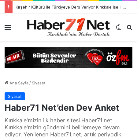
Kırşehir Kültürü İle Türkiyeye Ders Veriyor Kırıkkale İse Hala Seyrediyor !!!
Menü
Dış gö
H
Ana Sayfa
/
Siyaset
Siyaset
Haber71 Net’den Dev Anket
Kırıkkale'mizin ilk haber sitesi Haber71.net
Kırıkkale'mizin gündemini belirlemeye devam
ediyor. Yenilenen Haber71.net, artık periyodik