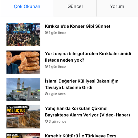
Çok Okunan
Güncel
Yorum
Kırıkkale’de Konser Gibi Sünnet
1 gün önce
Yurt dışına bile götürülen Kırıkkale simidi
listede neden yok?
1 gün önce
İslami Değerler Külliyesi Bakanlığın
Tavsiye Listesine Girdi
1 gün önce
Yahşihan’da Korkutan Çökme!
Bayraktepe Alarm Veriyor (Video-Haber)
3 gün önce
Kırşehir Kültürü İle Türkiyeye Ders