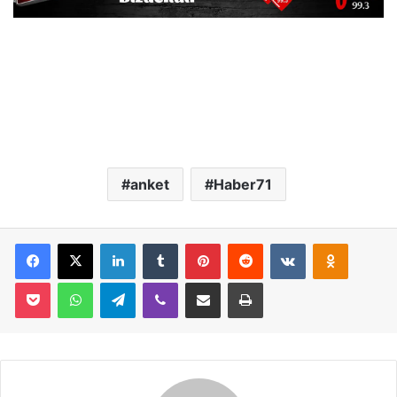
anket
Haber71
Facebook
X
LinkedIn
Tumblr
Pinterest
Reddit
VKontakte
Odnoklassniki
Pocket
WhatsApp
Telegram
Viber
E-Posta İle Paylaş
Yazdır