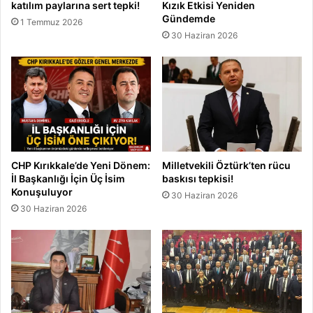
katılım paylarına sert tepki!
Kızık Etkisi Yeniden
i
Gündemde
1 Temmuz 2026
30 Haziran 2026
CHP Kırıkkale’de Yeni Dönem:
Milletvekili Öztürk’ten rücu
İl Başkanlığı İçin Üç İsim
baskısı tepkisi!
Konuşuluyor
30 Haziran 2026
30 Haziran 2026