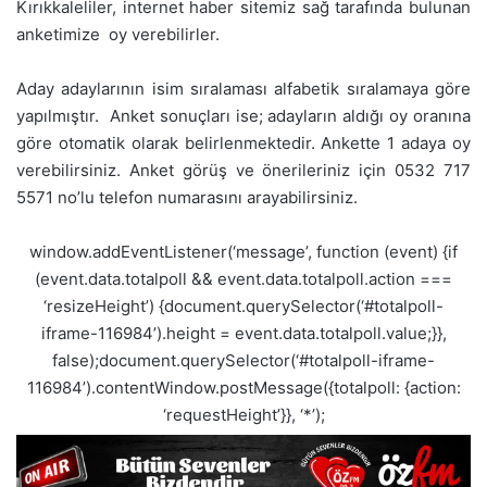
Kırıkkaleliler, internet haber sitemiz sağ tarafında bulunan
anketimize oy verebilirler.
Aday adaylarının isim sıralaması alfabetik sıralamaya göre
yapılmıştır. Anket sonuçları ise; adayların aldığı oy oranına
göre otomatik olarak belirlenmektedir. Ankette 1 adaya oy
verebilirsiniz. Anket görüş ve önerileriniz için 0532 717
5571 no’lu telefon numarasını arayabilirsiniz.
window.addEventListener(‘message’, function (event) {if
(event.data.totalpoll && event.data.totalpoll.action ===
‘resizeHeight’) {document.querySelector(‘#totalpoll-
iframe-116984’).height = event.data.totalpoll.value;}},
false);document.querySelector(‘#totalpoll-iframe-
116984’).contentWindow.postMessage({totalpoll: {action:
‘requestHeight’}}, ‘*’);