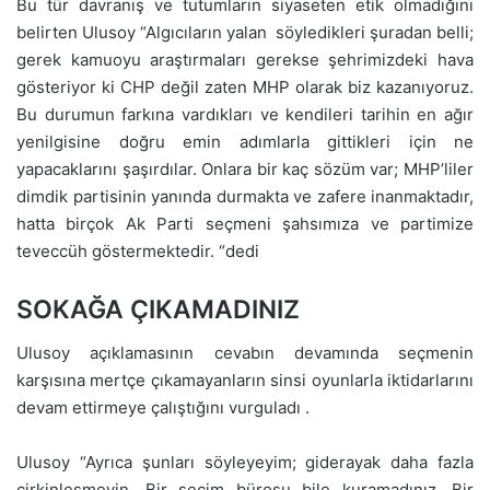
Bu tür davranış ve tutumların siyaseten etik olmadığını
belirten Ulusoy “Algıcıların yalan söyledikleri şuradan belli;
gerek kamuoyu araştırmaları gerekse şehrimizdeki hava
gösteriyor ki CHP değil zaten MHP olarak biz kazanıyoruz.
Bu durumun farkına vardıkları ve kendileri tarihin en ağır
yenilgisine doğru emin adımlarla gittikleri için ne
yapacaklarını şaşırdılar. Onlara bir kaç sözüm var; MHP’liler
dimdik partisinin yanında durmakta ve zafere inanmaktadır,
hatta birçok Ak Parti seçmeni şahsımıza ve partimize
teveccüh göstermektedir. “dedi
SOKAĞA ÇIKAMADINIZ
Ulusoy açıklamasının cevabın devamında seçmenin
karşısına mertçe çıkamayanların sinsi oyunlarla iktidarlarını
devam ettirmeye çalıştığını vurguladı .
Ulusoy “Ayrıca şunları söyleyeyim; giderayak daha fazla
çirkinleşmeyin. Bir seçim bürosu bile kuramadınız. Bir