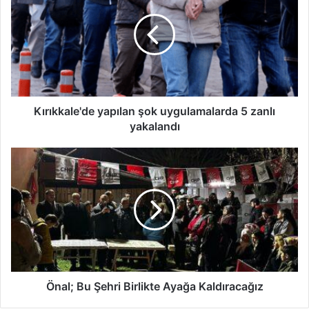
r
ı
k
k
a
l
e
'
Kırıkkale'de yapılan şok uygulamalarda 5 zanlı
d
yakalandı
e
y
Ö
a
n
p
a
ı
l
l
;
a
B
n
u
ş
Ş
o
e
k
h
Önal; Bu Şehri Birlikte Ayağa Kaldıracağız
u
r