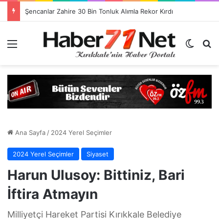
Görevlendirme Dönemi Bitiyor! Sağlık Personeli Asıl Görev Yerlerine Dönüyor
Menü
Dış gö
H
Ana Sayfa
/
2024 Yerel Seçimler
2024 Yerel Seçimler
Siyaset
Harun Ulusoy: Bittiniz, Bari
İftira Atmayın
Milliyetçi Hareket Partisi Kırıkkale Belediye