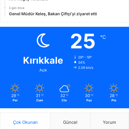
2 gün önce
Genel Müdür Keleş, Bakan Çiftçi’yi ziyaret etti
25
℃
Kırıkkale
29º - 18º
34%
2.09 km/s
Açık
29
31
32
30
28
℃
℃
℃
℃
℃
Per
Cum
Cts
Paz
Pts
Çok Okunan
Güncel
Yorum