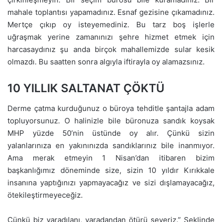
mahale toplantısı yapamadınız. Esnaf gezisine çıkamadınız.
Mertçe çıkıp oy isteyemediniz. Bu tarz boş işlerle
uğraşmak yerine zamanınızı şehre hizmet etmek için
harcasaydınız şu anda birçok mahallemizde sular kesik
olmazdı. Bu saatten sonra algıyla iftirayla oy alamazsınız.
10 YILLIK SALTANAT ÇÖKTÜ
Derme çatma kurduğunuz o büroya tehditle şantajla adam
topluyorsunuz. O halinizle bile büronuza sandık koysak
MHP yüzde 50’nin üstünde oy alır. Çünkü sizin
yalanlarınıza en yakınınızda sandıklarınız bile inanmıyor.
Ama merak etmeyin 1 Nisan’dan itibaren bizim
başkanlığımız döneminde size, sizin 10 yıldır Kırıkkale
insanına yaptığınızı yapmayacağız ve sizi dışlamayacağız,
ötekileştirmeyeceğiz.
Çünkü biz yaradılanı, yaradandan ötürü severiz.” Şeklinde