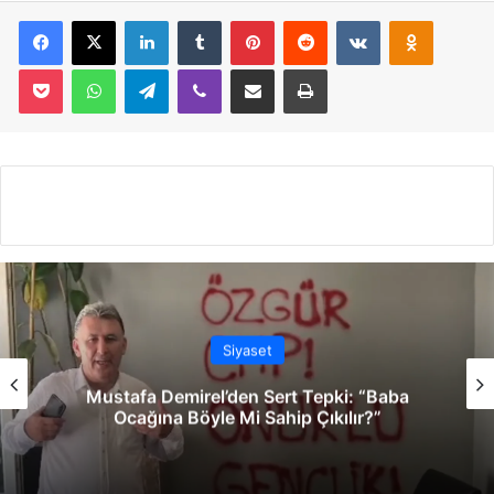
Facebook
X
LinkedIn
Tumblr
Pinterest
Reddit
VKontakte
Odnoklassniki
Pocket
WhatsApp
Telegram
Viber
E-Posta İle Paylaş
Yazdır
Siyaset
Mustafa Demirel’den Sert Tepki: “Baba
Ocağına Böyle Mi Sahip Çıkılır?”