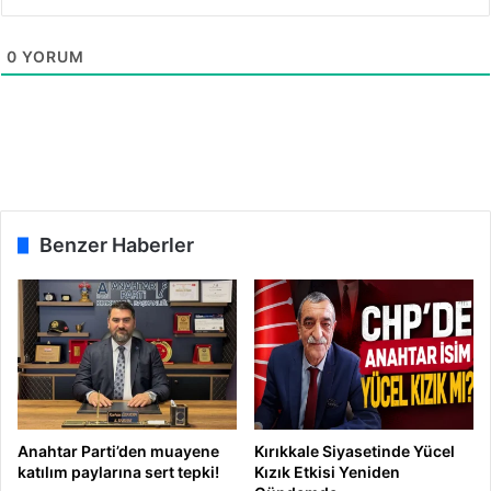
c
l
a
a
ğ
0
YORUM
n
ı
d
z
ı
Benzer Haberler
Anahtar Parti’den muayene
Kırıkkale Siyasetinde Yücel
katılım paylarına sert tepki!
Kızık Etkisi Yeniden