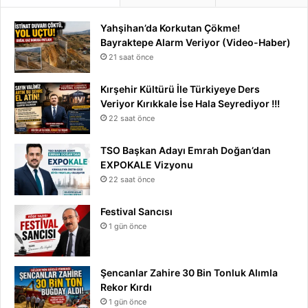
Yahşihan’da Korkutan Çökme!
Bayraktepe Alarm Veriyor (Video-Haber)
21 saat önce
Kırşehir Kültürü İle Türkiyeye Ders
Veriyor Kırıkkale İse Hala Seyrediyor !!!
22 saat önce
TSO Başkan Adayı Emrah Doğan’dan
EXPOKALE Vizyonu
22 saat önce
Festival Sancısı
1 gün önce
Şencanlar Zahire 30 Bin Tonluk Alımla
Rekor Kırdı
1 gün önce