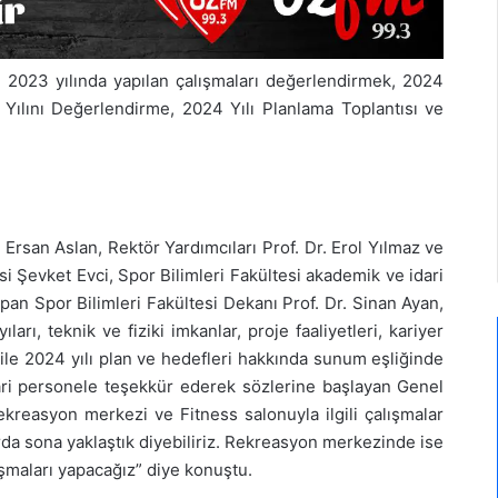
de 2023 yılında yapılan çalışmaları değerlendirmek, 2024
 Yılını Değerlendirme, 2024 Yılı Planlama Toplantısı ve
. Ersan Aslan, Rektör Yardımcıları Prof. Dr. Erol Yılmaz ve
si Şevket Evci, Spor Bilimleri Fakültesi akademik ve idari
apan Spor Bilimleri Fakültesi Dekanı Prof. Dr. Sinan Ayan,
arı, teknik ve fiziki imkanlar, proje faaliyetleri, kariyer
r ile 2024 yılı plan ve hedefleri hakkında sunum eşliğinde
dari personele teşekkür ederek sözlerine başlayan Genel
kreasyon merkezi ve Fitness salonuyla ilgili çalışmalar
larda sona yaklaştık diyebiliriz. Rekreasyon merkezinde ise
şmaları yapacağız” diye konuştu.