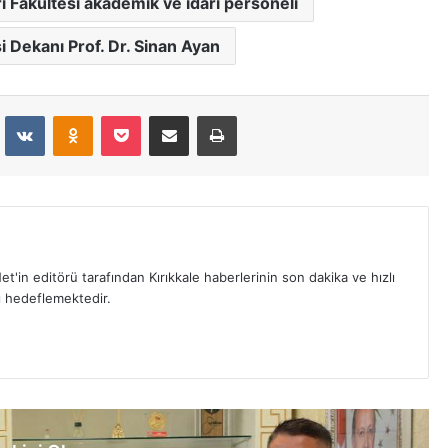
ri Fakültesi akademik ve idari personeli
si Dekanı Prof. Dr. Sinan Ayan
dit
VKontakte
Odnoklassniki
Pocket
E-Posta İle Paylaş
Yazdır
et'in editörü tarafından Kırıkkale haberlerinin son dakika ve hızlı
yı hedeflemektedir.