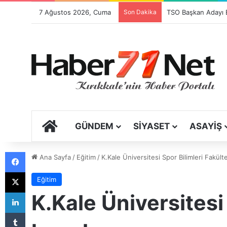
7 Ağustos 2026, Cuma
Son Dakika
ANA SAYFA
GÜNDEM
SIYASET
ASAYIŞ
Facebook
Ana Sayfa
/
Eğitim
/
K.Kale Üniversitesi Spor Bilimleri Fakült
X
Eğitim
LinkedIn
K.Kale Üniversitesi
Tumblr