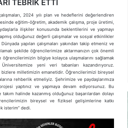
I TEBRİK ETTİ
çalışmaları, 2024 yılı plan ve hedeflerini değerlendiren
ltesinde eğitim-öğretim, akademik çalışma, proje üretimi,
ydaşlarla ilişkiler konusunda beklentilerini ve yapmayı
a yapmış olduğunuz değerli çalışmalar ve sosyal etkinlikler
i Dünyada yapılan çalışmaları yakından takip etmeniz ve
lamalı şekilde öğrencilerimize aktarmanızın çok önemli
ğrencilerimizin bilgiye kolayca ulaşmalarını sağlamak
Üniversitemize yeni veri tabanları kazandırıyoruz.
bizlere milletimizin emanetidir. Öğrencilerimizi bireysel
larına rehberlik etmeliyiz. Şehrimize ve paydaşlarımıza
 projesi yaptınız ve yapmaya devam ediyorsunuz. Bu
ve takım halinde kazanmış olduğunuz başarılardan dolayı
encilerimizin bireysel ve fiziksel gelişimlerine katkı
k isterim” dedi.