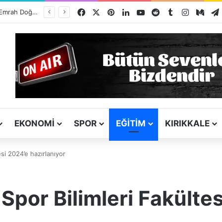
Facebook
X
Pinterest
LinkedIn
YouTube
Reddit
Tumblr
Instagra
Med
TSO Başkan Adayı Emrah Doğan’dan EXPOKALE Vizyonu
EKONOMI
SPOR
EĞITIM
KIRIKKALE
esi 2024’e hazırlanıyor
 Spor Bilimleri Fakülte