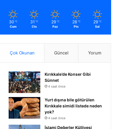
30
31
29
28
29
℃
℃
℃
℃
℃
Cum
Cts
Paz
Pts
Sal
Çok Okunan
Güncel
Yorum
Kırıkkale’de Konser Gibi
Sünnet
4 saat önce
Yurt dışına bile götürülen
Kırıkkale simidi listede neden
yok?
4 saat önce
İslami Değerler Külliyesi