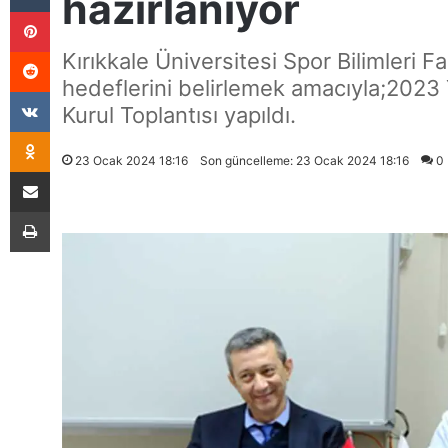
hazırlanıyor
Pinterest
Reddit
Kırıkkale Üniversitesi Spor Bilimleri 
hedeflerini belirlemek amacıyla;2023 
VKontakte
Kurul Toplantısı yapıldı.
Odnoklassniki
23 Ocak 2024 18:16
Son güncelleme: 23 Ocak 2024 18:16
0
E-Posta İle Paylaş
Yazdır