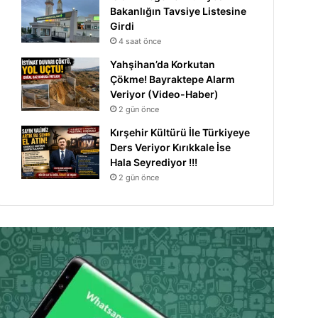
Bakanlığın Tavsiye Listesine
Girdi
4 saat önce
Yahşihan’da Korkutan
Çökme! Bayraktepe Alarm
Veriyor (Video-Haber)
2 gün önce
Kırşehir Kültürü İle Türkiyeye
Ders Veriyor Kırıkkale İse
Hala Seyrediyor !!!
2 gün önce