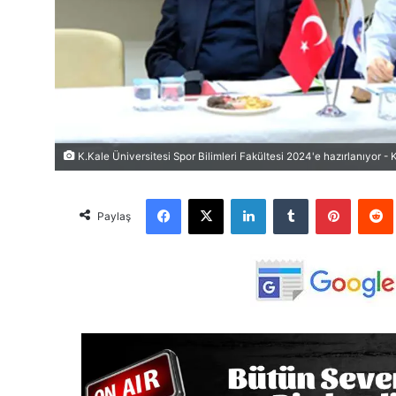
K.Kale Üniversitesi Spor Bilimleri Fakültesi 2024'e hazırlanıyor - 
Facebook
X
LinkedIn
Tumblr
Pinterest
Red
Paylaş