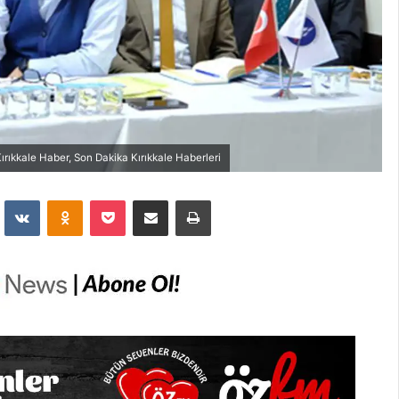
Kırıkkale Haber, Son Dakika Kırıkkale Haberleri
dit
VKontakte
Odnoklassniki
Pocket
E-Posta İle Paylaş
Yazdır