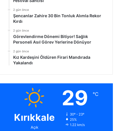
Festival Sancısı
2 gün önce
Şencanlar Zahire 30 Bin Tonluk Alımla Rekor
Kırdı
2 gün önce
Görevlendirme Dönemi Bitiyor! Sağlık
Personeli Asıl Görev Yerlerine Dönüyor
2 gün önce
Kız Kardeşini Öldüren Firari Mandırada
Yakalandı
29
℃
Kırıkkale
30º - 23º
25%
1.22 km/s
Açık