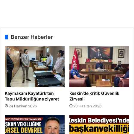
b
e
s
t
l
i
Benzer Haberler
k
b
i
r
i
n
f
a
z
Kaymakam Kayatürk’ten
Keskin’de Kritik Güvenlik
ı
Tapu Müdürlüğüne ziyaret
Zirvesi!
n
24 Haziran 2026
20 Haziran 2026
p
a
r
ç
a