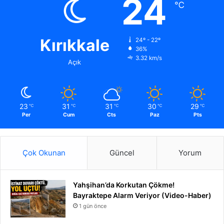
24
℃
Kırıkkale
24º - 22º
36%
3.32 km/s
Açık
23
31
31
30
29
℃
℃
℃
℃
℃
Per
Cum
Cts
Paz
Pts
Çok Okunan
Güncel
Yorum
Yahşihan’da Korkutan Çökme!
Bayraktepe Alarm Veriyor (Video-Haber)
1 gün önce