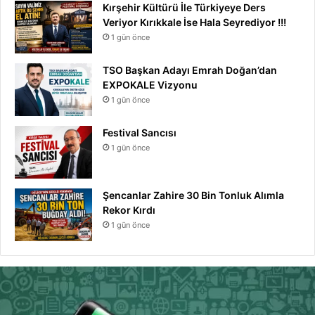
Kırşehir Kültürü İle Türkiyeye Ders
Veriyor Kırıkkale İse Hala Seyrediyor !!!
1 gün önce
TSO Başkan Adayı Emrah Doğan’dan
EXPOKALE Vizyonu
1 gün önce
Festival Sancısı
1 gün önce
Şencanlar Zahire 30 Bin Tonluk Alımla
Rekor Kırdı
1 gün önce