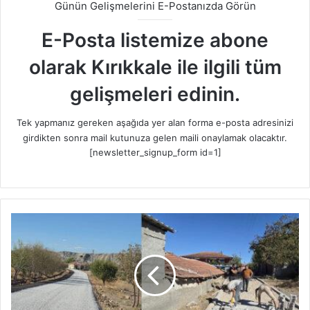
Günün Gelişmelerini E-Postanızda Görün
E-Posta listemize abone
olarak Kırıkkale ile ilgili tüm
gelişmeleri edinin.
Tek yapmanız gereken aşağıda yer alan forma e-posta adresinizi
girdikten sonra mail kutunuza gelen maili onaylamak olacaktır.
[newsletter_signup_form id=1]
K
ı
r
ı
k
k
a