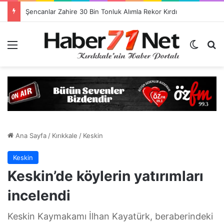
Görevlendirme Dönemi Bitiyor! Sağlık Personeli Asıl Görev Yerlerine Dönüyor
Menü
Dış gö
H
Ana Sayfa
/
Kırıkkale
/
Keskin
Keskin
Keskin’de köylerin yatırımları
incelendi
Keskin Kaymakamı İlhan Kayatürk, beraberindeki