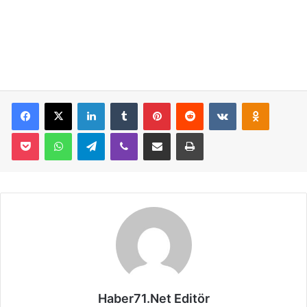
Facebook
X
LinkedIn
Tumblr
Pinterest
Reddit
VKontakte
Odnoklassniki
Pocket
WhatsApp
Telegram
Viber
E-Posta İle Paylaş
Yazdır
Haber71.Net Editör