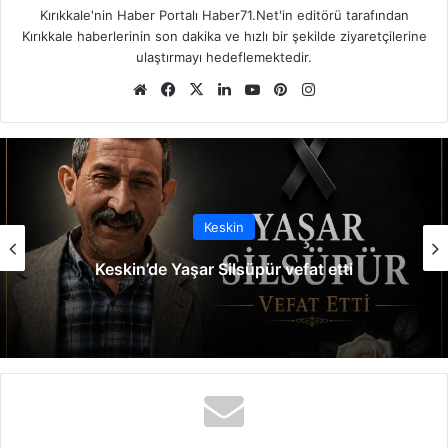
Kırıkkale'nin Haber Portalı Haber71.Net'in editörü tarafından
Kırıkkale haberlerinin son dakika ve hızlı bir şekilde ziyaretçilerine
ulaştırmayı hedeflemektedir.
We
Fa
X
Lin
Yo
Pin
Ins
b
ce
ke
uT
ter
tag
sit
bo
dIn
ub
est
ra
esi
ok
e
m
Keskin
Keskin’de Yaşar Silsüpür vefat etti