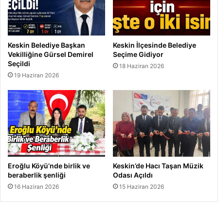
s
ı
d
ı
Keskin Belediye Başkan
Keskin İlçesinde Belediye
r
Vekilliğine Gürsel Demirel
Seçime Gidiyor
”
Seçildi
18 Haziran 2026
19 Haziran 2026
Eroğlu Köyü’nde birlik ve
Keskin’de Hacı Taşan Müzik
beraberlik şenliği
Odası Açıldı
16 Haziran 2026
15 Haziran 2026