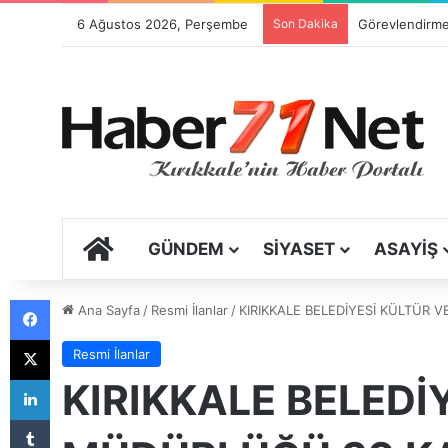
6 Ağustos 2026, Perşembe
Son Dakika
ANA SAYFA
GÜNDEM
SIYASET
ASAYIŞ
Facebook
Ana Sayfa
/
Resmi İlanlar
/
KIRIKKALE BELEDİYESİ KÜLTÜR 
X
Resmi İlanlar
LinkedIn
KIRIKKALE BELEDİ
Tumblr