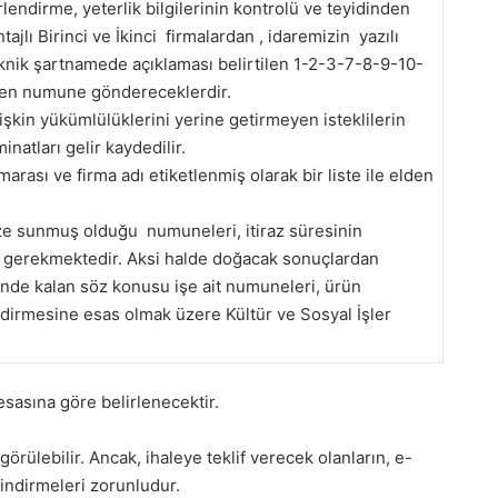
lendirme, yeterlik bilgilerinin kontrolü ve teyidinden
jlı Birinci ve İkinci firmalardan , idaremizin yazılı
teknik şartnamede açıklaması belirtilen 1-2-3-7-8-9-10-
den numune göndereceklerdir.
kin yükümlülüklerini yerine getirmeyen isteklilerin
inatları gelir kaydedilir.
rası ve firma adı etiketlenmiş olarak bir liste ile elden
ze sunmuş olduğu numuneleri, itiraz süresinin
ı gerekmektedir. Aksi halde doğacak sonuçlardan
inde kalan söz konusu işe ait numuneleri, ürün
irmesine esas olmak üzere Kültür ve Sosyal İşler
esasına göre belirlenecektir.
rülebilir. Ancak, ihaleye teklif verecek olanların, e-
indirmeleri zorunludur.