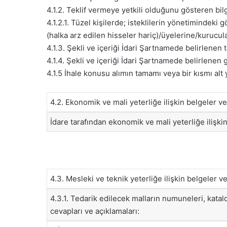
4.1.2. Teklif vermeye yetkili olduğunu gösteren bilg
4.1.2.1. Tüzel kişilerde; isteklilerin yönetimindeki g
(halka arz edilen hisseler hariç)/üyelerine/kurucular
4.1.3. Şekli ve içeriği İdari Şartnamede belirlenen 
4.1.4. Şekli ve içeriği İdari Şartnamede belirlenen g
4.1.5 İhale konusu alımın tamamı veya bir kısmı alt 
4.2. Ekonomik ve mali yeterliğe ilişkin belgeler v
İdare tarafından ekonomik ve mali yeterliğe ilişkin 
4.3. Mesleki ve teknik yeterliğe ilişkin belgeler v
4.3.1. Tedarik edilecek malların numuneleri, katalog
cevapları ve açıklamaları: