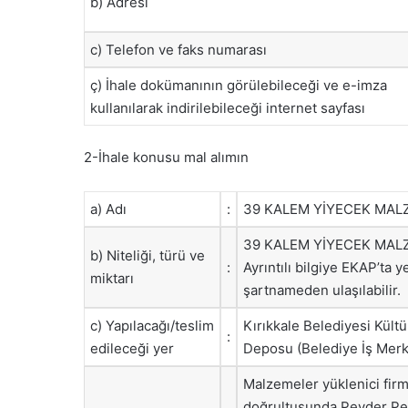
b) Adresi
c) Telefon ve faks numarası
ç) İhale dokümanının görülebileceği ve e-imza
kullanılarak indirilebileceği internet sayfası
2-İhale konusu mal alımın
a) Adı
:
39 KALEM YİYECEK MALZ
39 KALEM YİYECEK MAL
b) Niteliği, türü ve
:
Ayrıntılı bilgiye EKAP’ta 
miktarı
şartnameden ulaşılabilir.
c) Yapılacağı/teslim
Kırıkkale Belediyesi Kül
:
edileceği yer
Deposu (Belediye İş Merke
Malzemeler yüklenici firm
doğrultusunda Peyder Pey 