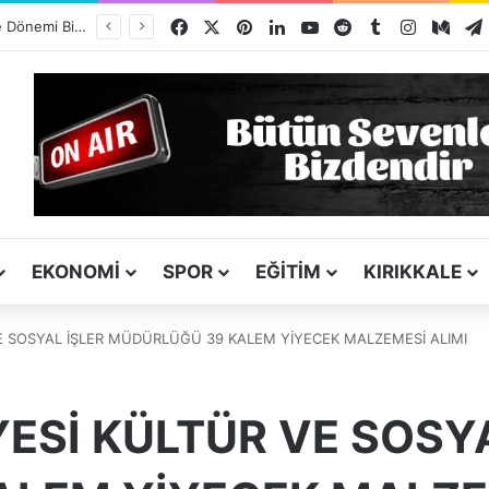
Facebook
X
Pinterest
LinkedIn
YouTube
Reddit
Tumblr
Instagra
Med
Kız Kardeşini Öldüren Firari Mandırada Yakalandı
EKONOMI
SPOR
EĞITIM
KIRIKKALE
VE SOSYAL İŞLER MÜDÜRLÜĞÜ 39 KALEM YİYECEK MALZEMESİ ALIMI
YESİ KÜLTÜR VE SOSY