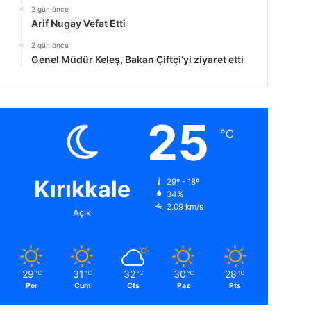
2 gün önce
Arif Nugay Vefat Etti
2 gün önce
Genel Müdür Keleş, Bakan Çiftçi’yi ziyaret etti
25
℃
Kırıkkale
29º - 18º
34%
2.09 km/s
Açık
29
31
32
30
28
℃
℃
℃
℃
℃
Per
Cum
Cts
Paz
Pts