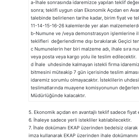
a-İhale sonrasında idaremizce yapılan teklif değer
sonra; teklifi uygun olan Ekonomik Açıdan en Avanta
talebinde belirlenen tarihe kadar, birim fiyat ve 
11-14-15-16-26 kalemlerde yer alan malzemeler
b-Numune ve /veya demonstrasyon işlemlerine iliş
teklifleri değerlendirme dışı bırakılarak Geçici tem
c Numunelerin her biri malzeme adı, ihale sıra numa
veya posta veya kargo yolu ile teslim edilecektir.
d İhale uhdesinde kalmayan istekli firma idaremi
bitmesini müteakip 7 gün içerisinde teslim almas
idaremiz sorumlu olmayacaktır. İsteklilerin uhdes
teslimatlarında muayene komisyonunun değerlend
Müdürlüğünde kalacaktır.
5. Ekonomik açıdan en avantajlı teklif sadece fiyat 
6. İhaleye sadece yerli istekliler katılabilecektir.
7. İhale dokümanı EKAP üzerinden bedelsiz olarak gö
imza kullanarak EKAP üzerinden ihale dokümanını 