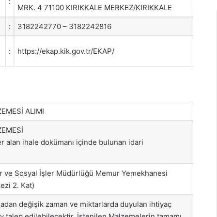
:
MRK. 4 71100 KIRIKKALE MERKEZ/KIRIKKALE
:
3182242770 – 3182242816
:
https://ekap.kik.gov.tr/EKAP/
EMESİ ALIMI
ZEMESİ
yer alan ihale dokümanı içinde bulunan idari
tür ve Sosyal İşler Müdürlüğü Memur Yemekhanesi
zi 2. Kat)
adan değişik zaman ve miktarlarda duyulan ihtiyaç
talep edilebilecektir. İstenilen Malzemelerin tamamı