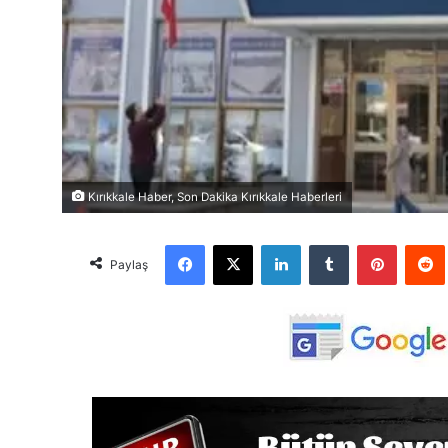
Kırıkkale Haber, Son Dakika Kırıkkale Haberleri
Facebook
X
LinkedIn
Tumblr
Pinterest
Red
Paylaş