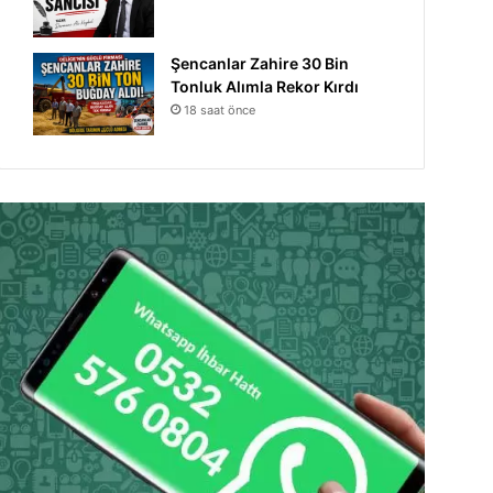
Şencanlar Zahire 30 Bin
Tonluk Alımla Rekor Kırdı
18 saat önce