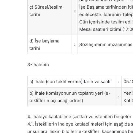
ç) Süresi/teslim
İşe Başlama tarihinden it
:
tarihi
edilecektir. İdarenin Tale
Gün içerisinde teslim edi
Mesai saatleri bitimi (17:0
d) İşe başlama
:
Sözleşmenin imzalanması
tarihi
3-İhalenin
a) İhale (son teklif verme) tarih ve saati
:
05.1
b) İhale komisyonunun toplantı yeri (e-
Yeni
:
tekliflerin açılacağı adres)
Kat:
4. İhaleye katılabilme şartları ve istenilen belgele
4.1. İsteklilerin ihaleye katılabilmeleri için aşağıda s
unsurlara ilişkin bilgileri e-teklifleri kapsamında