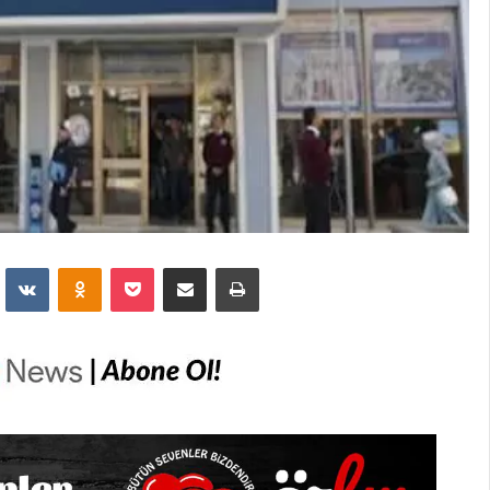
dit
VKontakte
Odnoklassniki
Pocket
E-Posta İle Paylaş
Yazdır