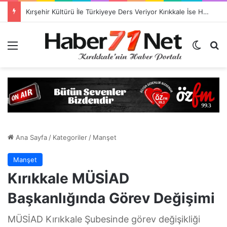
Kırşehir Kültürü İle Türkiyeye Ders Veriyor Kırıkkale İse Hala Seyrediyor !!!
Menü
Dış gö
H
Ana Sayfa
/
Kategoriler
/
Manşet
Manşet
Kırıkkale MÜSİAD
Başkanlığında Görev Değişimi
MÜSİAD Kırıkkale Şubesinde görev değişikliği