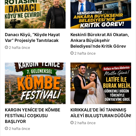
Danacı Köyü, “Köyde Hayat
Keskinli Bürokrat Ali Okatan,
Var” Projesiyle Tanıtılacak
Ankara Büyükşehir
Belediyesi’nde Kritik Görev
2 hafta önce
2 hafta önce
KARGIN YENİCE’DE KÖMBE
KIRIKKALE’DE İKİ TANINMIŞ
FESTİVALİ COŞKUSU
AİLEYİ BULUŞTURAN DÜĞÜN!
BAŞLIYOR
2 hafta önce
2 hafta önce