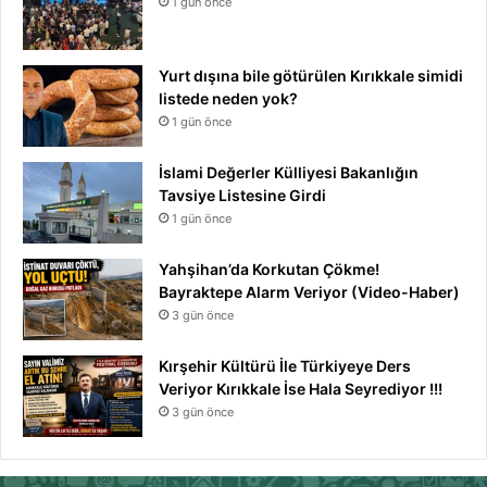
1 gün önce
Yurt dışına bile götürülen Kırıkkale simidi
listede neden yok?
1 gün önce
İslami Değerler Külliyesi Bakanlığın
Tavsiye Listesine Girdi
1 gün önce
Yahşihan’da Korkutan Çökme!
Bayraktepe Alarm Veriyor (Video-Haber)
3 gün önce
Kırşehir Kültürü İle Türkiyeye Ders
Veriyor Kırıkkale İse Hala Seyrediyor !!!
3 gün önce