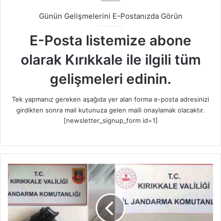
Günün Gelişmelerini E-Postanızda Görün
E-Posta listemize abone
olarak Kırıkkale ile ilgili tüm
gelişmeleri edinin.
Tek yapmanız gereken aşağıda yer alan forma e-posta adresinizi
girdikten sonra mail kutunuza gelen maili onaylamak olacaktır.
[newsletter_signup_form id=1]
M
u
t
l
u
l