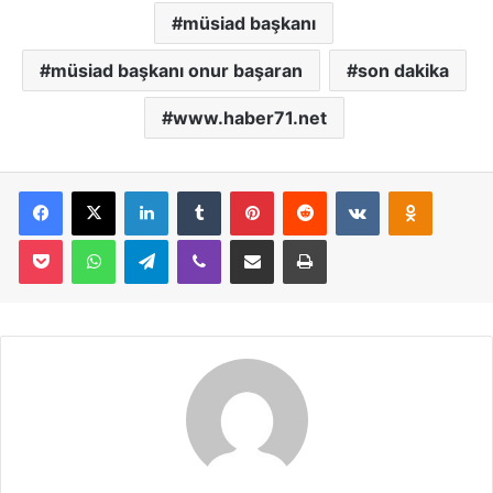
müsiad başkanı
müsiad başkanı onur başaran
son dakika
www.haber71.net
Facebook
X
LinkedIn
Tumblr
Pinterest
Reddit
VKontakte
Odnoklassniki
Pocket
WhatsApp
Telegram
Viber
E-Posta İle Paylaş
Yazdır