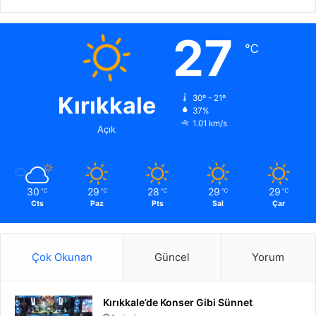
27
℃
Kırıkkale
30º - 21º
37%
1.01 km/s
Açık
30
29
28
29
29
℃
℃
℃
℃
℃
Cts
Paz
Pts
Sal
Çar
Çok Okunan
Güncel
Yorum
Kırıkkale’de Konser Gibi Sünnet