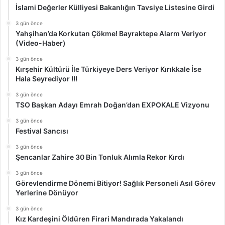
İslami Değerler Külliyesi Bakanlığın Tavsiye Listesine Girdi
3 gün önce
Yahşihan’da Korkutan Çökme! Bayraktepe Alarm Veriyor
(Video-Haber)
3 gün önce
Kırşehir Kültürü İle Türkiyeye Ders Veriyor Kırıkkale İse
Hala Seyrediyor !!!
3 gün önce
TSO Başkan Adayı Emrah Doğan’dan EXPOKALE Vizyonu
3 gün önce
Festival Sancısı
3 gün önce
Şencanlar Zahire 30 Bin Tonluk Alımla Rekor Kırdı
3 gün önce
Görevlendirme Dönemi Bitiyor! Sağlık Personeli Asıl Görev
Yerlerine Dönüyor
3 gün önce
Kız Kardeşini Öldüren Firari Mandırada Yakalandı