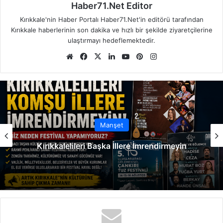
Haber71.Net Editor
Kırıkkale'nin Haber Portalı Haber71.Net'in editörü tarafından
Kırıkkale haberlerinin son dakika ve hızlı bir şekilde ziyaretçilerine
ulaştırmayı hedeflemektedir.
We
Fa
X
Lin
Yo
Pin
Ins
b
ce
ke
uT
ter
tag
sit
bo
dIn
ub
est
ra
esi
ok
e
m
Manşet
Kırıkkalelileri Başka İllere İmrendirmeyin