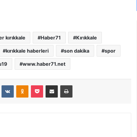
r kırıkkale
Haber71
Kırıkkale
kırıkkale haberleri
son dakika
spor
u19
www.haber71.net
dit
VKontakte
Odnoklassniki
Pocket
E-Posta İle Paylaş
Yazdır