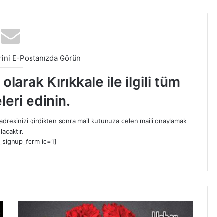
ini E-Postanızda Görün
larak Kırıkkale ile ilgili tüm
leri edinin.
dresinizi girdikten sonra mail kutunuza gelen maili onaylamak
lacaktır.
_signup_form id=1]
H
a