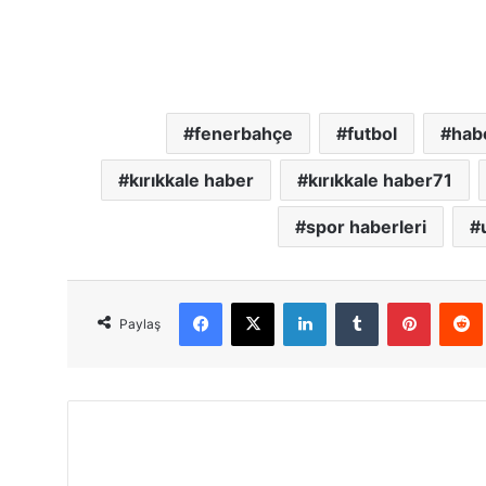
fenerbahçe
futbol
habe
kırıkkale haber
kırıkkale haber71
spor haberleri
Facebook
X
LinkedIn
Tumblr
Pinterest
Red
Paylaş