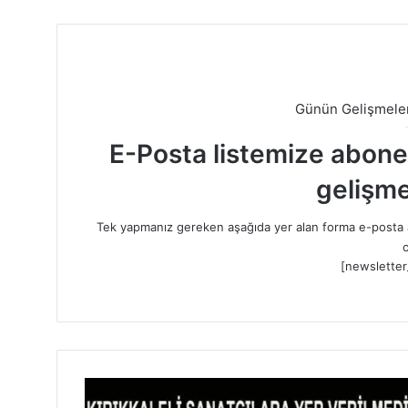
Günün Gelişmeler
E-Posta listemize abone o
gelişme
Tek yapmanız gereken aşağıda yer alan forma e-posta a
o
[newsletter
S
a