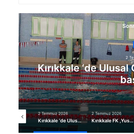
Sonr
2 T
Kırıkkale FK ,Yusuf
ba
uz 2026
2 Temmuz 2026
30 Haziran 2026
Kırıkkale ‘de Ulusal Gelişim Yüzme Yarışları başlıyor!
Kırıkkale FK ,Yusuf Mert Tunç’u renklerine bağladı
Kırıkkale FK’dan Yeni Sezon Hazı