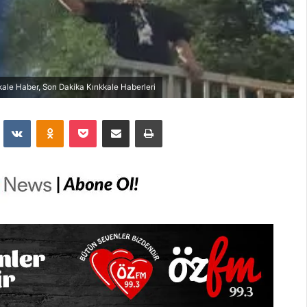
ale Haber, Son Dakika Kırıkkale Haberleri
dit
VKontakte
Odnoklassniki
Pocket
E-Posta İle Paylaş
Yazdır