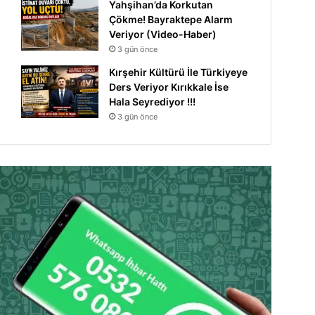
Yahşihan’da Korkutan
Çökme! Bayraktepe Alarm
Veriyor (Video-Haber)
3 gün önce
Kırşehir Kültürü İle Türkiyeye
Ders Veriyor Kırıkkale İse
Hala Seyrediyor !!!
Spor
3 gün önce
30 Haziran 2026
Kırıkkale FK’dan Yeni Se
Açıklama
önce
6 Temmuz 2026
6 Temmuz 2026
Kırıkkale heyeti Ankara’dan istediğini aldı
Kırıkkale FK’nın Kaderini Değiştiren İki Kardeş
Nihat Baran’dan Gündüz Kardeşlere Teşekkür