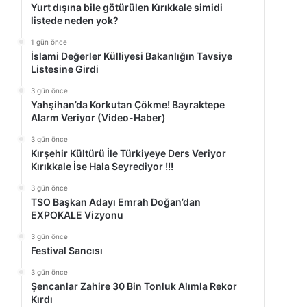
Yurt dışına bile götürülen Kırıkkale simidi
listede neden yok?
1 gün önce
İslami Değerler Külliyesi Bakanlığın Tavsiye
Listesine Girdi
3 gün önce
Yahşihan’da Korkutan Çökme! Bayraktepe
Alarm Veriyor (Video-Haber)
3 gün önce
Kırşehir Kültürü İle Türkiyeye Ders Veriyor
Kırıkkale İse Hala Seyrediyor !!!
3 gün önce
TSO Başkan Adayı Emrah Doğan’dan
EXPOKALE Vizyonu
3 gün önce
Festival Sancısı
3 gün önce
Şencanlar Zahire 30 Bin Tonluk Alımla Rekor
Kırdı