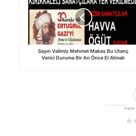
y
ı
n
V
a
l
i
m
Sayın Valimiz Mehmet Makas Bu Utanç
i
Verici Duruma Bir An Önce El Atmalı
z
M
e
h
m
e
t
M
Haber
a
k
a
s