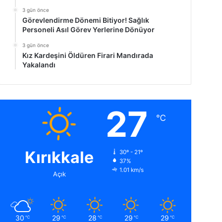
3 gün önce
Görevlendirme Dönemi Bitiyor! Sağlık
Personeli Asıl Görev Yerlerine Dönüyor
3 gün önce
Kız Kardeşini Öldüren Firari Mandırada
Yakalandı
27
℃
Kırıkkale
30º - 21º
37%
1.01 km/s
Açık
30
29
28
29
29
℃
℃
℃
℃
℃