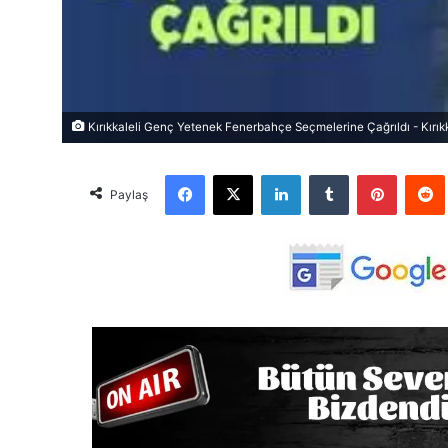
Kırıkkaleli Genç Yetenek Fenerbahçe Seçmelerine Çağrıldı - Kırıkk
Facebook
X
LinkedIn
Tumblr
Pinterest
Red
Paylaş