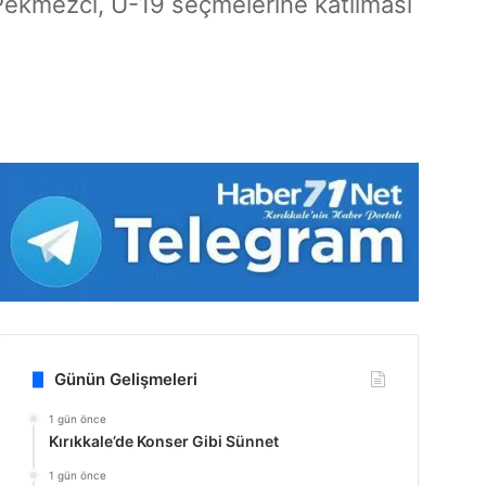
Pekmezci, U-19 seçmelerine katılması
Günün Gelişmeleri
1 gün önce
Kırıkkale’de Konser Gibi Sünnet
1 gün önce