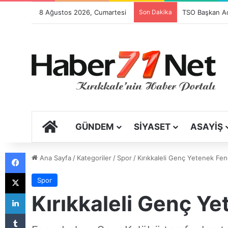
8 Ağustos 2026, Cumartesi
Son Dakika
Festival Sancıs
ANA SAYFA
GÜNDEM
SIYASET
ASAYIŞ
Facebook
Ana Sayfa
/
Kategoriler
/
Spor
/
Kırıkkaleli Genç Yetenek Fe
X
Spor
LinkedIn
Kırıkkaleli Genç Y
Tumblr