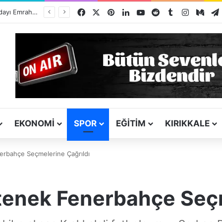
Facebook
X
Pinterest
LinkedIn
YouTube
Reddit
Tumblr
Instagra
Med
ı
EKONOMI
SPOR
EĞITIM
KIRIKKALE
nerbahçe Seçmelerine Çağrıldı
etenek Fenerbahçe Seç