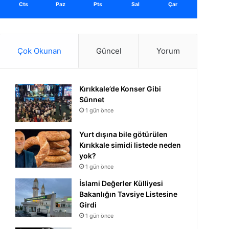
Cts
Paz
Pts
Sal
Çar
Çok Okunan
Güncel
Yorum
Kırıkkale’de Konser Gibi
Sünnet
1 gün önce
Yurt dışına bile götürülen
Kırıkkale simidi listede neden
yok?
1 gün önce
İslami Değerler Külliyesi
Bakanlığın Tavsiye Listesine
Girdi
1 gün önce