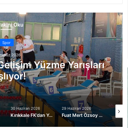
akini Oku
Spor
emmuz 2026
 Mert Tunç’u renklerine
ğladı
29 Haziran 2026
29 Haziran 2026
4 hafta 
rlık Kampı Açıklaması
Fuat Mert Özsoy “Yeni Sezonda Şampiyon Olacağız”
Kırıkkale FK’da Serkan Gündüz dönemi devam ediyor