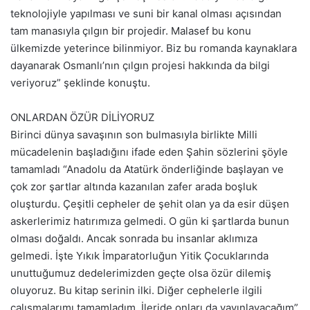
teknolojiyle yapılması ve suni bir kanal olması açısından
tam manasıyla çılgın bir projedir. Malasef bu konu
ülkemizde yeterince bilinmiyor. Biz bu romanda kaynaklara
dayanarak Osmanlı’nın çılgın projesi hakkında da bilgi
veriyoruz” şeklinde konuştu.
ONLARDAN ÖZÜR DİLİYORUZ
Birinci dünya savaşının son bulmasıyla birlikte Milli
mücadelenin başladığını ifade eden Şahin sözlerini şöyle
tamamladı “Anadolu da Atatürk önderliğinde başlayan ve
çok zor şartlar altında kazanılan zafer arada boşluk
oluşturdu. Çeşitli cepheler de şehit olan ya da esir düşen
askerlerimiz hatırımıza gelmedi. O gün ki şartlarda bunun
olması doğaldı. Ancak sonrada bu insanlar aklımıza
gelmedi. İşte Yıkık İmparatorluğun Yitik Çocuklarında
unuttuğumuz dedelerimizden geçte olsa özür dilemiş
oluyoruz. Bu kitap serinin ilki. Diğer cephelerle ilgili
çalışmalarımı tamamladım. İleride onları da yayınlayacağım”