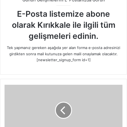
E-Posta listemize abone
olarak Kırıkkale ile ilgili tüm
gelişmeleri edinin.
Tek yapmanız gereken aşağıda yer alan forma e-posta adresinizi
girdikten sonra mail kutunuza gelen maili onaylamak olacaktır.
[newsletter_signup_form id=1]
K
ı
r
ı
k
k
a