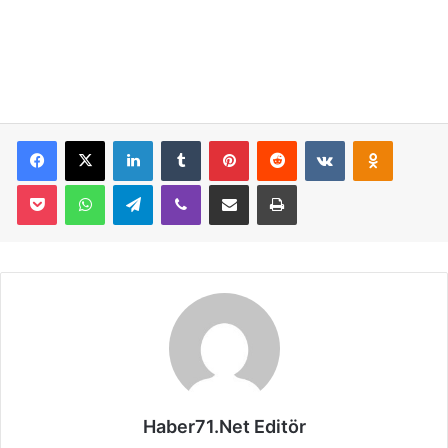
Facebook
X
LinkedIn
Tumblr
Pinterest
Reddit
VKontakte
Odnoklassniki
Pocket
WhatsApp
Telegram
Viber
E-Posta İle Paylaş
Yazdır
Haber71.Net Editör