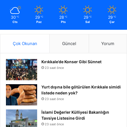
30
29
28
29
29
℃
℃
℃
℃
℃
Cts
Paz
Pts
Sal
Çar
Çok Okunan
Güncel
Yorum
Kırıkkale’de Konser Gibi Sünnet
23 saat önce
Yurt dışına bile götürülen Kırıkkale simidi
listede neden yok?
23 saat önce
İslami Değerler Külliyesi Bakanlığın
Tavsiye Listesine Girdi
23 saat önce