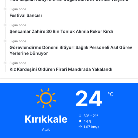
3 gün önce
Festival Sancısı
3 gün önce
Şencanlar Zahire 30 Bin Tonluk Alımla Rekor Kırdı
3 gün önce
Görevlendirme Dönemi Bitiyor! Sağlık Personeli Asıl Görev
Yerlerine Dönüyor
3 gün önce
Kız Kardeşini Öldüren Firari Mandırada Yakalandı
24
℃
Kırıkkale
30º - 21º
44%
1.67 km/s
Açık