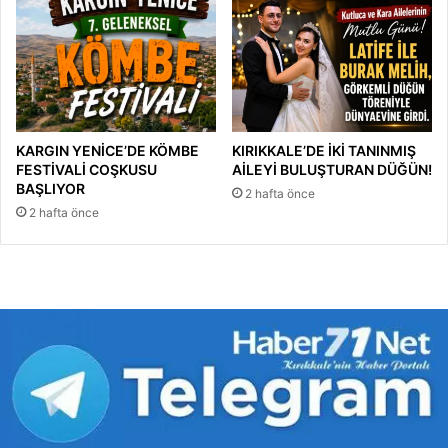
KARGIN YENİCE’DE KÖMBE
KIRIKKALE’DE İKİ TANINMIŞ
FESTİVALİ COŞKUSU
AİLEYİ BULUŞTURAN DÜĞÜN!
BAŞLIYOR
2 hafta önce
2 hafta önce