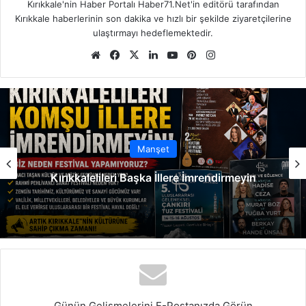
Kırıkkale'nin Haber Portalı Haber71.Net'in editörü tarafından
Kırıkkale haberlerinin son dakika ve hızlı bir şekilde ziyaretçilerine
ulaştırmayı hedeflemektedir.
We
Fa
X
Lin
Yo
Pin
Ins
b
ce
ke
uT
ter
tag
sit
bo
dIn
ub
est
ra
esi
ok
e
m
Manşet
Kırıkkalelileri Başka İllere İmrendirmeyin
Günün Gelişmelerini E-Postanızda Görün