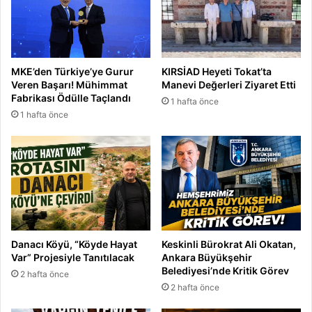
r
a
”
n
k
a
o
y
n
a
MKE’den Türkiye’ye Gurur
KIRSİAD Heyeti Tokat’ta
s
y
Veren Başarı! Mühimmat
Manevi Değerleri Ziyaret Etti
e
ı
Fabrikası Ödülle Taçlandı
1 hafta önce
r
l
1 hafta önce
i
m
a
l
ı
’
Danacı Köyü, “Köyde Hayat
Keskinli Bürokrat Ali Okatan,
Var” Projesiyle Tanıtılacak
Ankara Büyükşehir
Belediyesi’nde Kritik Görev
2 hafta önce
2 hafta önce