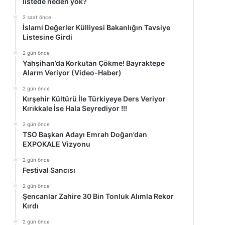
listede neden yok?
2 saat önce
İslami Değerler Külliyesi Bakanlığın Tavsiye
Listesine Girdi
2 gün önce
Yahşihan’da Korkutan Çökme! Bayraktepe
Alarm Veriyor (Video-Haber)
2 gün önce
Kırşehir Kültürü İle Türkiyeye Ders Veriyor
Kırıkkale İse Hala Seyrediyor !!!
2 gün önce
TSO Başkan Adayı Emrah Doğan’dan
EXPOKALE Vizyonu
2 gün önce
Festival Sancısı
2 gün önce
Şencanlar Zahire 30 Bin Tonluk Alımla Rekor
Kırdı
2 gün önce