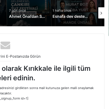
7 gün önce
1 hafta önce
1 hafta 
liyor
Ahmet Önal’dan Sürücü Adaylarına Müjde!
Esnafa dev destek: Kredi limitleri yükseltildi
ini E-Postanızda Görün
larak Kırıkkale ile ilgili tüm
leri edinin.
dresinizi girdikten sonra mail kutunuza gelen maili onaylamak
lacaktır.
_signup_form id=1]