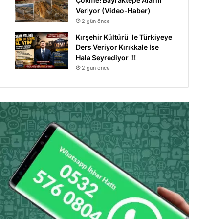
Çökme! Bayraktepe Alarm
Veriyor (Video-Haber)
2 gün önce
Kırşehir Kültürü İle Türkiyeye
Ders Veriyor Kırıkkale İse
Hala Seyrediyor !!!
2 gün önce
Manşet
7 gün önce
9 Yaşındaki Zeynep Yaş
Destek Bek