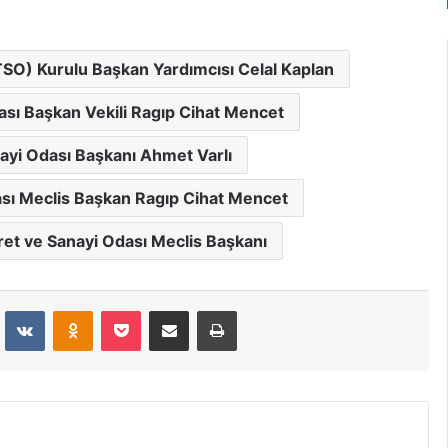
KTSO) Kurulu Başkan Yardımcısı Celal Kaplan
dası Başkan Vekili Ragıp Cihat Mencet
nayi Odası Başkanı Ahmet Varlı
dası Meclis Başkan Ragıp Cihat Mencet
ret ve Sanayi Odası Meclis Başkanı
dit
VKontakte
Odnoklassniki
Pocket
E-Posta İle Paylaş
Yazdır