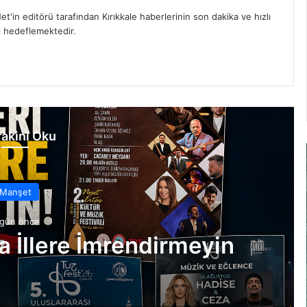
et'in editörü tarafından Kırıkkale haberlerinin son dakika ve hızlı
yı hedeflemektedir.
akini Oku
Manşet
 gün önce
ka İllere İmrendirmeyin