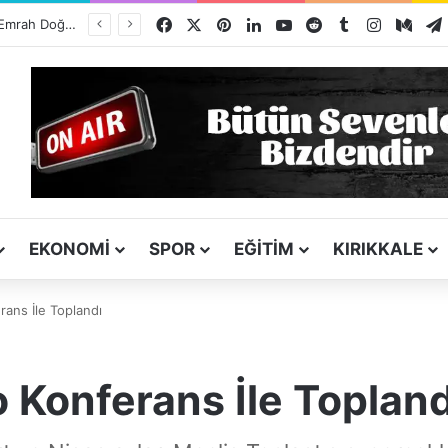
Facebook
X
Pinterest
LinkedIn
YouTube
Reddit
Tumblr
Instagra
Med
TSO Başkan Adayı Emrah Doğan’dan EXPOKALE Vizyonu
EKONOMI
SPOR
EĞITIM
KIRIKKALE
ans İle Toplandı
 Konferans İle Topland