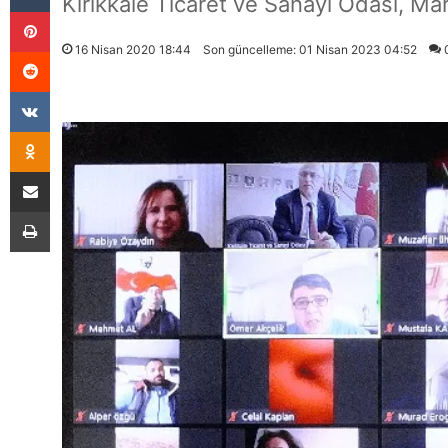
Kırıkkale Ticaret ve Sanayi Odası, Mar
Pinterest
16 Nisan 2020 18:44
Son güncelleme: 01 Nisan 2023 04:52
Reddit
VKontakte
Odnoklassniki
E-Posta İle Paylaş
Yazdır