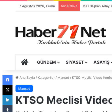
7 Ağustos 2026, Cuma
Son Dakika
ANA SAYFA
GÜNDEM
SIYASET
ASAYIŞ
Facebook
Ana Sayfa
/
Kategoriler
/
Manşet
/
KTSO Meclisi Video Konfer
X
Manşet
LinkedIn
KTSO Meclisi Video
Tumblr