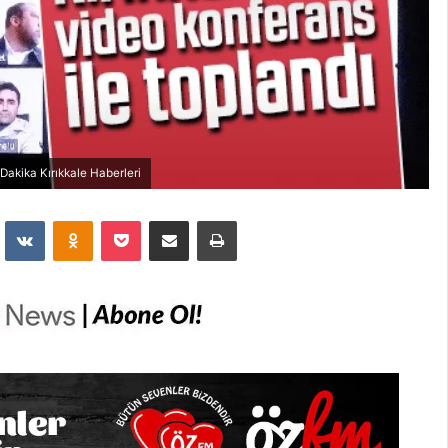
Dakika Kırıkkale Haberleri
dit
VKontakte
Odnoklassniki
Pocket
E-Posta İle Paylaş
Yazdır