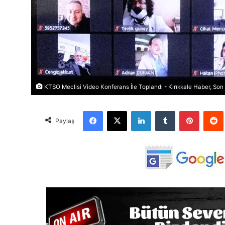
KTSO Meclisi Video Konferans İle Toplandı - Kırıkkale Haber, Son 
Facebook
X
LinkedIn
Tumblr
Pinterest
Red
Paylaş