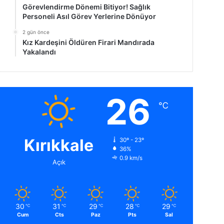
Görevlendirme Dönemi Bitiyor! Sağlık
Personeli Asıl Görev Yerlerine Dönüyor
2 gün önce
Kız Kardeşini Öldüren Firari Mandırada
Yakalandı
26
℃
Kırıkkale
30º - 23º
36%
0.9 km/s
Açık
30
31
29
28
29
℃
℃
℃
℃
℃
Cum
Cts
Paz
Pts
Sal