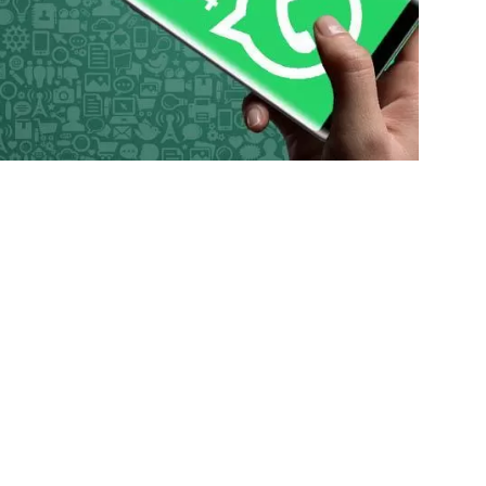
önce
2 gün önce
2 gün önce
Kırıkkale’de Üreticilere Hayati Eğitim! Bilinçsiz İlaçlamaya Karşı Uyarılar Yapıldı
Kırşehir Kültürü İle Türkiyeye Ders Veriyor Kırıkkale İse Hala Seyrediyor !!!
TSO Başkan Adayı Emrah Doğan’dan EXPOKALE Vizyonu