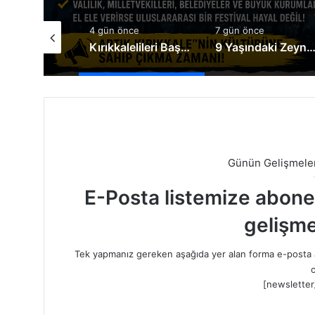
nce
4 gün önce
7 gün önce
Genel Müdür Keleş, Bakan Çiftçi’yi ziyaret etti
Kırıkkalelileri Başka İllere İmrendirmeyin
9 Yaşındaki Zeynep Yaşama Tutunmak İçin Destek Bek
Günün Gelişmeler
E-Posta listemize abone o
gelişme
Tek yapmanız gereken aşağıda yer alan forma e-posta a
o
[newsletter