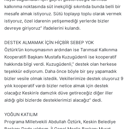
kalkınma noktasında süt inekçiliği sıkıntıda bunda belli bir
mesafe almak istiyoruz. Sütü toplayıp toplu olarak vermek
istiyoruz, özel idarenin yetişemediği yerlerde bizler
devreye giriyoruz” ifadelerini kulandı.
DESTEK ALMAMAK İÇİN HİÇBİR SEBEP YOK
Öztürk’ün konuşmasının ardından ise Tarımsal Kalkınma
Kooperatifi Başkanı Mustafa Kuzugüdenli ise kooperatif
hakkında bilgi verdi. Kuzugüdenli,” destek olan herkese
teşekkür ediyorum. Daha önce böyle bir şey yapamadık
bizler vesile olmak istedik. Vekillerimize destek oluyoruz 9
yılık kooperatif vardı bizler netice almak için destek
olacağız Keskin’e damızlık düve getireceğiz diğer iller
aldığı gibi bizlerde desteklerimizi alacağız” dedi.
YOĞUN KATILIM
Programa Milletvekili Abdullah Öztürk, Keskin Belediye
Başkanı Dede yıldırım, İl Genel Meclis Başkanı Murat