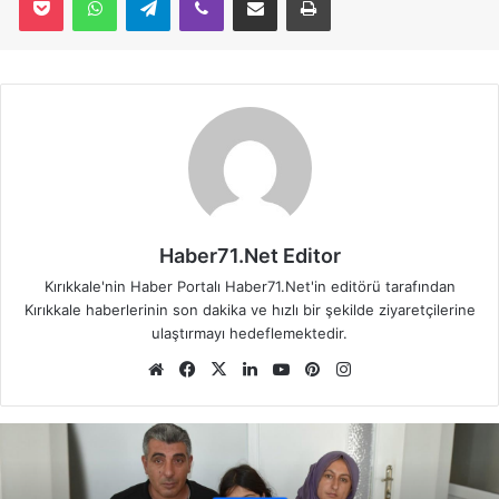
Haber71.Net Editor
Kırıkkale'nin Haber Portalı Haber71.Net'in editörü tarafından
Kırıkkale haberlerinin son dakika ve hızlı bir şekilde ziyaretçilerine
ulaştırmayı hedeflemektedir.
We
Fa
X
Lin
Yo
Pin
Ins
b
ce
ke
uT
ter
tag
sit
bo
dIn
ub
est
ra
esi
ok
e
m