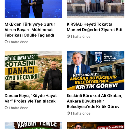
MKE’den Türkiye’ye Gurur
KIRSİAD Heyeti Tokat’ta
Veren Başarı! Mühimmat
Manevi Değerleri Ziyaret Etti
Fabrikası Ödülle Taçlandı
1 hafta önce
1 hafta önce
Danacı Köyü, “Köyde Hayat
Keskinli Bürokrat Ali Okatan,
Var” Projesiyle Tanıtılacak
Ankara Büyükşehir
Belediyesi’nde Kritik Görev
1 hafta önce
1 hafta önce