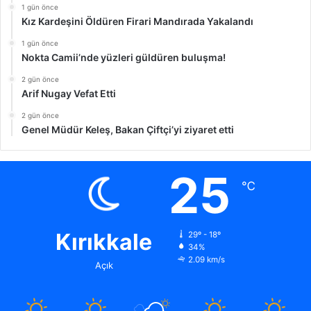
1 gün önce
Kız Kardeşini Öldüren Firari Mandırada Yakalandı
1 gün önce
Nokta Camii’nde yüzleri güldüren buluşma!
2 gün önce
Arif Nugay Vefat Etti
2 gün önce
Genel Müdür Keleş, Bakan Çiftçi’yi ziyaret etti
25
℃
Kırıkkale
29º - 18º
34%
2.09 km/s
Açık