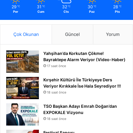
29
31
32
30
28
℃
℃
℃
℃
℃
Per
Cum
Cts
Paz
Pts
Çok Okunan
Güncel
Yorum
Yahşihan’da Korkutan Çökme!
Bayraktepe Alarm Veriyor (Video-Haber)
17 saat önce
Kırşehir Kültürü İle Türkiyeye Ders
Veriyor Kırıkkale İse Hala Seyrediyor !!!
18 saat önce
TSO Başkan Adayı Emrah Doğan’dan
EXPOKALE Vizyonu
18 saat önce
Festival Sancısı