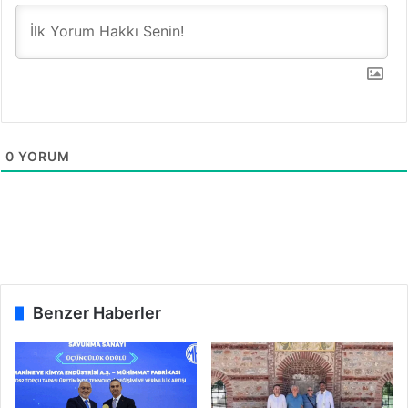
n
z
d
i
0
YORUM
Benzer Haberler