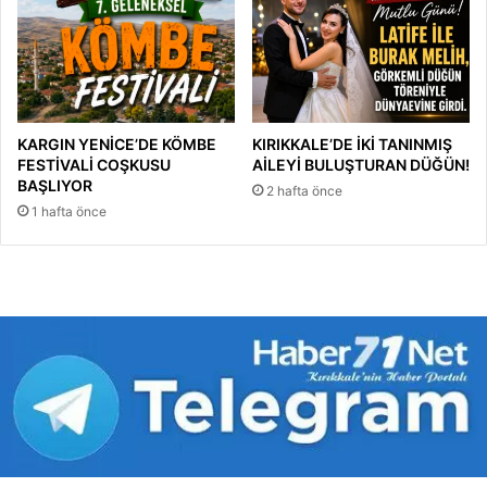
KARGIN YENİCE’DE KÖMBE
KIRIKKALE’DE İKİ TANINMIŞ
FESTİVALİ COŞKUSU
AİLEYİ BULUŞTURAN DÜĞÜN!
BAŞLIYOR
2 hafta önce
1 hafta önce