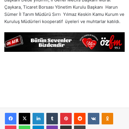
Çaykara, Ticaret Borsası Yönetim Kurulu Başkanı Harun
Sümer İl Tarım Müdürü Sırrı Yılmaz Keskin Kamu Kurum ve
Kuruluş Müdürleri kooperatif üyeleri ve muhtarlar katıldı.
Facebook
X
LinkedIn
Tumblr
Pinterest
Reddit
VKontakte
Odnoklassniki
Pocket
WhatsApp
Telegram
Viber
E-Posta İle Paylaş
Yazdır