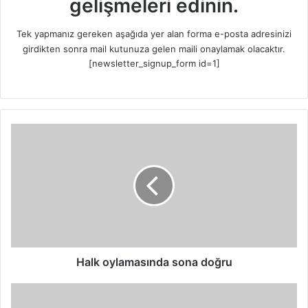
gelişmeleri edinin.
Tek yapmanız gereken aşağıda yer alan forma e-posta adresinizi
girdikten sonra mail kutunuza gelen maili onaylamak olacaktır.
[newsletter_signup_form id=1]
H
a
l
k
o
y
l
a
m
a
Halk oylamasında sona doğru
s
ı
T
n
ü