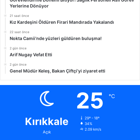
Yerlerine Dönüyor
21 saat önce
Kız Kardeşini Öldüren Firari Mandırada Yakalandı
22 saat önce
Nokta Camii’nde yüzleri güldüren buluşma!
2 gün önce
Arif Nugay Vefat Etti
2 gün önce
Genel Müdür Keleş, Bakan Çiftçi’yi ziyaret etti
25
℃
Kırıkkale
29º - 18º
34%
2.09 km/s
Açık