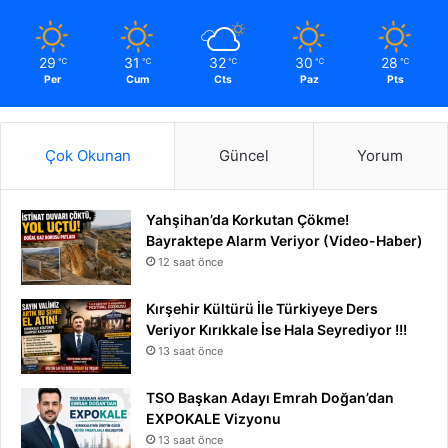
29
31
32
30
28
℃
℃
℃
℃
℃
Per
Cum
Cts
Paz
Pts
Çok Okunan
Güncel
Yorum
Yahşihan’da Korkutan Çökme!
Bayraktepe Alarm Veriyor (Video-Haber)
12 saat önce
Kırşehir Kültürü İle Türkiyeye Ders
Veriyor Kırıkkale İse Hala Seyrediyor !!!
13 saat önce
TSO Başkan Adayı Emrah Doğan’dan
EXPOKALE Vizyonu
13 saat önce