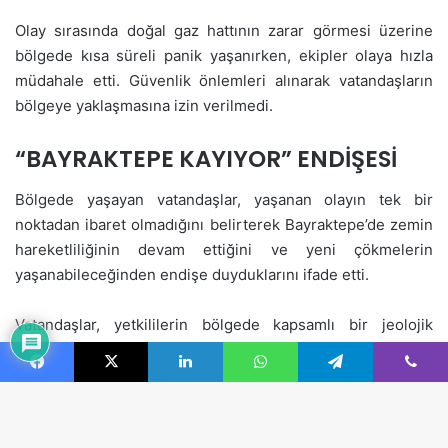
Facebook
X
LinkedIn
WhatsApp
Telegram
Viber