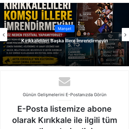
sit
bo
dIn
ub
est
ra
esi
ok
e
m
Siyaset
Ahmet Önal CHP’den istifa e
ere İmrendirmeyin
geçiş yapt
Günün Gelişmelerini E-Postanızda Görün
E-Posta listemize abone
olarak Kırıkkale ile ilgili tüm