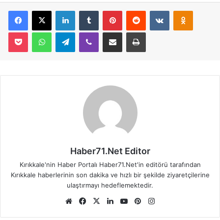
Facebook
X
LinkedIn
Tumblr
Pinterest
Reddit
VKontakte
Odnoklassniki
Pocket
WhatsApp
Telegram
Viber
E-Posta İle Paylaş
Yazdır
Haber71.Net Editor
Kırıkkale'nin Haber Portalı Haber71.Net'in editörü tarafından
Kırıkkale haberlerinin son dakika ve hızlı bir şekilde ziyaretçilerine
ulaştırmayı hedeflemektedir.
We
Fa
X
Lin
Yo
Pin
Ins
b
ce
ke
uT
ter
tag