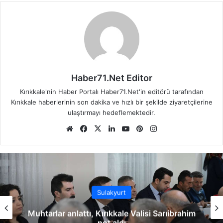
Haber71.Net Editor
Kırıkkale'nin Haber Portalı Haber71.Net'in editörü tarafından
Kırıkkale haberlerinin son dakika ve hızlı bir şekilde ziyaretçilerine
ulaştırmayı hedeflemektedir.
We
Fa
X
Lin
Yo
Pin
Ins
b
ce
ke
uT
ter
tag
sit
bo
dIn
ub
est
ra
esi
ok
e
m
Sulakyurt
Muhtarlar anlattı, Kırıkkale Valisi Sarıibrahim
not aldı