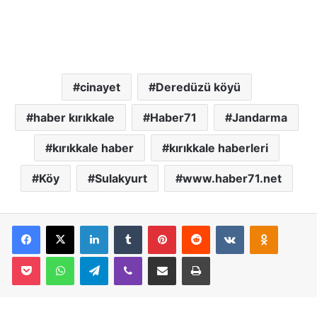
cinayet
Deredüzü köyü
haber kırıkkale
Haber71
Jandarma
kırıkkale haber
kırıkkale haberleri
Köy
Sulakyurt
www.haber71.net
Facebook
X
LinkedIn
Tumblr
Pinterest
Reddit
VKontakte
Odnoklassniki
Pocket
WhatsApp
Telegram
Viber
E-Posta İle Paylaş
Yazdır