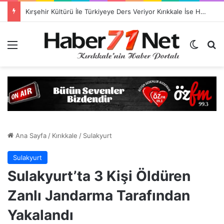
TSO Başkan Adayı Emrah Doğan’dan EXPOKALE Vizyonu
Menü
Dış gö
H
Ana Sayfa
/
Kırıkkale
/
Sulakyurt
Sulakyurt
Sulakyurt’ta 3 Kişi Öldüren
Zanlı Jandarma Tarafından
Yakalandı