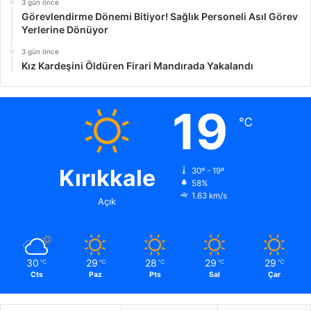
3 gün önce
Görevlendirme Dönemi Bitiyor! Sağlık Personeli Asıl Görev
Yerlerine Dönüyor
3 gün önce
Kız Kardeşini Öldüren Firari Mandırada Yakalandı
19
℃
Kırıkkale
30º - 19º
58%
1.63 km/s
Açık
30
29
28
29
29
℃
℃
℃
℃
℃
Cts
Paz
Pts
Sal
Çar