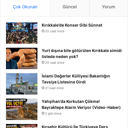
Çok Okunan
Güncel
Yorum
Kırıkkale’de Konser Gibi Sünnet
20 saat önce
Yurt dışına bile götürülen Kırıkkale simidi
listede neden yok?
20 saat önce
İslami Değerler Külliyesi Bakanlığın
Tavsiye Listesine Girdi
21 saat önce
Yahşihan’da Korkutan Çökme!
Bayraktepe Alarm Veriyor (Video-Haber)
2 gün önce
Kırşehir Kültürü İle Türkiyeye Ders