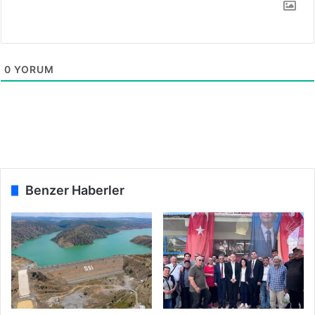
t
ü
0
YORUM
Benzer Haberler