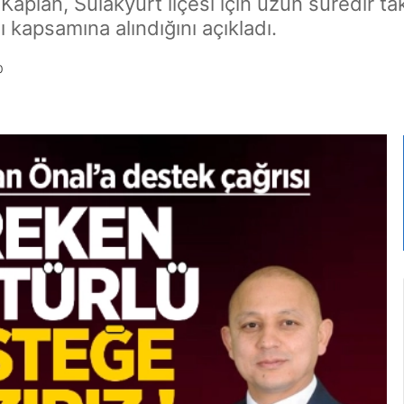
 Kaplan, Sulakyurt ilçesi için uzun süredir tak
 kapsamına alındığını açıkladı.
0