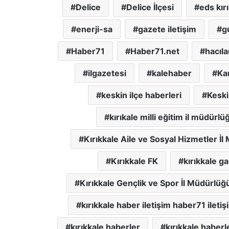
Delice
Delice İlçesi
eds kır
enerji-sa
gazete iletişim
g
Haber71
Haber71.net
hacıla
ilgazetesi
kalehaber
Kar
keskin ilçe haberleri
Keski
kırıkale milli eğitim il müdürlü
Kırıkkale Aile ve Sosyal Hizmetler İ
Kırıkkale FK
kırıkkale g
Kırıkkale Gençlik ve Spor İl Müdürlüğ
kırıkkale haber iletişim haber71 iletiş
kırıkkale haberler
kırıkkale haberl