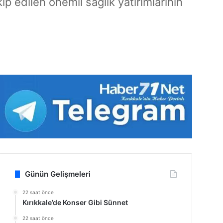
ip edilen önemli sağlık yatırımlarının
Günün Gelişmeleri
22 saat önce
Kırıkkale’de Konser Gibi Sünnet
22 saat önce