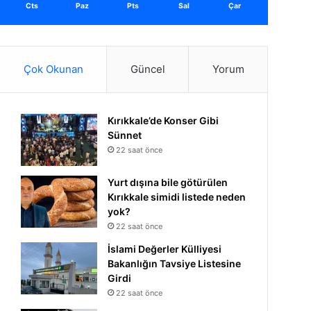
Cts
Paz
Pts
Sal
Çar
Çok Okunan
Güncel
Yorum
Kırıkkale’de Konser Gibi
Sünnet
22 saat önce
Yurt dışına bile götürülen
Kırıkkale simidi listede neden
yok?
22 saat önce
İslami Değerler Külliyesi
Bakanlığın Tavsiye Listesine
Girdi
22 saat önce