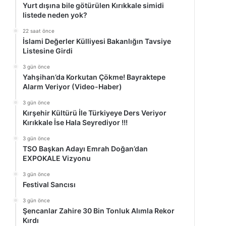
Yurt dışına bile götürülen Kırıkkale simidi
listede neden yok?
22 saat önce
İslami Değerler Külliyesi Bakanlığın Tavsiye
Listesine Girdi
3 gün önce
Yahşihan’da Korkutan Çökme! Bayraktepe
Alarm Veriyor (Video-Haber)
3 gün önce
Kırşehir Kültürü İle Türkiyeye Ders Veriyor
Kırıkkale İse Hala Seyrediyor !!!
3 gün önce
TSO Başkan Adayı Emrah Doğan’dan
EXPOKALE Vizyonu
3 gün önce
Festival Sancısı
3 gün önce
Şencanlar Zahire 30 Bin Tonluk Alımla Rekor
Kırdı