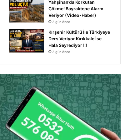
Yahşihan’da Korkutan
Çökme! Bayraktepe Alarm
Veriyor (Video-Haber)
3 gün önce
Kırşehir Kültürü İle Türkiyeye
Ders Veriyor Kırıkkale İse
Hala Seyrediyor !!!
3 gün önce