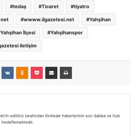
tedaş
Ticaret
tiyatro
net
wwww.ilgazetesi.net
Yahşihan
Yahşihan İlçesi
Yahşihanspor
azetesi iletişim
dit
VKontakte
Odnoklassniki
Pocket
E-Posta İle Paylaş
Yazdır
et'in editörü tarafından Kırıkkale haberlerinin son dakika ve hızlı
yı hedeflemektedir.