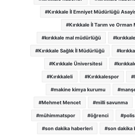
Kırıkkale İl Emniyet Müdürlüğü Asay
Kırıkkale İl Tarım ve Orman
kırıkkale mal müdürlüğü
kırıkkal
Kırıkkale Sağlık İl Müdürlüğü
kırıkk
Kırıkkale Üniversitesi
kırıkkal
Kırıkkaleli
Kırıkkalespor
makine kimya kurumu
manşet
Mehmet Mencet
milli savunma
mühimmatspor
öğrenci
polis
son dakika haberleri
son dakika k