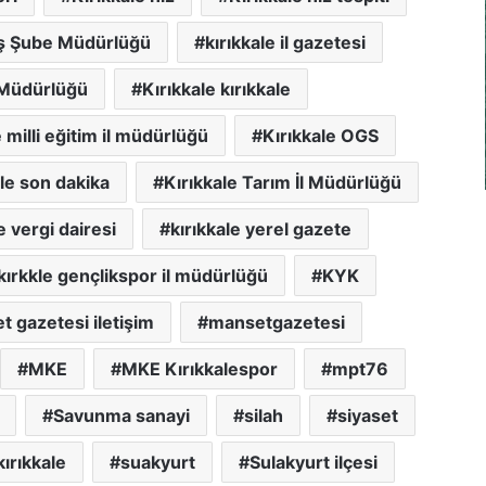
iş Şube Müdürlüğü
kırıkkale il gazetesi
 Müdürlüğü
Kırıkkale kırıkkale
e milli eğitim il müdürlüğü
Kırıkkale OGS
ale son dakika
Kırıkkale Tarım İl Müdürlüğü
e vergi dairesi
kırıkkale yerel gazete
kırkkle gençlikspor il müdürlüğü
KYK
 gazetesi iletişim
mansetgazetesi
MKE
MKE Kırıkkalespor
mpt76
Savunma sanayi
silah
siyaset
ırıkkale
suakyurt
Sulakyurt ilçesi