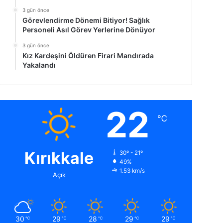
3 gün önce
Görevlendirme Dönemi Bitiyor! Sağlık
Personeli Asıl Görev Yerlerine Dönüyor
3 gün önce
Kız Kardeşini Öldüren Firari Mandırada
Yakalandı
22
℃
Kırıkkale
30º - 21º
49%
1.53 km/s
Açık
30
29
28
29
29
℃
℃
℃
℃
℃