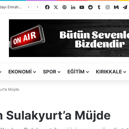
Facebook
X
Pinterest
LinkedIn
YouTube
Reddit
Tumblr
Instagra
Med
ı
EKONOMI
SPOR
EĞITIM
KIRIKKALE
urt’a Müjde
 Sulakyurt’a Müjde