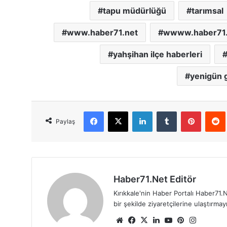
tapu müdürlüğü
tarımsal
www.haber71.net
wwww.haber71.
yahşihan ilçe haberleri
yenigün g
Facebook
X
LinkedIn
Tumblr
Pinterest
Red
Paylaş
Haber71.Net Editör
Kırıkkale'nin Haber Portalı Haber71.N
bir şekilde ziyaretçilerine ulaştırma
We
Fa
X
Lin
Yo
Pin
Ins