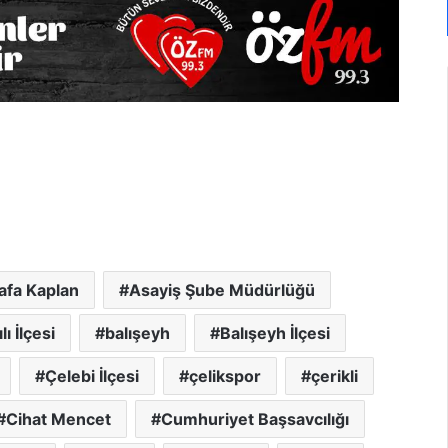
tafa Kaplan
Asayiş Şube Müdürlüğü
lı İlçesi
balışeyh
Balışeyh İlçesi
Çelebi İlçesi
çelikspor
çerikli
Cihat Mencet
Cumhuriyet Başsavcılığı