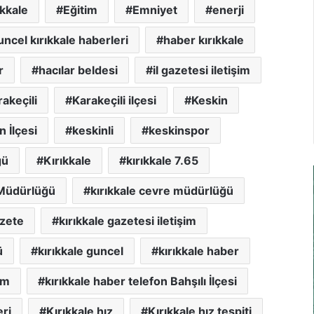
ıkkale
Eğitim
Emniyet
enerji
uncel kırıkkale haberleri
haber kırıkkale
r
hacılar beldesi
il gazetesi iletişim
akeçili
Karakeçili ilçesi
Keskin
n İlçesi
keskinli
keskinspor
ğü
Kırıkkale
kırıkkale 7.65
l Müdürlüğü
kırıkkale cevre müdürlüğü
azete
kırıkkale gazetesi iletişim
ü
kırıkkale guncel
kırıkkale haber
im
kırıkkale haber telefon Bahşılı İlçesi
eri
Kırıkkale hız
Kırıkkale hız tespiti