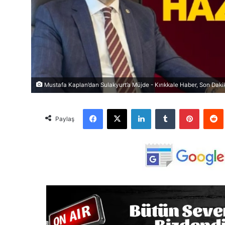
Mustafa Kaplan’dan Sulakyurt’a Müjde - Kırıkkale Haber, Son Dakik
Facebook
X
LinkedIn
Tumblr
Pinterest
Red
Paylaş