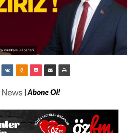
a Kırıkkale Haberleri
dit
VKontakte
Odnoklassniki
Pocket
E-Posta İle Paylaş
Yazdır