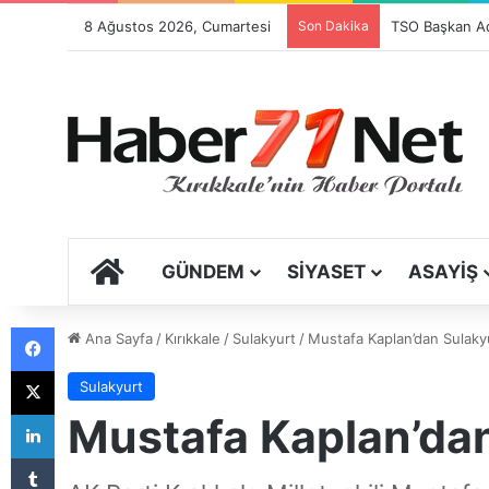
8 Ağustos 2026, Cumartesi
Son Dakika
Festival Sancıs
ANA SAYFA
GÜNDEM
SIYASET
ASAYIŞ
Facebook
Ana Sayfa
/
Kırıkkale
/
Sulakyurt
/
Mustafa Kaplan’dan Sulaky
X
Sulakyurt
LinkedIn
Mustafa Kaplan’dan
Tumblr