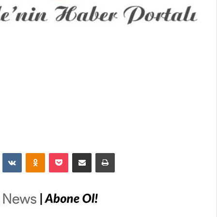
dit
VKontakte
Odnoklassniki
Pocket
E-Posta İle Paylaş
Yazdır