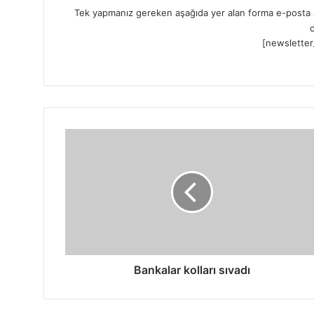
Tek yapmanız gereken aşağıda yer alan forma e-posta a
o
[newsletter
B
a
n
k
a
l
a
r
k
o
Bankalar kolları sıvadı
l
l
a