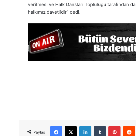
verilmesi ve Halk Dansları Topluluğu tarafından da 
halkımız davetlidir” dedi.
Facebook
X
LinkedIn
Tumblr
Pinterest
Red
Paylaş