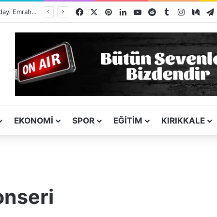
Facebook
X
Pinterest
LinkedIn
YouTube
Reddit
Tumblr
Instagra
Med
ı
EKONOMI
SPOR
EĞITIM
KIRIKKALE
onseri