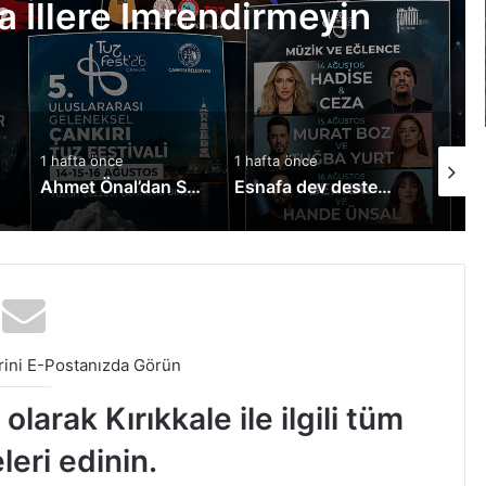
ka İllere İmrendirmeyin
1 hafta önce
1 hafta önce
1 hafta 
liyor
Ahmet Önal’dan Sürücü Adaylarına Müjde!
Esnafa dev destek: Kredi limitleri yükseltildi
ini E-Postanızda Görün
larak Kırıkkale ile ilgili tüm
leri edinin.