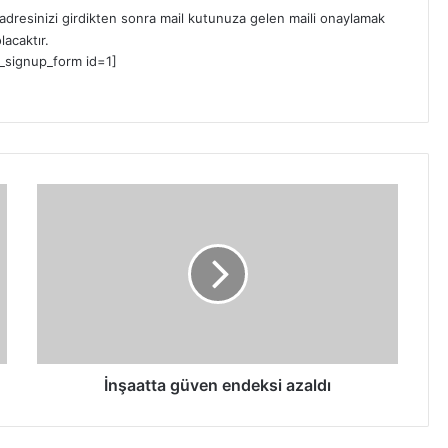
dresinizi girdikten sonra mail kutunuza gelen maili onaylamak
lacaktır.
_signup_form id=1]
İ
n
ş
a
a
t
t
a
g
ü
İnşaatta güven endeksi azaldı
v
e
n