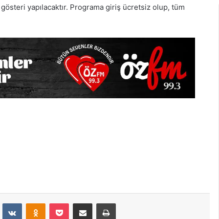
gösteri yapılacaktır. Programa giriş ücretsiz olup, tüm
dit
VKontakte
Odnoklassniki
Pocket
E-Posta İle Paylaş
Yazdır