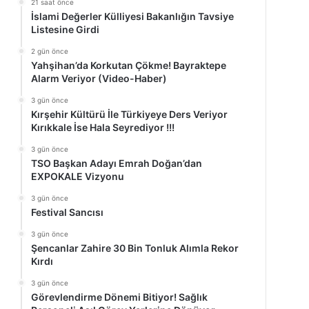
21 saat önce
İslami Değerler Külliyesi Bakanlığın Tavsiye
Listesine Girdi
2 gün önce
Yahşihan’da Korkutan Çökme! Bayraktepe
Alarm Veriyor (Video-Haber)
3 gün önce
Kırşehir Kültürü İle Türkiyeye Ders Veriyor
Kırıkkale İse Hala Seyrediyor !!!
3 gün önce
TSO Başkan Adayı Emrah Doğan’dan
EXPOKALE Vizyonu
3 gün önce
Festival Sancısı
3 gün önce
Şencanlar Zahire 30 Bin Tonluk Alımla Rekor
Kırdı
3 gün önce
Görevlendirme Dönemi Bitiyor! Sağlık