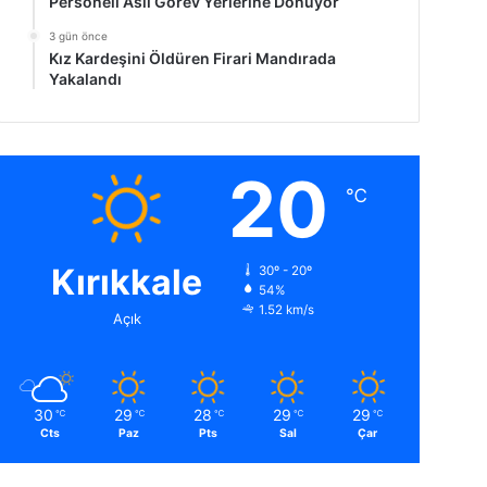
Personeli Asıl Görev Yerlerine Dönüyor
3 gün önce
Kız Kardeşini Öldüren Firari Mandırada
Yakalandı
20
℃
Kırıkkale
30º - 20º
54%
1.52 km/s
Açık
30
29
28
29
29
℃
℃
℃
℃
℃
Cts
Paz
Pts
Sal
Çar