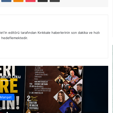
et'in editörü tarafından Kırıkkale haberlerinin son dakika ve hızlı
yı hedeflemektedir.
akini Oku
Manşet
 gün önce