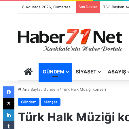
8 Ağustos 2026, Cumartesi
Son Dakika
Festival Sancıs
ANA SAYFA
GÜNDEM
SIYASET
ASAYIŞ
Facebook
Ana Sayfa
/
Gündem
/
Türk Halk Müziği konseri
X
Gündem
Manşet
LinkedIn
Türk Halk Müziği k
Tumblr