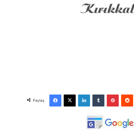
Facebook
X
LinkedIn
Tumblr
Pinterest
Red
Paylaş