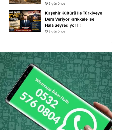
2 gün önce
Kırşehir Kültürü İle Türkiyeye
Ders Veriyor Kırıkkale İse
Hala Seyrediyor !!!
3 gün önce
Manşet
1 hafta önce
9 Yaşındaki Zeynep Yaş