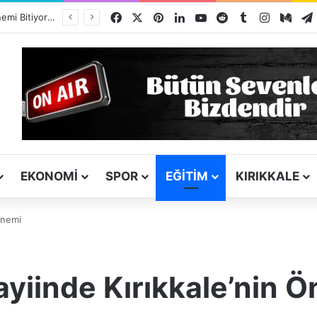
Facebook
X
Pinterest
LinkedIn
YouTube
Reddit
Tumblr
Instagra
Med
Kız Kardeşini Öldüren Firari Mandırada Yakalandı
EKONOMI
SPOR
EĞITIM
KIRIKKALE
Önemi
iinde Kırıkkale’nin 