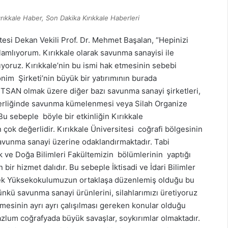
rıkkale Haber, Son Dakika Kırıkkale Haberleri
ültesi Dekan Vekili Prof. Dr. Mehmet Başalan, “Hepinizi
lamlıyorum. Kırıkkale olarak savunma sanayisi ile
lıyoruz. Kırıkkale’nin bu ismi hak etmesinin sebebi
m Şirketi’nin büyük bir yatırımının burada
TSAN olmak üzere diğer bazı savunma sanayi şirketleri,
nderliğinde savunma kümelenmesi veya Silah Organize
u sebeple böyle bir etkinliğin Kırıkkale
çok değerlidir. Kırıkkale Üniversitesi coğrafi bölgesinin
avunma sanayi üzerine odaklandırmaktadır. Tabi
 ve Doğa Bilimleri Fakültemizin bölümlerinin yaptığı
bir hizmet dalıdır. Bu sebeple İktisadi ve İdari Bilimler
lek Yüksekokulumuzun ortaklaşa düzenlemiş olduğu bu
nkü savunma sanayi ürünlerini, silahlarımızı üretiyoruz
mesinin ayrı ayrı çalışılması gereken konular olduğu
zlum coğrafyada büyük savaşlar, soykırımlar olmaktadır.