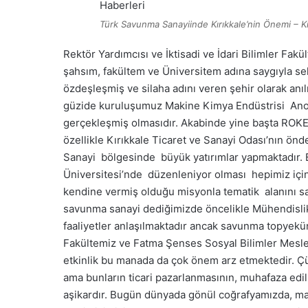
Türk Savunma Sanayiinde Kırıkkale’nin Önemi – Kı
Rektör Yardımcısı ve İktisadi ve İdari Bilimler Fak
şahsım, fakültem ve Üniversitem adına saygıyla se
özdeşleşmiş ve silaha adını veren şehir olarak anı
güzide kuruluşumuz Makine Kimya Endüstrisi Anoni
gerçekleşmiş olmasıdır. Akabinde yine başta ROKE
özellikle Kırıkkale Ticaret ve Sanayi Odası’nın ö
Sanayi bölgesinde büyük yatırımlar yapmaktadır. B
Üniversitesi’nde düzenleniyor olması hepimiz için 
kendine vermiş olduğu misyonla tematik alanını s
savunma sanayi dediğimizde öncelikle Mühendislik
faaliyetler anlaşılmaktadır ancak savunma topyekün 
Fakültemiz ve Fatma Şenses Sosyal Bilimler Mes
etkinlik bu manada da çok önem arz etmektedir. Çü
ama bunların ticari pazarlanmasının, muhafaza edil
aşikardır. Bugün dünyada gönül coğrafyamızda, ma