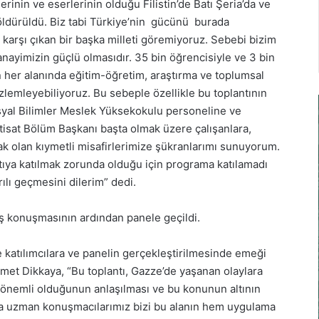
erinin ve eserlerinin olduğu Filistin’de Batı Şeria’da ve
 öldürüldü. Biz tabi Türkiye’nin gücünü burada
karşı çıkan bir başka milleti göremiyoruz. Sebebi bizim
ayimizin güçlü olmasıdır. 35 bin öğrencisiyle ve 3 bin
 her alanında eğitim-öğretim, araştırma ve toplumsal
özlemleyebiliyoruz. Bu sebeple özellikle bu toplantının
l Bilimler Meslek Yüksekokulu personeline ve
ktisat Bölüm Başkanı başta olmak üzere çalışanlara,
cak olan kıymetli misafirlerimize şükranlarımı sunuyorum.
tıya katılmak zorunda olduğu için programa katılamadı
ılı geçmesini dilerim” dedi.
ış konuşmasının ardından panele geçildi.
katılımcılara ve panelin gerçekleştirilmesinde emeği
et Dikkaya, “Bu toplantı, Gazze’de yaşanan olaylara
 önemli olduğunun anlaşılması ve bu konunun altının
da uzman konuşmacılarımız bizi bu alanın hem uygulama