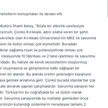
listlerin konuşmaları ile devam etti.
dürü İlhami Keleş, “Böyle bir etkinlik vesilesiyle
orum. Çünkü Kırıkkale, adını silaha veren bir şehir.
niversitesi olan Kırıkkale Üniversitesi’nin MKE ile savunma
emi ile bütün olması çok kıymetlidir. Buradaki
kılar sağlama niyet ve potansiyelinde olması çok
 lokasyonda 10 fabrikası ve 2 tane işletmesi ile savunma
ndadır. Bu haliyle de kendi ekosistemini oluşturmuş
n oluşmasına ve gelişmesine katkı sağlayan bir
ren bir alandır. Bu alanda üretim yeteneğini kazanıyor
maya gelmek anlamına gelir. Çünkü burada standartlar çok
kate alınarak yapılan çalışmalardır. Savunma sanayisi her
ir. Türkiye’nin bu coğrafyada bir ve bütün olarak
dir. Savunma sanayisinde bu noktalar gelmeden önce
lerimizin kullandığı sistemlerin neredeyse tamamı 2.