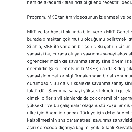
hem de akademik alanında bilgilendirecektir” dedi.
Program, MKE tanıtım videosunun izlenmesi ve pane
MKE ve tarihçesi hakkında bilgi veren MKE Genel Mü
burada olmaktan çok mutlu olduğumu belirtmek istiy
Silahla, MKE ile var olan bir şehir. Bu şehrin bir ü
sanayisi ile, burada oluşan savunma sanayi ekosist
öğrencilerimizin de savunma sanayisine önemli kat
önemlidir. Şükürler olsun ki MKE şu anda 8 değişik
sanayisinin bel kemiği firmalarından birisi konumu
durumdadır. Bu da Kırıkkale’de savunma sanayisini
faktördür. Savunma sanayi yüksek teknoloji gerekti
olmak, diğer sivil alanlarda da çok önemli bir aşa
yüksektir ve bu çalışmalar olağanüstü koşullar dik
ülke için önemlidir ancak Türkiye için daha önemlid
kalabilmesinin ana parametresi savunma sanayisi
aşırı derecede dışarıya bağımlıydık. Silahlı Kuvvet