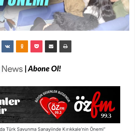
dit
VKontakte
Odnoklassniki
Pocket
E-Posta İle Paylaş
Yazdır
ında Türk Savunma Sanayiinde Kırıkkale’nin Önemi”