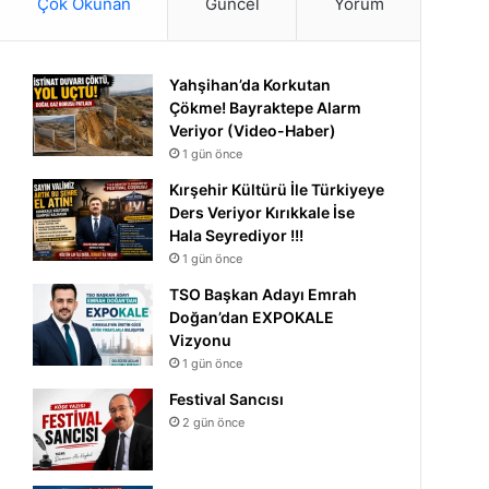
Çok Okunan
Güncel
Yorum
Yahşihan’da Korkutan
Çökme! Bayraktepe Alarm
Veriyor (Video-Haber)
1 gün önce
Kırşehir Kültürü İle Türkiyeye
Ders Veriyor Kırıkkale İse
Hala Seyrediyor !!!
1 gün önce
TSO Başkan Adayı Emrah
Doğan’dan EXPOKALE
Vizyonu
1 gün önce
Festival Sancısı
2 gün önce