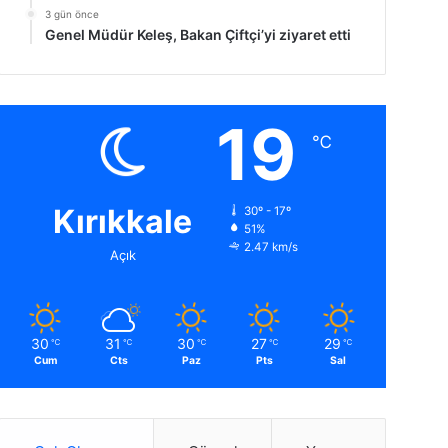
3 gün önce
Genel Müdür Keleş, Bakan Çiftçi’yi ziyaret etti
19
℃
Kırıkkale
30º - 17º
51%
2.47 km/s
Açık
30
31
30
27
29
℃
℃
℃
℃
℃
Cum
Cts
Paz
Pts
Sal