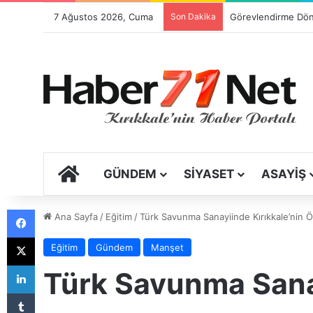
7 Ağustos 2026, Cuma
Son Dakika
ANA SAYFA
GÜNDEM
SIYASET
ASAYIŞ
Facebook
Ana Sayfa
/
Eğitim
/
Türk Savunma Sanayiinde Kırıkkale’nin 
X
Eğitim
Gündem
Manşet
LinkedIn
Türk Savunma Sanay
Tumblr