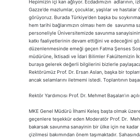
Hepimizin içi kan ağlıyor. Ecdadımızın adlarının, izl
Gazze’de mazlumlar, çocuklar, yaşlılar ve hastalar
görüyoruz. Burada Türkiye’den başka bu soykırıma 
hem tarihi bağlarımızın olması hem de savunma san
personeliyle Üniversitemizde savunma sanayisinin
katkı faaliyetlerinin devam ettiğini ve edeceğini g
düzenlenmesinde emeği geçen Fatma Şenses Sosya
müdürüne, İktisadi ve İdari Bilimler Fakültemizin İ
buraya gelerek değerli bilgilerini bizlerle paylaşa
Rektörümüz Prof. Dr. Ersan Aslan, başka bir toplan
ancak selamlarını iletmemi istedi. Toplantının başar
Rektör Yardımcısı Prof. Dr. Mehmet Başalan’ın açıl
MKE Genel Müdürü İlhami Keleş başta olmak üzere 
geçenlere teşekkür eden Moderatör Prof. Dr. Mehm
bakarsak savunma sanayinin bir ülke için ne kadar
çizilmesi bakımından önem taşımaktadır. Sahasın