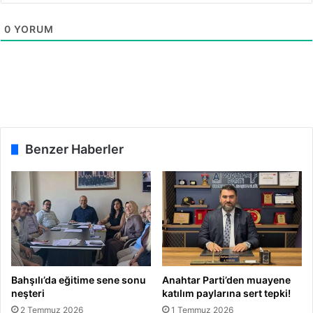
k
r
0
YORUM
a
r
S
e
ç
m
e
y
Benzer Haberler
i
n
Bahşılı’da eğitime sene sonu
Anahtar Parti’den muayene
neşteri
katılım paylarına sert tepki!
2 Temmuz 2026
1 Temmuz 2026