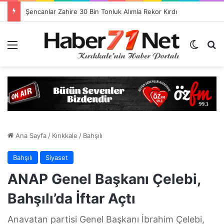
Görevlendirme Dönemi Bitiyor! Sağlık Personeli Asıl Görev Yerlerine Dönüyor
Menü
Dış gö
H
Ana Sayfa
/
Kırıkkale
/
Bahşılı
Bahşılı
Siyaset
ANAP Genel Başkanı Çelebi,
Bahşılı’da İftar Açtı
Anavatan partisi Genel Başkanı İbrahim Çelebi,