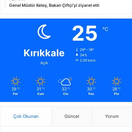
Genel Müdür Keleş, Bakan Çiftçi’yi ziyaret etti
25
℃
Kırıkkale
29º - 18º
34%
2.09 km/s
Açık
29
31
32
30
28
℃
℃
℃
℃
℃
Per
Cum
Cts
Paz
Pts
Çok Okunan
Güncel
Yorum