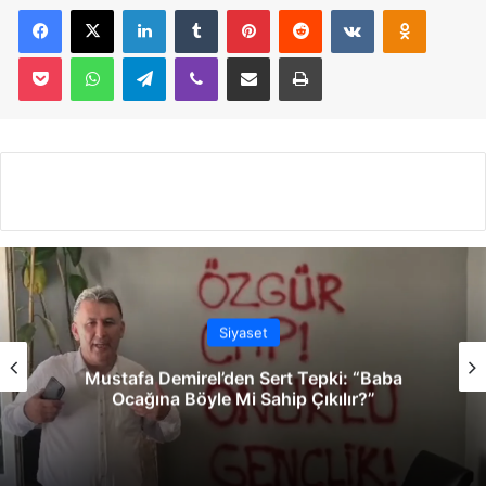
Facebook
X
LinkedIn
Tumblr
Pinterest
Reddit
VKontakte
Odnoklassniki
Pocket
WhatsApp
Telegram
Viber
E-Posta İle Paylaş
Yazdır
Siyaset
Mustafa Demirel’den Sert Tepki: “Baba
Ocağına Böyle Mi Sahip Çıkılır?”