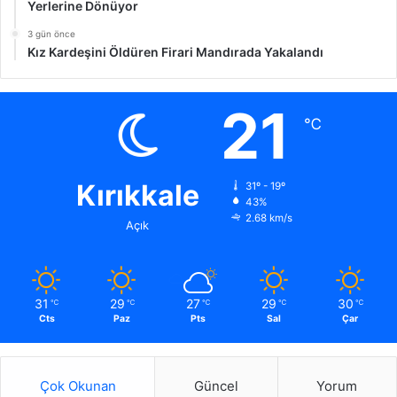
Yerlerine Dönüyor
3 gün önce
Kız Kardeşini Öldüren Firari Mandırada Yakalandı
21
℃
Kırıkkale
31º - 19º
43%
2.68 km/s
Açık
31
29
27
29
30
℃
℃
℃
℃
℃
Cts
Paz
Pts
Sal
Çar
Çok Okunan
Güncel
Yorum