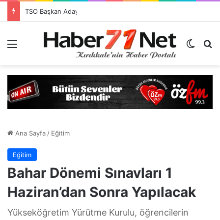
TSO Başkan Adayı Emrah Doğan’dan EXPOKALE Vizyonu
Menü
Dış gö
H
Ana Sayfa
/
Eğitim
Eğitim
Bahar Dönemi Sınavları 1
Haziran’dan Sonra Yapılacak
Yükseköğretim Yürütme Kurulu, öğrencilerin