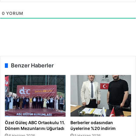
u
:
0
YORUM
Ö
n
c
e
l
i
k
l
Benzer Haberler
i
H
e
d
e
f
M
e
d
Özel Güleç ABC Ortaokulu 11.
Berberler odasından
y
Dönem Mezunlarını Uğurladı
üyelerine %20 indirim
a
6 Haziran 2026
5 Haziran 2026