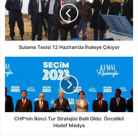
l
a
m
a
T
e
s
i
Sulama Tesisi 12 Haziran’da İhaleye Çıkıyor
s
i
C
1
H
2
P
H
'
a
n
z
i
i
n
r
İ
a
k
n
i
CHP'nin İkinci Tur Stratejisi Belli Oldu: Öncelikli
’
n
Hedef Medya
d
c
a
i