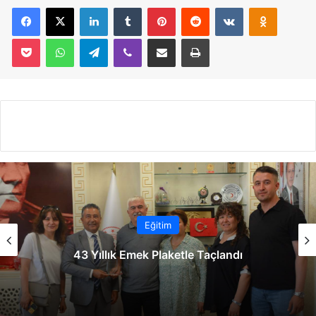
Facebook
X
LinkedIn
Tumblr
Pinterest
Reddit
VKontakte
Odnoklassniki
Pocket
WhatsApp
Telegram
Viber
E-Posta İle Paylaş
Yazdır
Eğitim
Demir Duvarı Aştı Ama Sınavı Aşamadı