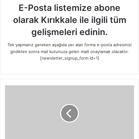
E-Posta listemize abone
olarak Kırıkkale ile ilgili tüm
gelişmeleri edinin.
Tek yapmanız gereken aşağıda yer alan forma e-posta adresinizi
girdikten sonra mail kutunuza gelen maili onaylamak olacaktır.
[newsletter_signup_form id=1]
Ş
i
m
ş
e
k
l
e