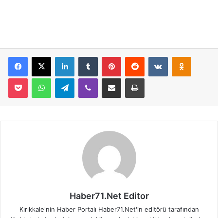
Facebook
X
LinkedIn
Tumblr
Pinterest
Reddit
VKontakte
Odnoklassniki
Pocket
WhatsApp
Telegram
Viber
E-Posta İle Paylaş
Yazdır
Haber71.Net Editor
Kırıkkale'nin Haber Portalı Haber71.Net'in editörü tarafından