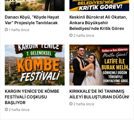
Danacı Köyü, “Köyde Hayat
Keskinli Bürokrat Ali Okatan,
Var” Projesiyle Tanıtılacak
Ankara Büyükşehir
Belediyesi’nde Kritik Görev
1 hafta önce
2 hafta önce
KARGIN YENİCE’DE KÖMBE
KIRIKKALE’DE İKİ TANINMIŞ
FESTİVALİ COŞKUSU
AİLEYİ BULUŞTURAN DÜĞÜN!
BAŞLIYOR
2 hafta önce
2 hafta önce