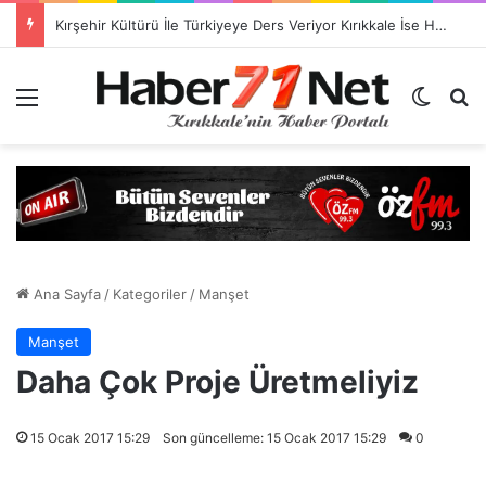
Kırşehir Kültürü İle Türkiyeye Ders Veriyor Kırıkkale İse Hala Seyrediyor !!!
Menü
Dış gö
H
Ana Sayfa
/
Kategoriler
/
Manşet
Manşet
Daha Çok Proje Üretmeliyiz
15 Ocak 2017 15:29
Son güncelleme: 15 Ocak 2017 15:29
0