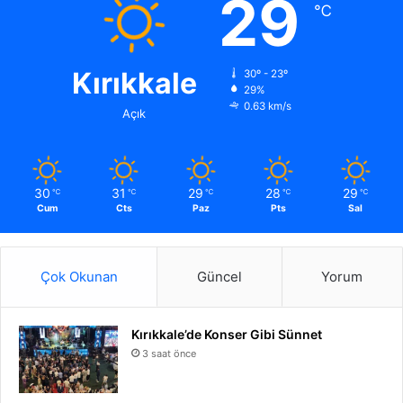
29
℃
Kırıkkale
30º - 23º
29%
0.63 km/s
Açık
30
31
29
28
29
℃
℃
℃
℃
℃
Cum
Cts
Paz
Pts
Sal
Çok Okunan
Güncel
Yorum
Kırıkkale’de Konser Gibi Sünnet
3 saat önce