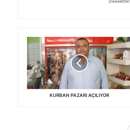
[newsletter
K
U
R
B
A
N
P
A
Z
A
KURBAN PAZARI AÇILIYOR
R
I
A
Ç
I