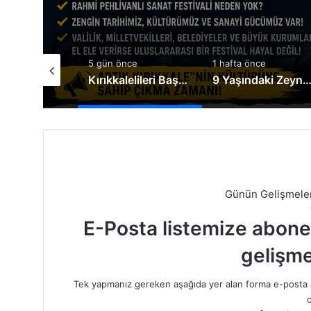
nce
1 hafta önce
1 hafta önce
Kırıkkalelileri Başka İllere İmrendirmeyin
9 Yaşındaki Zeynep Yaşama Tutunmak İçin Destek Bekliyor
Ahmet Önal’dan Sürücü
Günün Gelişmeler
E-Posta listemize abone o
gelişme
Tek yapmanız gereken aşağıda yer alan forma e-posta a
o