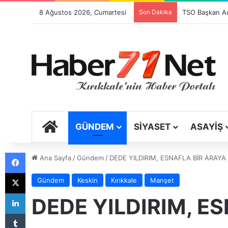
8 Ağustos 2026, Cumartesi
Son Dakika
Festival Sancıs
ANA SAYFA
GÜNDEM
SIYASET
ASAYIŞ
Facebook
Ana Sayfa
/
Gündem
/
DEDE YILDIRIM, ESNAFLA BİR ARAYA
X
Gündem
Keskin
Kırıkkale
Manşet
LinkedIn
DEDE YILDIRIM, E
Tumblr