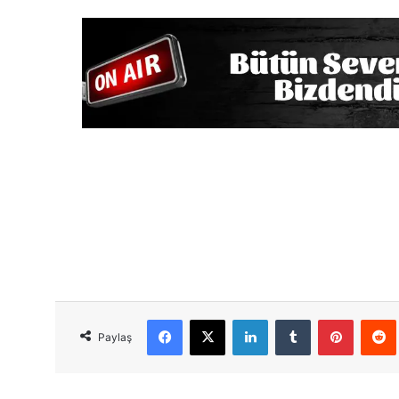
Facebook
X
LinkedIn
Tumblr
Pinterest
Red
Paylaş