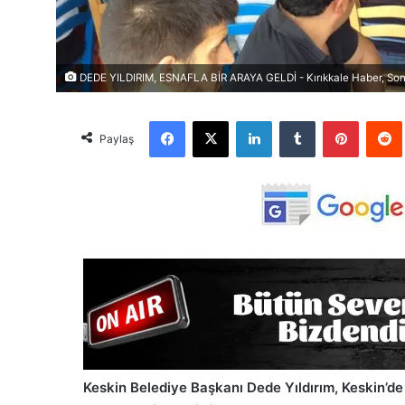
DEDE YILDIRIM, ESNAFLA BİR ARAYA GELDİ - Kırıkkale Haber, Son 
Facebook
X
LinkedIn
Tumblr
Pinterest
Red
Paylaş
Keskin Belediye Başkanı Dede Yıldırım, Keskin’de