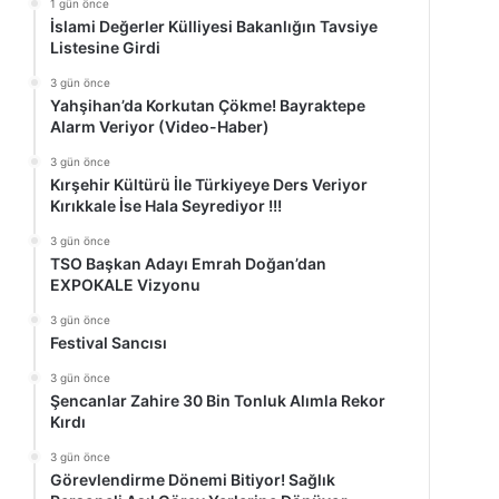
1 gün önce
İslami Değerler Külliyesi Bakanlığın Tavsiye
Listesine Girdi
3 gün önce
Yahşihan’da Korkutan Çökme! Bayraktepe
Alarm Veriyor (Video-Haber)
3 gün önce
Kırşehir Kültürü İle Türkiyeye Ders Veriyor
Kırıkkale İse Hala Seyrediyor !!!
3 gün önce
TSO Başkan Adayı Emrah Doğan’dan
EXPOKALE Vizyonu
3 gün önce
Festival Sancısı
3 gün önce
Şencanlar Zahire 30 Bin Tonluk Alımla Rekor
Kırdı
3 gün önce
Görevlendirme Dönemi Bitiyor! Sağlık