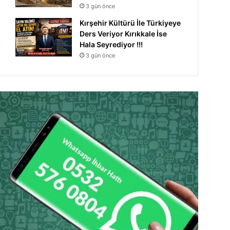
3 gün önce
Kırşehir Kültürü İle Türkiyeye
Ders Veriyor Kırıkkale İse
Hala Seyrediyor !!!
3 gün önce
Manşet
1 hafta önce
Ahmet Önal’dan Sürücü 