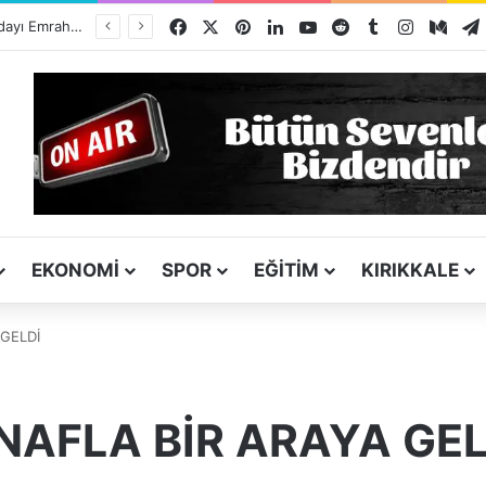
Facebook
X
Pinterest
LinkedIn
YouTube
Reddit
Tumblr
Instagra
Med
ı
EKONOMI
SPOR
EĞITIM
KIRIKKALE
 GELDİ
SNAFLA BİR ARAYA GEL