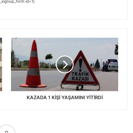
_signup_form id=1]
K
A
Z
A
D
A
1
K
İ
Ş
KAZADA 1 KİŞİ YAŞAMINI YİTİRDİ
İ
Y
A
Ş
A