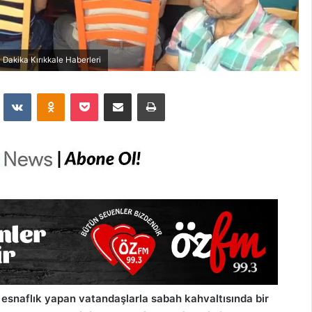
Dakika Kırıkkale Haberleri
dit
VKontakte
Odnoklassniki
Pocket
E-Posta İle Paylaş
Yazdır
 esnaflık yapan vatandaşlarla sabah kahvaltısında bir