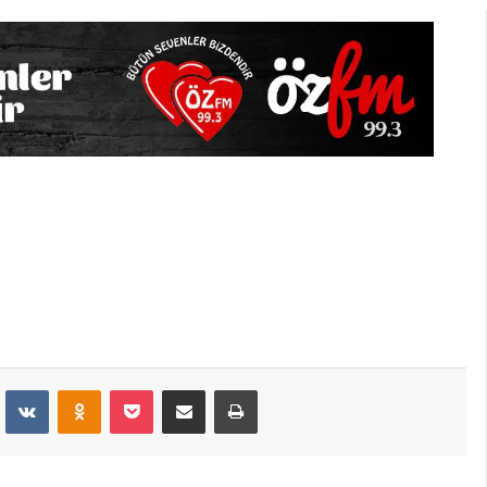
dit
VKontakte
Odnoklassniki
Pocket
E-Posta İle Paylaş
Yazdır