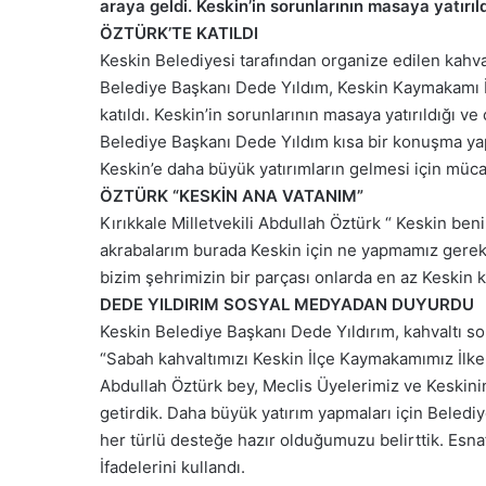
araya geldi. Keskin’in sorunlarının masaya yatırıld
ÖZTÜRK’TE KATILDI
Keskin Belediyesi tarafından organize edilen kahval
Belediye Başkanı Dede Yıldım, Keskin Kaymakamı İl
katıldı. Keskin’in sorunlarının masaya yatırıldığı v
Belediye Başkanı Dede Yıldım kısa bir konuşma yap
Keskin’e daha büyük yatırımların gelmesi için mücad
ÖZTÜRK “KESKİN ANA VATANIM”
Kırıkkale Milletvekili Abdullah Öztürk “ Keskin be
akrabalarım burada Keskin için ne yapmamız gerekiy
bizim şehrimizin bir parçası onlarda en az Keskin ka
DEDE YILDIRIM SOSYAL MEDYADAN DUYURDU
Keskin Belediye Başkanı Dede Yıldırım, kahvaltı s
“Sabah kahvaltımızı Keskin İlçe Kaymakamımız İlker
Abdullah Öztürk bey, Meclis Üyelerimiz ve Keskinin 
getirdik. Daha büyük yatırım yapmaları için Belediy
her türlü desteğe hazır olduğumuzu belirttik. Esnaf
İfadelerini kullandı.