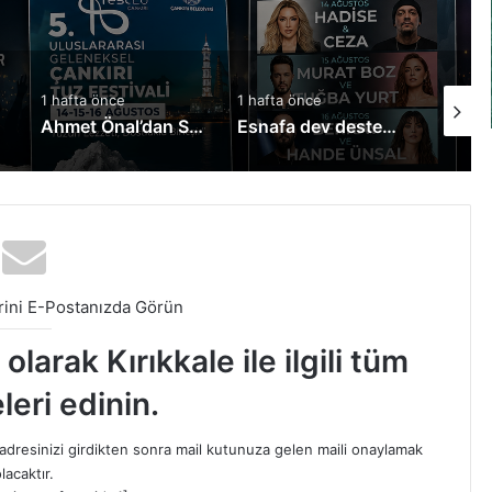
1 hafta önce
1 hafta önce
3 gün ö
 Adaylarına Müjde!
Esnafa dev destek: Kredi limitleri yükseltildi
Keskin’de Afetin Ardından Ayhan Şakar Seferberliği! TOKİ’de Yaralar Sarılıyor
ini E-Postanızda Görün
larak Kırıkkale ile ilgili tüm
leri edinin.
dresinizi girdikten sonra mail kutunuza gelen maili onaylamak
lacaktır.