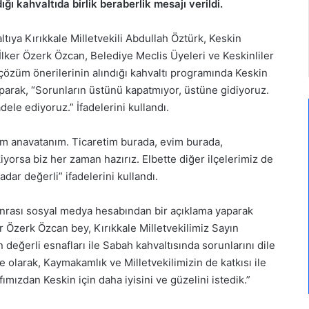
ığı kahvaltıda birlik beraberlik mesajı verildi.
tıya Kırıkkale Milletvekili Abdullah Öztürk, Keskin
ker Özerk Özcan, Belediye Meclis Üyeleri ve Keskinliler
e çözüm önerilerinin alındığı kahvaltı programında Keskin
arak, “Sorunların üstünü kapatmıyor, üstüne gidiyoruz.
ele ediyoruz.” İfadelerini kullandı.
nim anavatanım. Ticaretim burada, evim burada,
orsa biz her zaman hazırız. Elbette diğer ilçelerimiz de
dar değerli” ifadelerini kullandı.
onrası sosyal medya hesabından bir açıklama yaparak
 Özerk Özcan bey, Kırıkkale Milletvekilimiz Sayın
değerli esnafları ile Sabah kahvaltısında sorunlarını dile
e olarak, Kaymakamlık ve Milletvekilimizin de katkısı ile
ımızdan Keskin için daha iyisini ve güzelini istedik.”