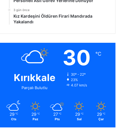
Personeli Asıl Görev Yerlerine Dönüyor
3 gün önce
Kız Kardeşini Öldüren Firari Mandırada
Yakalandı
30
℃
Kırıkkale
30º - 22º
23%
4.07 km/s
Parçalı Bulutlu
29
29
27
29
29
℃
℃
℃
℃
℃
Cts
Paz
Pts
Sal
Çar