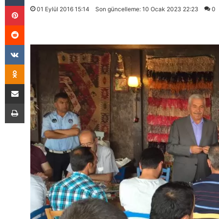
Pinterest
01 Eylül 2016 15:14
Son güncelleme: 10 Ocak 2023 22:23
0
Reddit
VKontakte
Odnoklassniki
E-Posta İle Paylaş
Yazdır