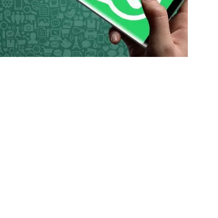
nce
3 gün önce
3 gün önce
Kırşehir Kültürü İle Türkiyeye Ders Veriyor Kırıkkale İse Hala Seyrediyor !!!
TSO Başkan Adayı Emrah Doğan’dan EXPOKALE Vizyonu
Kız Kardeşini Öldüren Firari Mandırada Yakal