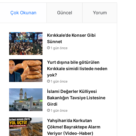
Çok Okunan
Güncel
Yorum
Kırıkkale’de Konser Gibi
Sünnet
1 gün önce
Yurt dışına bile götürülen
Kırıkkale simidi listede neden
yok?
1 gün önce
İslami Değerler Külliyesi
Bakanlığın Tavsiye Listesine
Girdi
1 gün önce
Yahşihan’da Korkutan
Çökme! Bayraktepe Alarm
Veriyor (Video-Haber)