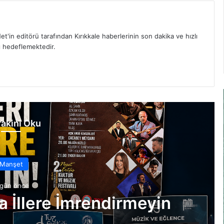
et'in editörü tarafından Kırıkkale haberlerinin son dakika ve hızlı
yı hedeflemektedir.
akini Oku
Manşet
hafta önce
 Yaşama Tutunmak İçin
 Bekliyor