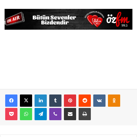
Facebook
X
LinkedIn
Tumblr
Pinterest
Reddit
VKontakte
Odnoklassniki
Pocket
WhatsApp
Telegram
Viber
E-Posta İle Paylaş
Yazdır