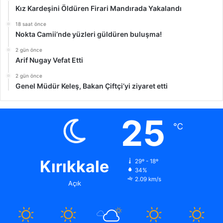
Kız Kardeşini Öldüren Firari Mandırada Yakalandı
18 saat önce
Nokta Camii’nde yüzleri güldüren buluşma!
2 gün önce
Arif Nugay Vefat Etti
2 gün önce
Genel Müdür Keleş, Bakan Çiftçi’yi ziyaret etti
25
℃
Kırıkkale
29º - 18º
34%
2.09 km/s
Açık