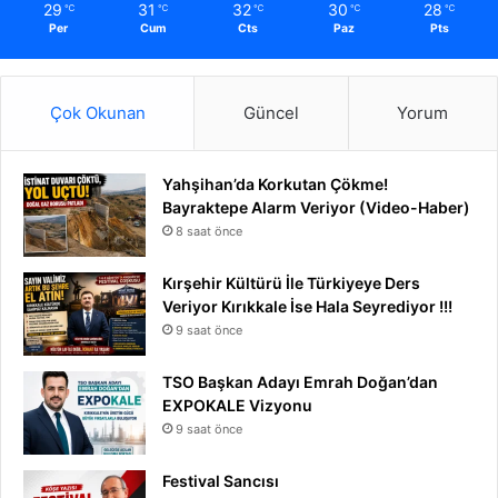
29
31
32
30
28
℃
℃
℃
℃
℃
Per
Cum
Cts
Paz
Pts
Çok Okunan
Güncel
Yorum
Yahşihan’da Korkutan Çökme!
Bayraktepe Alarm Veriyor (Video-Haber)
8 saat önce
Kırşehir Kültürü İle Türkiyeye Ders
Veriyor Kırıkkale İse Hala Seyrediyor !!!
9 saat önce
TSO Başkan Adayı Emrah Doğan’dan
EXPOKALE Vizyonu
9 saat önce
Festival Sancısı