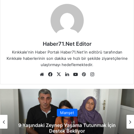
Haber71.Net Editor
Kırıkkale'nin Haber Portalı Haber71.Net'in editörü tarafından
Kırıkkale haberlerinin son dakika ve hızlı bir şekilde ziyaretçilerine
ulaştırmayı hedeflemektedir.
We
Fa
X
Lin
Yo
Pin
Ins
b
ce
ke
uT
ter
tag
sit
bo
dIn
ub
est
ra
esi
ok
e
m
Manşet
9 Yaşındaki Zeynep Yaşama Tutunmak İçin
Destek Bekliyor