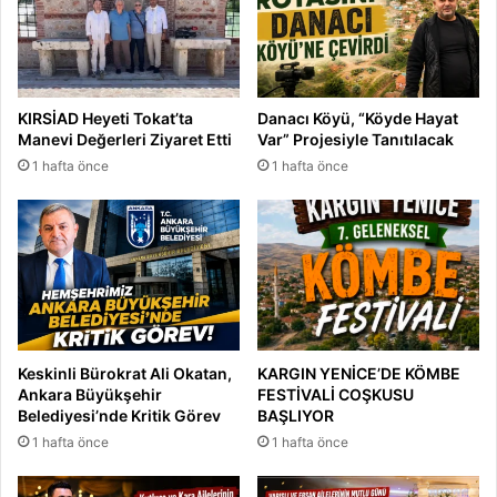
KIRSİAD Heyeti Tokat’ta
Danacı Köyü, “Köyde Hayat
Manevi Değerleri Ziyaret Etti
Var” Projesiyle Tanıtılacak
1 hafta önce
1 hafta önce
Keskinli Bürokrat Ali Okatan,
KARGIN YENİCE’DE KÖMBE
Ankara Büyükşehir
FESTİVALİ COŞKUSU
Belediyesi’nde Kritik Görev
BAŞLIYOR
1 hafta önce
1 hafta önce